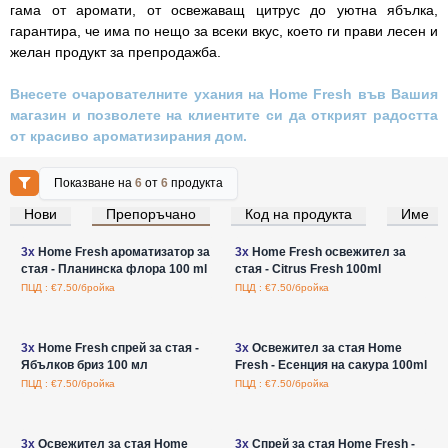
гама от аромати, от освежаващ цитрус до уютна ябълка,
гарантира, че има по нещо за всеки вкус, което ги прави лесен и
желан продукт за препродажба.
Внесете очарователните ухания на Home Fresh във Вашия
магазин и позволете на клиентите си да открият радостта
от красиво ароматизирания дом.
Показване на
6
от
6
продукта
Нови
Препоръчано
Код на продукта
Име
Влезте за цени на едро
Влезте за цени на едро
3x
Home Fresh ароматизатор за
3x
Home Fresh освежител за
стая - Планинска флора 100 ml
стая - Citrus Fresh 100ml
ПЦД : €7.50/бройка
ПЦД : €7.50/бройка
Влезте за цени на едро
Влезте за цени на едро
3x
Home Fresh спрей за стая -
3x
Освежител за стая Home
Ябълков бриз 100 мл
Fresh - Есенция на сакура 100ml
ПЦД : €7.50/бройка
ПЦД : €7.50/бройка
Влезте за цени на едро
Влезте за цени на едро
3x
Освежител за стая Home
3x
Спрей за стая Home Fresh -