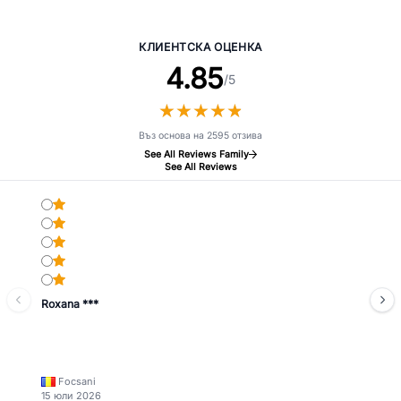
- Есенция на сакура 100ml
Citrus Fresh 100ml
КЛИЕНТСКА ОЦЕНКА
4.85
/5
★
★
★
★
★
★
★
★
★
★
Въз основа на 2595 отзива
See All Reviews Family
See All Reviews
Roxana ***
Focsani
15 юли 2026