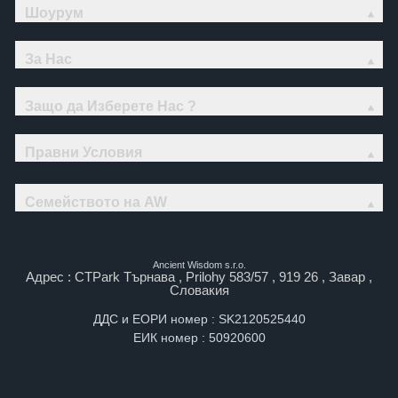
Шоурум
За Нас
Защо да Изберете Нас ?
Правни Условия
Семейството на AW
Ancient Wisdom s.r.o.
Адрес : CTPark Търнава , Prilohy 583/57 , 919 26 , Завар ,
Словакия
ДДС и ЕОРИ номер : SK2120525440
ЕИК номер : 50920600