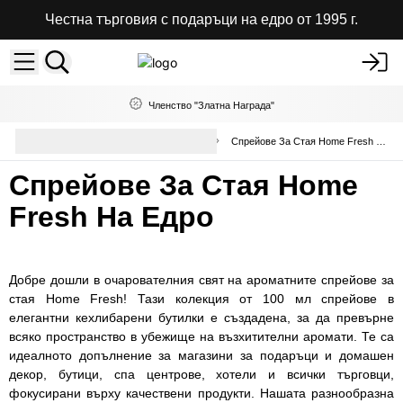
Честна търговия с подаръци на едро от 1995 г.
Членство "Златна Награда"
Ароматни Спрейове за Стая
Спрейове За Стая Home Fresh На Едро
на Едро
Спрейове За Стая Home
Fresh На Едро
Добре дошли в очарователния свят на ароматните спрейове за
стая Home Fresh! Тази колекция от 100 мл спрейове в
елегантни кехлибарени бутилки е създадена, за да превърне
всяко пространство в убежище на възхитителни аромати. Те са
идеалното допълнение за магазини за подаръци и домашен
декор, бутици, спа центрове, хотели и всички търговци,
фокусирани върху качествени продукти. Нашата разнообразна