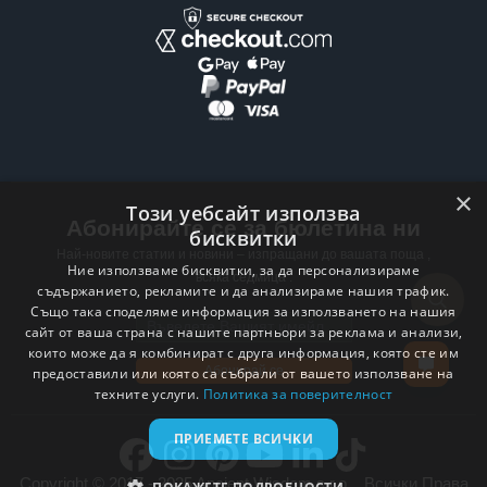
×
Този уебсайт използва
Абонирайте се за бюлетина ни
бисквитки
Най-новите статии и новини – изпращани до вашата поща ,
Ние използваме бисквитки, за да персонализираме
всяка седмица .
съдържанието, рекламите и да анализираме нашия трафик.
Също така споделяме информация за използването на нашия
Email address
сайт от ваша страна с нашите партньори за реклама и анализи,
които може да я комбинират с друга информация, която сте им
Абонирай се
предоставили или която са събрали от вашето използване на
техните услуги.
Политика за поверителност
ПРИЕМЕТЕ ВСИЧКИ
Copyright © 2017 - 2025 Ancient Wisdom s.r.o. . Всички Права