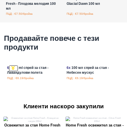
Fresh - Плодова мелодия 100
Glacial Dawn 100 мл
мл
ПЦД : €7.50/бройка
ПЦД : €7.50/бройка
Продавайте повече с тези
продукти
6x
100 ml спрей за стая -
6x
100 мл спрей за стая -
Лавандулови полета
Небесен мускус
ПЦД : €6.19/бройка
ПЦД : €6.19/бройка
Клиенти наскоро закупили
Освежител за стая Home Fresh
Home Fresh освежител за стая -