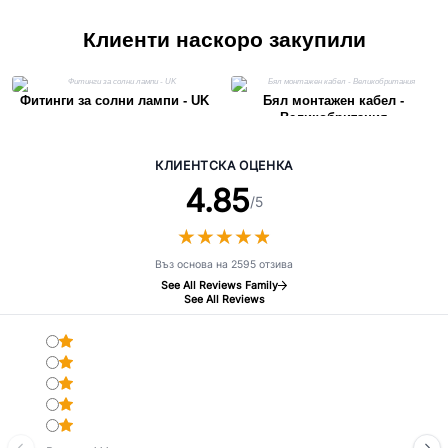
Клиенти наскоро закупили
Фитинги за солни лампи - UK
Бял монтажен кабел -
Великобритания
КЛИЕНТСКА ОЦЕНКА
4.85
/5
★
★
★
★
★
★
★
★
★
★
Въз основа на 2595 отзива
See All Reviews Family
See All Reviews