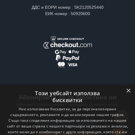
ДДС и ЕОРИ номер : SK2120525440
ЕИК номер : 50920600
×
Този уебсайт използва
Абонирайте се за бюлетина ни
бисквитки
Най-новите статии и новини – изпращани до вашата поща ,
Ние използваме бисквитки, за да персонализираме
всяка седмица .
съдържанието, рекламите и да анализираме нашия трафик.
Също така споделяме информация за използването на нашия
Email address
сайт от ваша страна с нашите партньори за реклама и анализи,
които може да я комбинират с друга информация, която сте им