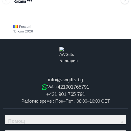
Roxana ***
Focsani
15 юли 2026
info@awgifts.bg
+421901765791
WA:
+421 901 765 791
Работно време : Пон–Пет , 08:00–16:00 CET
Помощ