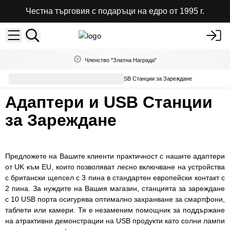
Честна търговия с подаръци на едро от 1995 г.
Членство "Златна Награда"
Дом и градина
Адаптери и USB Станции за Зареждане
Адаптери и USB Станции
за Зареждане
Предложете на Вашите клиенти практичност с нашите адаптери
от UK към EU, които позволяват лесно включване на устройства
с британски щепсел с 3 пина в стандартен европейски контакт с
2 пина. За нуждите на Вашия магазин, станцията за зареждане
с 10 USB порта осигурява оптимално захранване за смартфони,
таблети или камери. Тя е незаменим помощник за поддържане
на атрактивни демонстрации на USB продукти като солни лампи