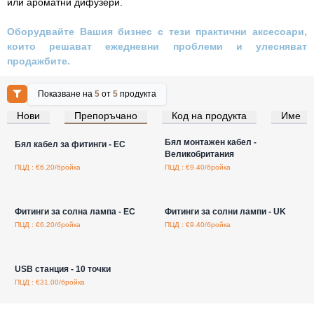
или ароматни дифузери.
Оборудвайте Вашия бизнес с тези практични аксесоари,
които решават ежедневни проблеми и улесняват
продажбите.
Показване на
5
от
5
продукта
Нови
Препоръчано
Код на продукта
Име
Влезте за цени на едро
Влезте за цени на едро
Бял монтажен кабел -
Бял кабел за фитинги - ЕС
Великобритания
ПЦД : €6.20/бройка
ПЦД : €9.40/бройка
Влезте за цени на едро
Влезте за цени на едро
Фитинги за солна лампа - ЕС
Фитинги за солни лампи - UK
ПЦД : €6.20/бройка
ПЦД : €9.40/бройка
Влезте за цени на едро
USB станция - 10 точки
ПЦД : €31.00/бройка