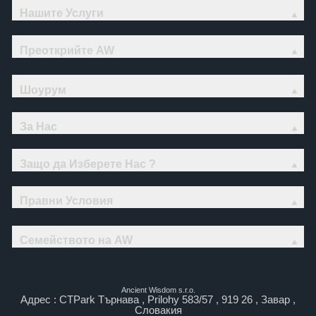
Нашите Услуги
Преоткрийте AW
Шоурум
За Нас
Защо да Изберете Нас ?
Правни Условия
Семейството на AW
Ancient Wisdom s.r.o.
Адрес : CTPark Търнава , Prilohy 583/57 , 919 26 , Завар ,
Словакия