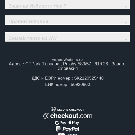
Защо да Изберете Нас ?
Правни Условия
Семейството на AW
Ancient Wisdom s.r.o.
Адрес : CTPark Търнава , Prilohy 583/57 , 919 26 , Завар ,
Словакия
ДДС и ЕОРИ номер : SK2120525440
ЕИК номер : 50920600