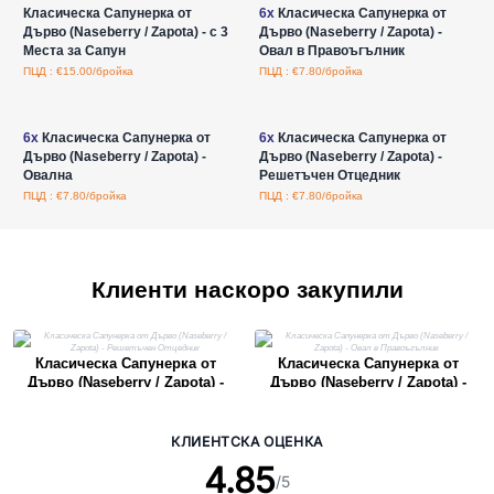
Класическа Сапунерка от
6x
Класическа Сапунерка от
Дърво (Naseberry / Zapota) - с 3
Дърво (Naseberry / Zapota) -
Места за Сапун
Овал в Правоъгълник
ПЦД : €15.00/бройка
ПЦД : €7.80/бройка
Влезте за цени на едро
Влезте за цени на едро
6x
Класическа Сапунерка от
6x
Класическа Сапунерка от
Дърво (Naseberry / Zapota) -
Дърво (Naseberry / Zapota) -
Овална
Решетъчен Отцедник
ПЦД : €7.80/бройка
ПЦД : €7.80/бройка
Клиенти наскоро закупили
Класическа Сапунерка от
Класическа Сапунерка от
Дърво (Naseberry / Zapota) -
Дърво (Naseberry / Zapota) -
Решетъчен Отцедник
Овал в Правоъгълник
КЛИЕНТСКА ОЦЕНКА
4.85
/5