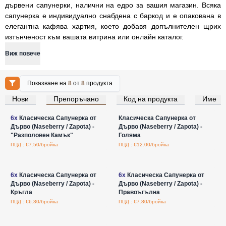
дървени сапунерки, налични на едро за вашия магазин. Всяка
сапунерка е индивидуално снабдена с баркод и е опакована в
елегантна кафява хартия, което добавя допълнителен щрих
изтънченост към вашата витрина или онлайн каталог.
Виж повече
Показване на
8
от
8
продукта
Нови
Препоръчано
Код на продукта
Име
Влезте за цени на едро
Влезте за цени на едро
6x
Класическа Сапунерка от
Класическа Сапунерка от
Дърво (Naseberry / Zapota) -
Дърво (Naseberry / Zapota) -
"Разполовен Камък"
Голяма
ПЦД : €7.50/бройка
ПЦД : €12.00/бройка
Влезте за цени на едро
Влезте за цени на едро
6x
Класическа Сапунерка от
6x
Класическа Сапунерка от
Дърво (Naseberry / Zapota) -
Дърво (Naseberry / Zapota) -
Кръгла
Правоъгълна
ПЦД : €6.30/бройка
ПЦД : €7.80/бройка
Влезте за цени на едро
Влезте за цени на едро