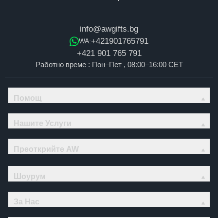
info@awgifts.bg
+421901765791
WA:
+421 901 765 791
Работно време : Пон–Пет , 08:00–16:00 CET
Помощ
Нашите Услуги
Преоткрийте AW
Шоурум
За Нас