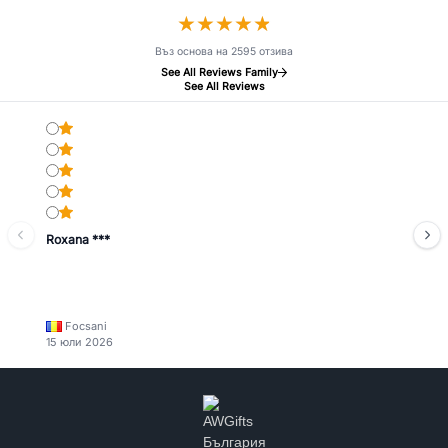
★
★
★
★
★
★
★
★
★
★
Въз основа на 2595 отзива
See All Reviews Family
See All Reviews
Roxana ***
Focsani
15 юли 2026