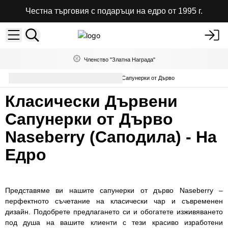
Честна търговия с подаръци на едро от 1995 г.
Членство "Златна Награда"
Аксесоари за Баня на Едро
Сапунерки от Дърво
Класически Дървени
Сапунерки от Дърво
Naseberry (Саподила) - На
Едро
Представяме ви нашите сапунерки от дърво Naseberry –
перфектното съчетание на класически чар и съвременен
дизайн. Подобрете предлагането си и обогатете изживяването
под душа на вашите клиенти с тези красиво изработени