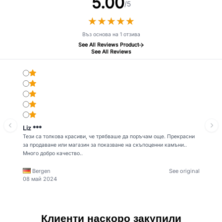
5.00
/5
★
★
★
★
★
★
★
★
★
★
Въз основа на 1 отзива
See All Reviews Product
See All Reviews
Liz ***
Тези са толкова красиви, че трябваше да поръчам още. Прекрасни
за продаване или магазин за показване на скъпоценни камъни..
Много добро качество..
Bergen
See original
08 май 2024
Клиенти наскоро закупили