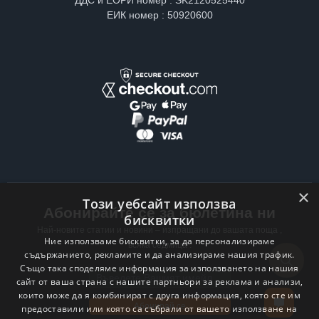
ДДС и ЕОРИ номер : SK2120525440
ЕИК номер : 50920600
×
Този уебсайт използва
Абонирайте се за бюлетина ни
бисквитки
Най-новите статии и новини – изпращани до вашата поща ,
Ние използваме бисквитки, за да персонализираме
всяка седмица .
съдържанието, рекламите и да анализираме нашия трафик.
Също така споделяме информация за използването на нашия
Email address
сайт от ваша страна с нашите партньори за реклама и анализи,
които може да я комбинират с друга информация, която сте им
Абонирай се
предоставили или която са събрали от вашето използване на