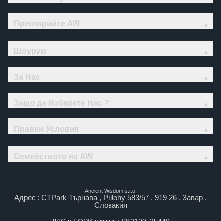
Преоткрийте AW
Шоурум
За Нас
Защо да Изберете Нас ?
Правни Условия
Семейството на AW
Ancient Wisdom s.r.o.
Адрес : CTPark Търнава , Prilohy 583/57 , 919 26 , Завар ,
Словакия