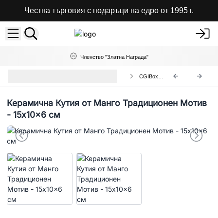
Честна търговия с подаръци на едро от 1995 г.
Членство "Златна Награда"
Керамични Глазирани Дървени
CGIBox-02
Кутии
Керамична Кутия от Манго Традиционен Мотив
- 15x10x6 см