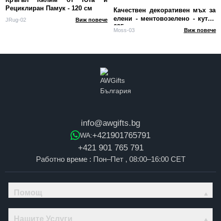
Рециклиран Памук - 120 см
Качествен декоративен мъх за
елени - ментовозелено - кутия
JRug-02
Виж повече
635 г
Moss-03
Виж повече
info@awgifts.bg
+421901765791
WA:
+421 901 765 791
Работно време : Пон–Пет , 08:00–16:00 CET
Помощ
Нашите Услуги