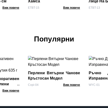
5 см
Хамса
Лице На 
Виж повече
ETBT-15
Виж повече
ETBT-13
Популярни
Перлени Вятърни Чанове
Ръчно Д
Кръстосан Модел
Изправен
оративен
лени -
Copi-04
Виж повече
WYC-01
 кутия 635
Виж повече