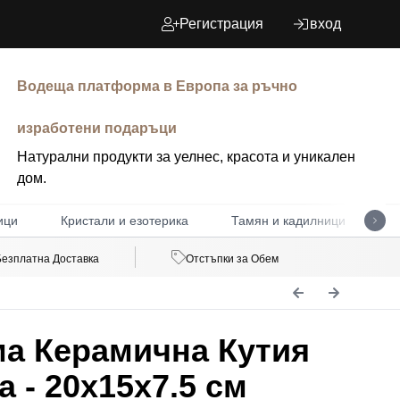
Регистрация
вход
Водеща платформа в Европа за ръчно
изработени подаръци
Натурални продукти за уелнес, красота и уникален
дом.
ици
Кристали и езотерика
Тамян и кадилници
Д
Безплатна Доставка
Отстъпки за Обем
а Керамична Кутия
 - 20x15x7.5 см