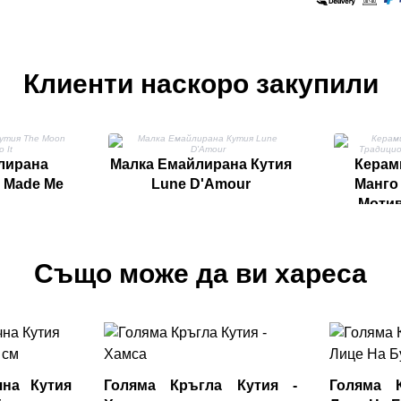
Клиенти наскоро закупили
лирана
Малка Емайлирана Кутия
Керам
 Made Me
Lune D'Amour
Манго
Мотив
Също може да ви хареса
чна Кутия
Голяма Кръгла Кутия -
Голяма 