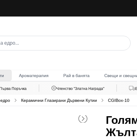
Ароматерапия
Рай в банята
Свещи и свещн
ти
 Първа Поръчка
Членство "Златна Награда"
 едро
Керамични Глазирани Дървени Кутии
CGIBox-10
Голям
Жълта