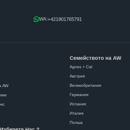
+421901765791
WA:
Семейството на AW
Agnes + Cat
Австрия
Великобритания
а AW
Германия
еме
Испания
екс
Италия
Полша
Изберете Нас ?