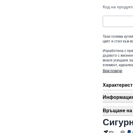
Код на продукт
Тази голяма кутия
цвят и стил към 
Изработена с пре
дървото с жизнен
внася усещане за
елемент, идеален
Виж повече
Характерист
Информация 
Връщане на 
Сигур