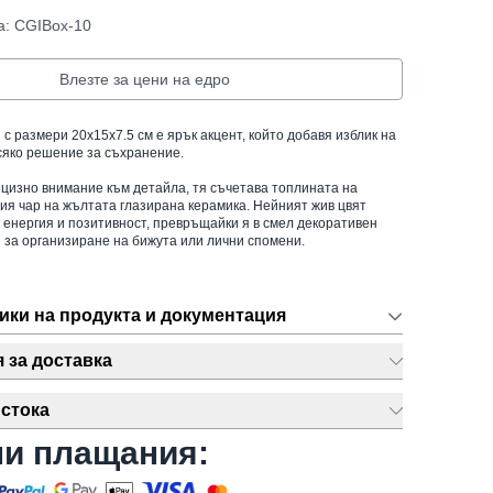
а: CGIBox-10
Влезте за цени на едро
 с размери 20x15x7.5 см е ярък акцент, който добавя изблик на
всяко решение за съхранение.
цизно внимание към детайла, тя съчетава топлината на
ия чар на жълтата глазирана керамика. Нейният жив цвят
 енергия и позитивност, превръщайки я в смел декоративен
 за организиране на бижута или лични спомени.
ики на продукта и документация
за доставка
стока
ни плащания: