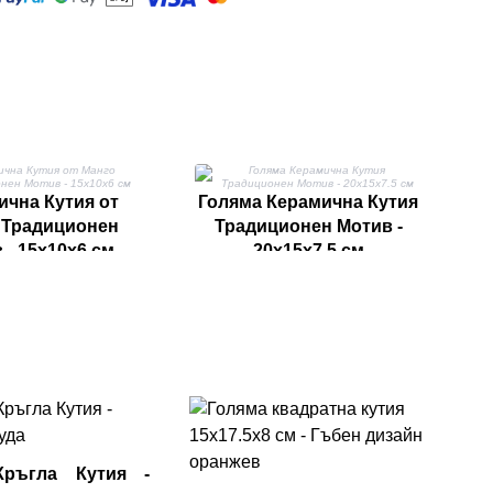
ична Кутия от
Голяма Керамична Кутия
Г
 Традиционен
Традиционен Мотив -
С
 - 15x10x6 см
20x15x7.5 см
Го
15
гъ
Кръгла Кутия -
ENB