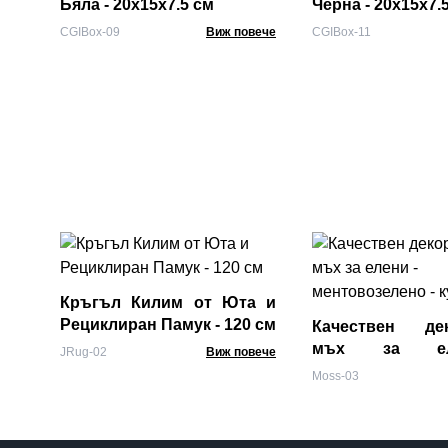
Бяла - 20x15x7.5 см
Черна - 20x15x7.
CGIBox-09
Виж повече
CGIBox-11
Кръгъл Килим от Юта и
Рециклиран Памук - 120 см
Качествен дек
мъх за е
JRug-02
Виж повече
ментовозелено -
Moss-03
г