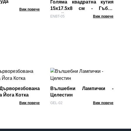
Буда
Голяма квадратна кутия
15x17.5x8 см - Гъбен
Виж повече
дизайн оранжев
ENBT-05
Виж повече
Из
Ем
с 
ърворезбована
Вълшебни Лампички -
LiF-
а Йога Котка
Целестин
Виж повече
GEL-02
Виж повече