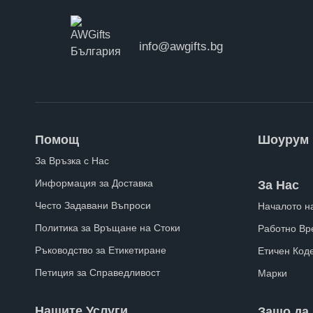
info@awgifts.bg
Помощ
Шоурум
За Връзка с Нас
Информация за Доставка
За Нас
Често Задавани Въпроси
Началото н
Политика за Връщане на Стоки
Работно Вр
Ръководство за Етикетиране
Етичен Код
Петиция за Справедливост
Марки
Нашите Услуги
Защо да 