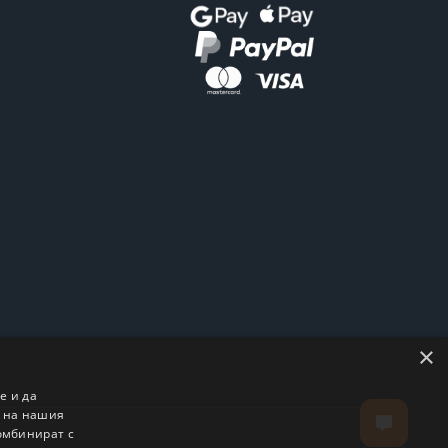
×
е и да
о на нашия
комбинират с