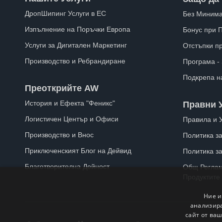
ДропШипинг Услуги в ЕС
Без Минима
Изпълнение на Поръчки Европа
Бонус при 
Услуги за Дигитален Маркетинг
Отстъпки п
Производство и Ребрандиране
Програма -
Подкрепа н
Преоткрийте AW
История и Ефекта "Феникс"
Правни 
Логистичен Център и Офиси
Правила и 
Производство и Внос
Политика за
Приключенският Блог на Дейвид
Политика з
Благотворителна Дейност
Общ Реглам
Продуктите
Ние и
анализира
сайт от ваш