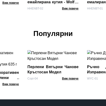
емайлирана кутия - Wolf &
емалира
Виж повече
Moon
кутия - С
HHENBT-02
Виж повече
HHENBT-01
Популярни
Перлени Вятърни Чанове
Ръчно Д
Кръстосан Модел
Изправен
оративен
лени -
Copi-04
Виж повече
WYC-01
 кутия 635
Виж повече