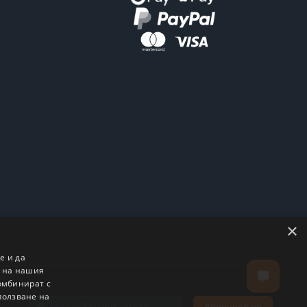
×
е и да
о на нашия
комбинират с
ползване на