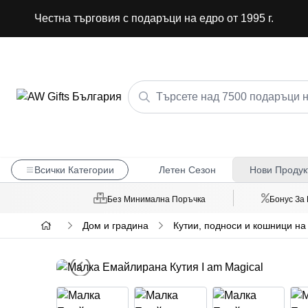
Честна търговия с подаръци на едро от 1995 г.
Всички Категории
Летен Сезон
Нови Продук
Без Минимална Поръчка
Бонус За
Дом и градина
Кутии, подноси и кошници на