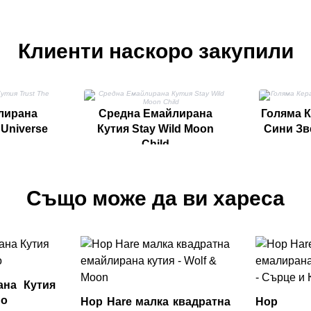
Клиенти наскоро закупили
лирана
Средна Емайлирана
Голяма 
 Universe
Кутия Stay Wild Moon
Сини Зве
Child
Също може да ви хареса
ана Кутия
do
Hop Hare малка квадратна
Hop H