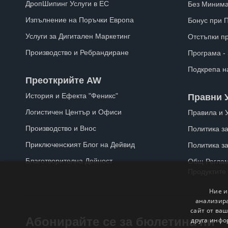
ДропШипинг Услуги в ЕС
Без Минима
Изпълнение на Поръчки Европа
Бонус при 
Услуги за Дигитален Маркетинг
Отстъпки п
Производство и Ребрандиране
Програма -
Подкрепа н
Преоткрийте AW
История и Ефекта "Феникс"
Правни 
Логистичен Център и Офиси
Правила и 
Производство и Внос
Политика за
Приключенският Блог на Дейвид
Политика з
Благотворителна Дейност
Общ Реглам
Продуктите
Ние и
анализира
сайт от ваш
Абонирайте се за бюлетина ни
друга инфо