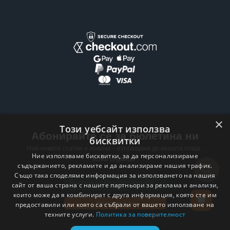
×
Този уебсайт използва
Абонирайте се за бюлетина ни
бисквитки
Най-новите статии и новини – изпращани до вашата поща ,
Ние използваме бисквитки, за да персонализираме
всяка седмица .
съдържанието, рекламите и да анализираме нашия трафик.
Също така споделяме информация за използването на нашия
Email address
сайт от ваша страна с нашите партньори за реклама и анализи,
които може да я комбинират с друга информация, която сте им
Абонирай се
предоставили или която са събрали от вашето използване на
техните услуги.
Политика за поверителност