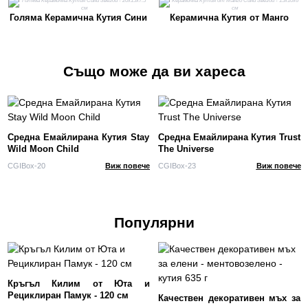
Голяма Керамична Кутия Сини
Керамична Кутия от Манго
Звезди - 20x15x7.5 см
Сини Звезди - 15x10x6 см
Също може да ви хареса
Средна Емайлирана Кутия Stay
Средна Емайлирана Кутия Trust
Wild Moon Child
The Universe
CGIBox-20
Виж повече
CGIBox-23
Виж повече
Популярни
Кръгъл Килим от Юта и
Рециклиран Памук - 120 см
Качествен декоративен мъх за