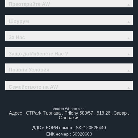
Преоткрийте AW
Шоурум
За Нас
Защо да Изберете Нас ?
Правни Условия
Семейството на AW
Ancient Wisdom s.r.o.
Адрес : CTPark Търнава , Prilohy 583/57 , 919 26 , Завар ,
Словакия
ДДС и ЕОРИ номер : SK2120525440
ЕИК номер : 50920600