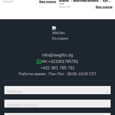
елени - ментовозелено - кутия
JRug-02
Виж повече
635 г
Moss-03
Виж повече
info@awgifts.bg
+421901765791
WA:
+421 901 765 791
Работно време : Пон–Пет , 08:00–16:00 CET
Помощ
Нашите Услуги