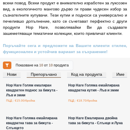
всеки повод. Всеки продукт е внимателно изработен за луксозен
вид, а екологичното мангово дърво ги прави чудесен избор за
съзнателните купувачи. Тези кутии и подноси са универсално и
печелившо допълнение, като се съчетават перфектно с други
продукти Hop Hare, позволявайки Ви да създавате
зашеметяващи тематични колекции, които привличат клиенти.
Поръчайте сега и предложете на Вашите клиенти стилен,
функционален и устойчив вариант за съхранение!
Показване на
10
от
10
продукта
Нови
Препоръчано
Код на продукта
Име
Влезте за цени на едро
Влезте за цени на едро
Hop Hare Голям емалиран
Hop Hare Голяма емайлирана
квадратен поднос за бижута -
квадратна кутия - Лъв и змии
Лъв и змии
ПЦД : €15.00/бройка
ПЦД : €18.70/бройка
Влезте за цени на едро
Влезте за цени на едро
Hop Hare Голяма емайлирана
Hop Hare Емалирана двойна
квадратна тава за бижута -
тава за бижута - Слънце и Луна
Слънцето