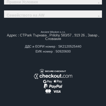
Правни Условия
Семейството на AW
Ancient Wisdom s.r.o.
Адрес : CTPark Търнава , Prilohy 583/57 , 919 26 , Завар ,
Словакия
ДДС и ЕОРИ номер : SK2120525440
ЕИК номер : 50920600