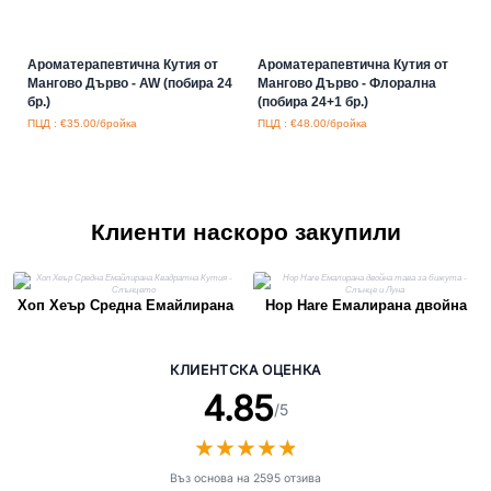
Ароматерапевтична Кутия от
Ароматерапевтична Кутия от
Мангово Дърво - AW (побира 24
Мангово Дърво - Флорална
бр.)
(побира 24+1 бр.)
ПЦД : €35.00/бройка
ПЦД : €48.00/бройка
Клиенти наскоро закупили
Хоп Хеър Средна Емайлирана
Hop Hare Емалирана двойна
Квадратна Кутия - Слънцето
тава за бижута - Слънце и Луна
КЛИЕНТСКА ОЦЕНКА
4.85
/5
★
★
★
★
★
★
★
★
★
★
Въз основа на 2595 отзива