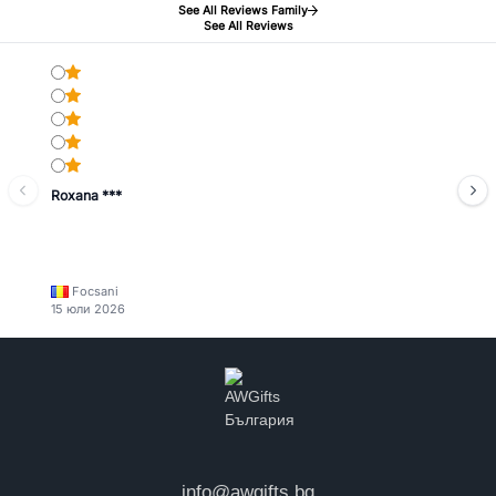
See All Reviews Family
See All Reviews
Roxana ***
Focsani
15 юли 2026
info@awgifts.bg