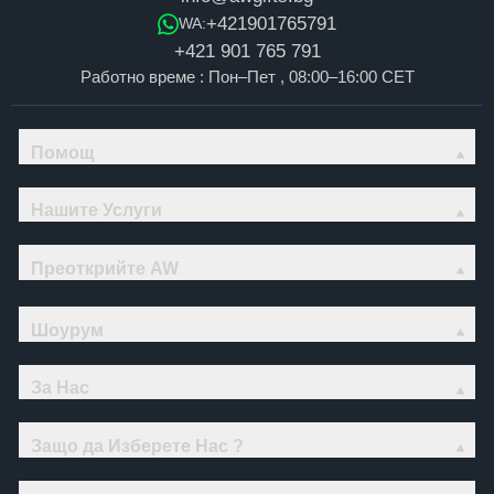
+421901765791
WA:
+421 901 765 791
Работно време : Пон–Пет , 08:00–16:00 CET
Помощ
Нашите Услуги
Преоткрийте AW
Шоурум
За Нас
Защо да Изберете Нас ?