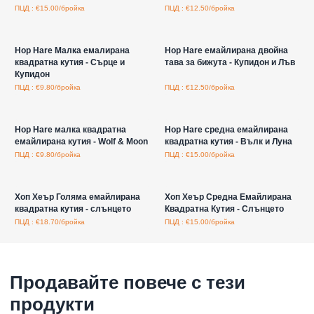
ПЦД : €15.00/бройка
ПЦД : €12.50/бройка
Влезте за цени на едро
Влезте за цени на едро
Hop Hare Малка емалирана
Hop Hare емайлирана двойна
квадратна кутия - Сърце и
тава за бижута - Купидон и Лъв
Купидон
ПЦД : €9.80/бройка
ПЦД : €12.50/бройка
Влезте за цени на едро
Влезте за цени на едро
Hop Hare малка квадратна
Hop Hare средна емайлирана
емайлирана кутия - Wolf & Moon
квадратна кутия - Вълк и Луна
ПЦД : €9.80/бройка
ПЦД : €15.00/бройка
Влезте за цени на едро
Влезте за цени на едро
Хоп Хеър Голяма емайлирана
Хоп Хеър Средна Емайлирана
квадратна кутия - слънцето
Квадратна Кутия - Слънцето
ПЦД : €18.70/бройка
ПЦД : €15.00/бройка
Продавайте повече с тези
продукти