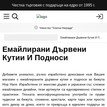
Честна търговия с подаръци на едро от 1995 г.
Членство "Златна Награда"
Кутии, подноси и кошници на
Емайлирани Дървени Кутии И Подноси
едро
Емайлирани Дървени
Кутии И Подноси
Добавете уникално, ръчно изработено докосване към Вашия
магазин с емайлираните дървени кутии и подноси за бижута
Hop Hare. Изработени от мангово дърво и украсени със сложни
емайлирани дизайни, тези артикули са едновременно стилни и
практични. Тяхната многофункционална употреба ги прави
чудесни за бижута, спомени, кристали, карти таро или просто
като декор за дома, което ги превръща в идеален подарък за