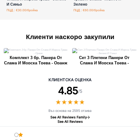
И Синьо
Зелено
ПЦД : €30.00/бройка
ПЦД : €60.00/бройка
Клиенти наскоро закупили
Комплект 3 бр. Панера От
Сет 3 Плетени Панери От
Слама И Морска Трева - Оранж
Слама И Морска Трева -
Зелено И Синьо
КЛИЕНТСКА ОЦЕНКА
4.85
/5
★
★
★
★
★
★
★
★
★
★
Въз основа на 2595 отзива
See All Reviews Family
See All Reviews