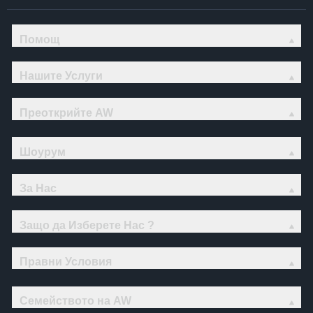
Помощ
Нашите Услуги
Преоткрийте AW
Шоурум
За Нас
Защо да Изберете Нас ?
Правни Условия
Семейството на AW