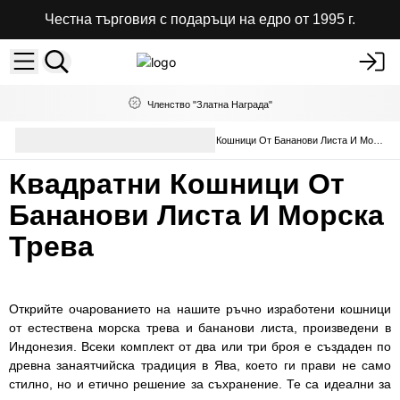
Честна търговия с подаръци на едро от 1995 г.
Членство "Златна Награда"
Кутии, подноси и кошници
Кошници От Бананови Листа И Морска Трева
на едро
Квадратни Кошници От
Бананови Листа И Морска
Трева
Открийте очарованието на нашите ръчно изработени кошници
от естествена морска трева и бананови листа, произведени в
Индонезия. Всеки комплект от два или три броя е създаден по
древна занаятчийска традиция в Ява, което ги прави не само
стилно, но и етично решение за съхранение. Те са идеални за