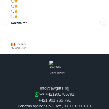
Roxana ***
Focsani
15 юли 2026
info@awgifts.bg
+421901765791
WA:
+421 901 765 791
Работно време : Пон–Пет , 08:00–16:00 CET