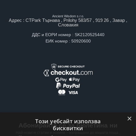
Ancient Wisdom s.r.o.
Адрес : CTPark Търнава , Prilohy 583/57 , 919 26 , Завар ,
Словакия
ДДС и ЕОРИ номер : SK2120525440
ЕИК номер : 50920600
×
Този уебсайт използва
Абонирайте се за бюлетина ни
бисквитки
Най-новите статии и новини – изпращани до вашата поща ,