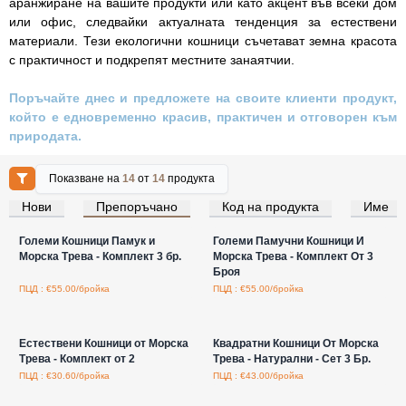
аранжиране на вашите продукти или като акцент във всеки дом
или офис, следвайки актуалната тенденция за естествени
материали. Тези екологични кошници съчетават земна красота
с практичност и подкрепят местните занаятчии.
Поръчайте днес и предложете на своите клиенти продукт,
който е едновременно красив, практичен и отговорен към
природата.
Показване на
14
от
14
продукта
Нови
Препоръчано
Код на продукта
Име
Влезте за цени на едро
Влезте за цени на едро
Големи Кошници Памук и
Големи Памучни Кошници И
Морска Трева - Комплект 3 бр.
Морска Трева - Комплект От 3
Броя
ПЦД : €55.00/бройка
ПЦД : €55.00/бройка
Влезте за цени на едро
Влезте за цени на едро
Естествени Кошници от Морска
Квадратни Кошници От Морска
Трева - Комплект от 2
Трева - Натурални - Сет 3 Бр.
ПЦД : €30.60/бройка
ПЦД : €43.00/бройка
Влезте за цени на едро
Влезте за цени на едро