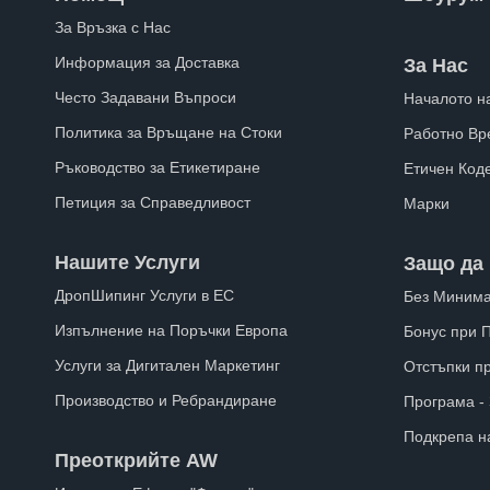
За Връзка с Нас
Информация за Доставка
За Нас
Често Задавани Въпроси
Началото н
Политика за Връщане на Стоки
Работно Вр
Ръководство за Етикетиране
Етичен Код
Петиция за Справедливост
Марки
Нашите Услуги
Защо да 
ДропШипинг Услуги в ЕС
Без Минима
Изпълнение на Поръчки Европа
Бонус при 
Услуги за Дигитален Маркетинг
Отстъпки п
Производство и Ребрандиране
Програма -
Подкрепа н
Преоткрийте AW