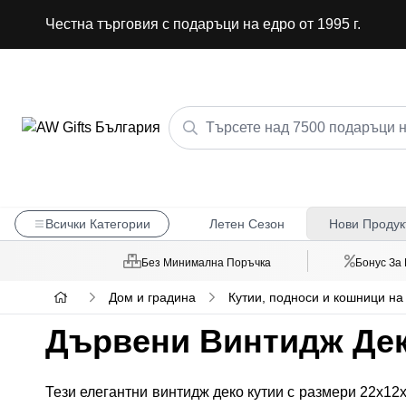
Честна търговия с подаръци на едро от 1995 г.
Всички Категории
Летен Сезон
Нови Продук
Без Минимална Поръчка
Бонус За
Дом и градина
Кутии, подноси и кошници на
Дървени Винтидж Дек
Тези елегантни винтидж деко кутии с размери 22x1