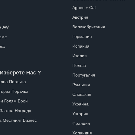
Agnes + Cat
Австрия
Великобритания
а AW
Германия
еме
Испания
екс
Италия
Полша
Изберете Нас ?
Португалия
лна Поръчка
Румъния
Първа Поръчка
Словакия
ри Голям Брой
Украйна
 Златна Награда
Унгария
а Местният Бизнес
Франция
Холандия