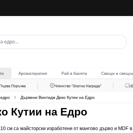
Ароматерапия
Рай в банята
Свещи и свещн
ти
 Първа Поръчка
Членство "Златна Награда"
 едро
Дървени Винтидж Деко Кутии на Едро
о Кутии на Едро
2x10 см са майсторски изработени от мангово дърво и MDF 