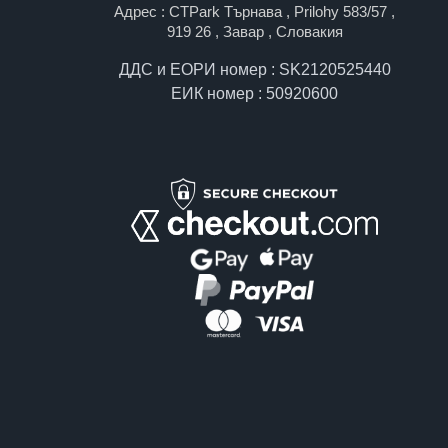
Адрес : CTPark Търнава , Prilohy 583/57 ,
919 26 , Завар , Словакия
ДДС и ЕОРИ номер : SK2120525440
ЕИК номер : 50920600