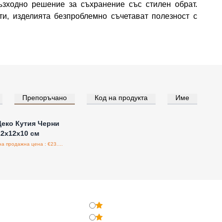
ъзходно решение за съхранение със стилен обрат.
и, изделията безпроблемно съчетават полезност с
Препоръчано
Код на продукта
Име
е за цени на едро
еко Кутия Черни
2x12x10 см
Препоръчителна продажна цена : €23.90/бройка