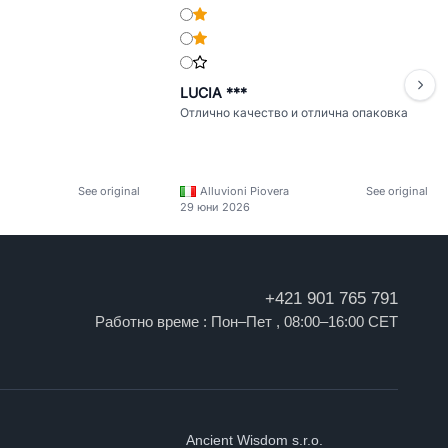
LUCIA ***
Отлично качество и отлична опаковка
See original
Alluvioni Piovera
See original
29 юни 2026
+421 901 765 791
Работно време : Пон–Пет , 08:00–16:00 CET
Ancient Wisdom s.r.o.