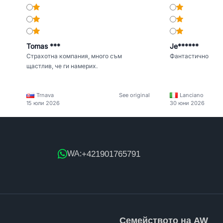
Tomas ***
Je******
Страхотна компания, много съм
Фантастично
щастлив, че ги намерих.
Trnava
See original
Lanciano
15 юли 2026
30 юни 2026
+421901765791
WA:
Семейството на AW