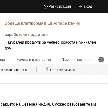
Регистрация
вход
Водеща платформа в Европа за ръчно
изработени подаръци
Натурални продукти за уелнес, красота и уникален
дом.
ици
Кристали и езотерика
Тамян и кадилници
Д
Безплатна Доставка
Отстъпки за Обем
в сърцето на Северна Индия. Сложно резбованите им