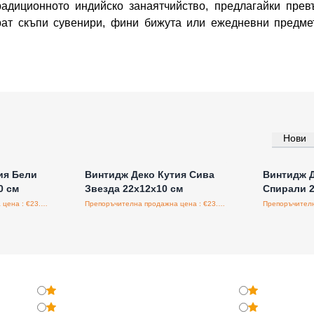
радиционното индийско занаятчийство, предлагайки прев
ат скъпи сувенири, фини бижута или ежедневни предмет
Нови
а едро
Влезте за цени на едро
Влезт
ия Бели
Винтидж Деко Кутия Сива
Винтидж Д
0 см
Звезда 22x12x10 см
Спирали 2
Препоръчителна продажна цена : €23.90/бройка
Препоръчителна продажна цена : €23.90/бройка