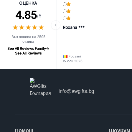
ОЦЕНКА
4.85
/5
★
★
★
★
★
★
★
★
★
★
Roxana ***
Въз основа на 2595
отзива
See All Reviews Family
See All Reviews
Focsani
15 юли 2026
info@awgifts.bg
Помощ
Шоурум