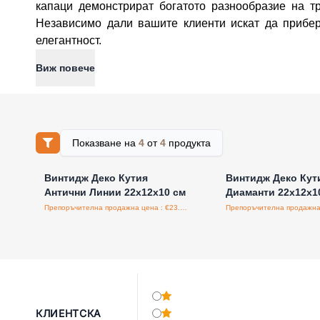
капаци демонстрират богатото разнообразие на т
Независимо дали вашите клиенти искат да прибер
елегантност.
Виж повече
Показване на
4
от
4
продукта
Влезте за цени на едро
Влезте за цени н
Винтидж Деко Кутия
Винтидж Деко Кут
Антични Линии 22x12x10 см
Диаманти 22x12x1
Препоръчителна продажна цена : €23.90/бройка
КЛИЕНТСКА