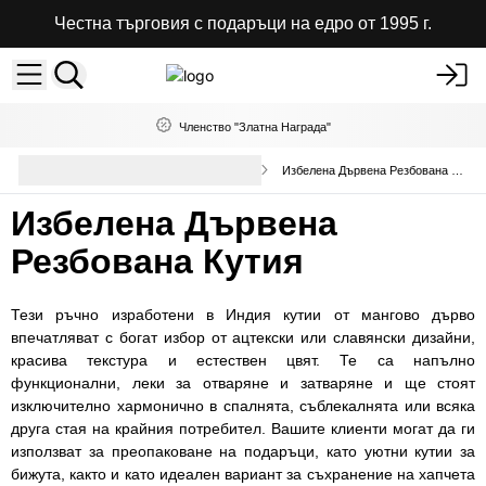
Честна търговия с подаръци на едро от 1995 г.
Членство "Златна Награда"
Кутии, подноси и кошници на
Избелена Дървена Резбована Кутия
едро
Избелена Дървена
Резбована Кутия
Тези ръчно изработени в Индия кутии от мангово дърво
впечатляват с богат избор от ацтекски или славянски дизайни,
красива текстура и естествен цвят. Те са напълно
функционални, леки за отваряне и затваряне и ще стоят
изключително хармонично в спалнята, съблекалнята или всяка
друга стая на крайния потребител. Вашите клиенти могат да ги
използват за преопаковане на подаръци, като уютни кутии за
бижута, както и като идеален вариант за съхранение на хапчета