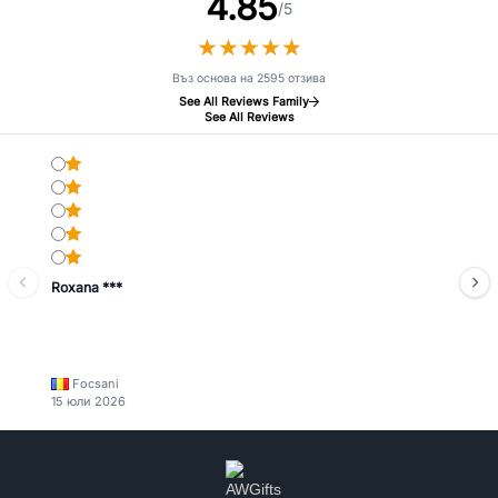
4.85
/5
★
★
★
★
★
★
★
★
★
★
Въз основа на 2595 отзива
See All Reviews Family
See All Reviews
Roxana ***
Focsani
15 юли 2026