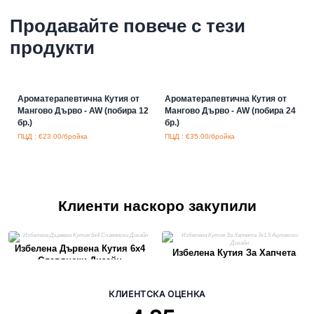
Продавайте повече с тези
продукти
Ароматерапевтична Кутия от
Ароматерапевтична Кутия от
Мангово Дърво - AW (побира 12
Мангово Дърво - AW (побира 24
бр.)
бр.)
ПЦД : €23.00/бройка
ПЦД : €35.00/бройка
Клиенти наскоро закупили
Избелена Дървена Кутия 6x4
Избелена Кутия За Хапчета
Славянски Дизайн
3x1.5 Ацтекски Дизайн
КЛИЕНТСКА ОЦЕНКА