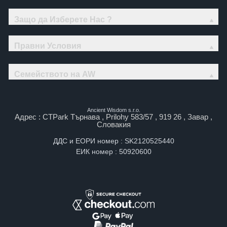
Защо да Изберете Нас ?
Правни Условия
Семейството на AW
Ancient Wisdom s.r.o.
Адрес : CTPark Търнава , Prilohy 583/57 , 919 26 , Завар ,
Словакия
ДДС и ЕОРИ номер : SK2120525440
ЕИК номер : 50920600