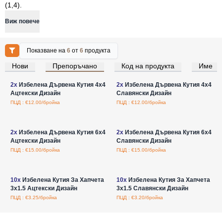
(1,4).
Виж повече
Показване на
6
от
6
продукта
Нови
Препоръчано
Код на продукта
Име
Влезте за цени на едро
Влезте за цени на едро
2x
Избелена Дървена Кутия 4x4
2x
Избелена Дървена Кутия 4x4
Ацтекски Дизайн
Славянски Дизайн
ПЦД : €12.00/бройка
ПЦД : €12.00/бройка
Влезте за цени на едро
Влезте за цени на едро
2x
Избелена Дървена Кутия 6x4
2x
Избелена Дървена Кутия 6x4
Ацтекски Дизайн
Славянски Дизайн
ПЦД : €15.00/бройка
ПЦД : €15.00/бройка
Влезте за цени на едро
Влезте за цени на едро
10x
Избелена Кутия За Хапчета
10x
Избелена Кутия За Хапчета
3x1.5 Ацтекски Дизайн
3x1.5 Славянски Дизайн
ПЦД : €3.25/бройка
ПЦД : €3.20/бройка