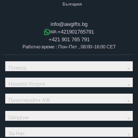
info@awgifts.bg
+421901765791
WA:
+421 901 765 791
Работно време : Пон–Пет , 08:00–16:00 CET
Помощ
Нашите Услуги
Преоткрийте AW
Шоурум
За Нас