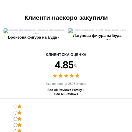
Клиенти наскоро закупили
Латунова фигура на Буда -
Бронзова фигура на Буда -
ръце нагоре - 7.5 см
глава със среден размер - 8 см
КЛИЕНТСКА ОЦЕНКА
4.85
/5
★
★
★
★
★
★
★
★
★
★
Въз основа на 2595 отзива
See All Reviews Family
See All Reviews