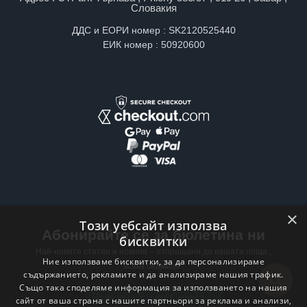
Словакия
ДДС и ЕОРИ номер : SK2120525440
ЕИК номер : 50920600
×
Този уебсайт използва
Абонирайте се за бюлетина ни
бисквитки
Най-новите статии и новини – изпращани до вашата поща ,
Ние използваме бисквитки, за да персонализираме
всяка седмица .
съдържанието, рекламите и да анализираме нашия трафик.
Също така споделяме информация за използването на нашия
Email address
сайт от ваша страна с нашите партньори за реклама и анализи,