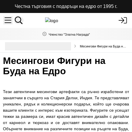
Честна търговия с подаръци на едро от 1995 г.
Членство "Златна Награда"
Колекционерски предмети и
Месингови Фигури на Буда на Едро
статуетки
Месингови Фигури на
Буда на Едро
Тези автентични месингови артефакти са ръчно изработени от
занаятчии в сърцето на Стария Делхи, Индия. Те представляват
уникален, рядък и колекционерски подарък, който ще очарова
вашите клиенти с интерес към езотериката. Фигурите се усещат
тежки за размера си, имат красив автентичен дизайн с детайли
от карнеол и тюркоаз и се доставят внимателно опаковани.
Обърнете внимание на различните позиции на ръцете на Буда,