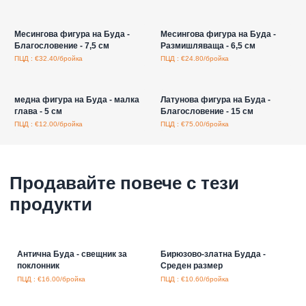
Влезте за цени на едро
Влезте за цени на едро
Месингова фигура на Буда -
Месингова фигура на Буда -
Благословение - 7,5 см
Размишляваща - 6,5 см
ПЦД : €32.40/бройка
ПЦД : €24.80/бройка
Влезте за цени на едро
Влезте за цени на едро
медна фигура на Буда - малка
Латунова фигура на Буда -
глава - 5 см
Благословение - 15 см
ПЦД : €12.00/бройка
ПЦД : €75.00/бройка
Продавайте повече с тези
продукти
Антична Буда - свещник за
Бирюзово-златна Будда -
поклонник
Среден размер
ПЦД : €16.00/бройка
ПЦД : €10.60/бройка