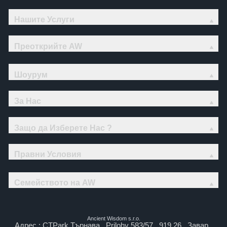
Нашите Услуги
Преоткрийте AW
Шоурум
За Нас
Защо да Изберете Нас ?
Правни Условия
Семейството на AW
Ancient Wisdom s.r.o.
Адрес : CTPark Търнава , Prilohy 583/57 , 919 26 , Завар ,