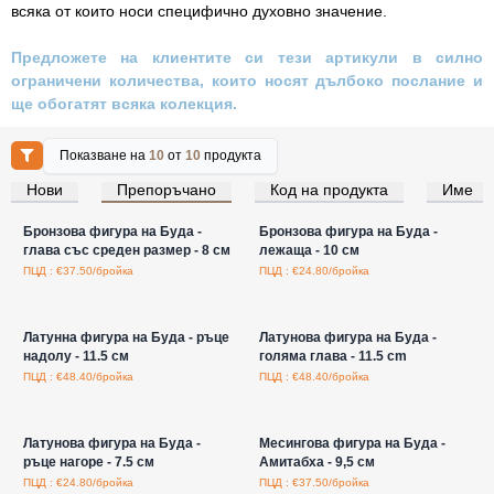
всяка от които носи специфично духовно значение.
Предложете на клиентите си тези артикули в силно
ограничени количества, които носят дълбоко послание и
ще обогатят всяка колекция.
Показване на
10
от
10
продукта
Нови
Препоръчано
Код на продукта
Име
Влезте за цени на едро
Влезте за цени на едро
Бронзова фигура на Буда -
Бронзова фигура на Буда -
глава със среден размер - 8 см
лежаща - 10 см
ПЦД : €37.50/бройка
ПЦД : €24.80/бройка
Влезте за цени на едро
Влезте за цени на едро
Латунна фигура на Буда - ръце
Латунова фигура на Буда -
надолу - 11.5 см
голяма глава - 11.5 cm
ПЦД : €48.40/бройка
ПЦД : €48.40/бройка
Влезте за цени на едро
Влезте за цени на едро
Латунова фигура на Буда -
Месингова фигура на Буда -
ръце нагоре - 7.5 см
Амитабха - 9,5 см
ПЦД : €24.80/бройка
ПЦД : €37.50/бройка