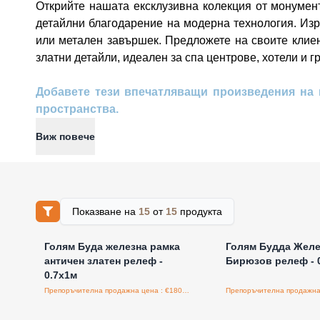
Открийте нашата ексклузивна колекция от монумент
детайлни благодарение на модерна технология. Изр
или метален завършек. Предложете на своите клиен
златни детайли, идеален за спа центрове, хотели и г
Добавете тези впечатляващи произведения на 
пространства.
Виж повече
Показване на
15
от
15
продукта
Влезте за цени на едро
Влезте за цени н
Голям Буда железна рамка
Голям Будда Желе
античен златен релеф -
Бирюзов релеф - 0
0.7x1м
Препоръчителна продажна цена : €180.00/бройка
Влезте за цени на едро
Влезте за цени н