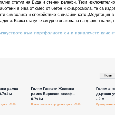
ални статуи на Буда и стенни релефи. Тези изключително
аботени в Ява от смес от бетон и фибросмола, те са изд
ти символика и спокойствие с дизайни като „Медитация в с
радини. Всяка статуя е сигурно опакована на дървен палет,
изкуството към портфолиото си и привлечете клиент
Нови
а едро
Влезте за цени на едро
Влезт
зна рамка
Голям Ганпати Желязна
Голям ант
.7x1 м
рамка Бирюзов релеф -
държащ у
0.7х1м
- 2 м
Препоръчителна продажна цена : €180.00/бройка
Препоръчителна продажна цена : €180.00/бройка
а едро
Влезте за цени на едро
Влезт