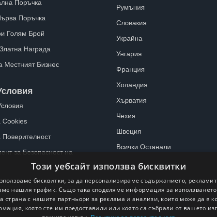
лна Поръчка
Румъния
Първа Поръчка
Словакия
ри Голям Брой
Украйна
 Златна Награда
Унгария
а Местният Бизнес
Франция
Холандия
Условия
Хърватия
Условия
Чехия
 Cookies
Швеция
а Поверителност
Всички Останали
ент за Безопасност на
Този уебсайт използва бисквитки
зползваме бисквитки, за да персонализираме съдържанието, рекламит
ме нашия трафик. Също така споделяме информация за използванет
а страна с нашите партньори за реклама и анализи, които може да я 
рмация, която сте им предоставили или която са събрали от вашето из