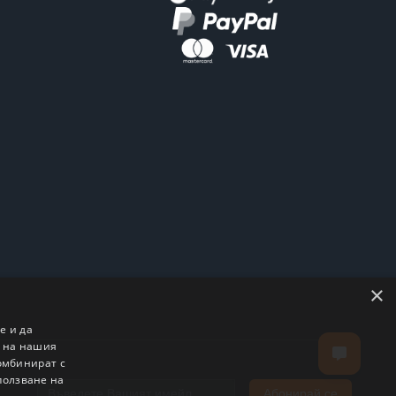
×
е и да
о на нашия
комбинират с
ползване на
Абонирай се