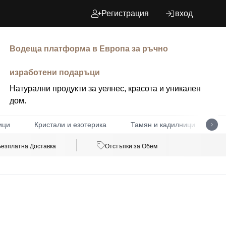
Регистрация
вход
Водеща платформа в Европа за ръчно
изработени подаръци
Натурални продукти за уелнес, красота и уникален
дом.
ици
Кристали и езотерика
Тамян и кадилници
Д
Безплатна Доставка
Отстъпки за Обем