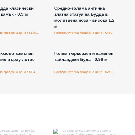
дда класически
Средно-голяма антична
камък - 0,5 м
златна статуя на Будда в
молитвена поза - висока 1,2
м
Препоръчителна продажна цена : €120.00/бройка
Препоръчителна продажна цена : €460.00/бройка
е за цени на едро
Влезте за цени на едро
рюзово-камънен
Голям тюркоазен и каменен
ние върху лотос -
тайландски Буда - 0.96 м
Препоръчителна продажна цена : €1,400.00/бройка
Препоръчителна продажна цена : €260.00/бройка