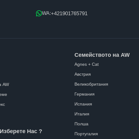
+421901765791
WA:
Семейството на AW
Agnes + Cat
Австрия
Великобритания
а AW
Германия
еме
Испания
екс
Италия
Полша
Изберете Нас ?
Португалия