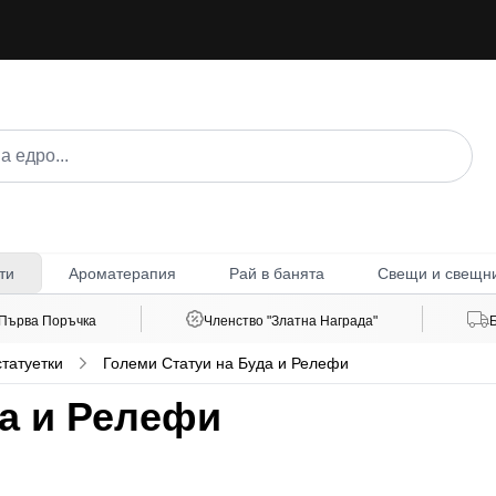
Ароматерапия
Рай в банята
Свещи и свещн
ти
 Първа Поръчка
Членство "Златна Награда"
татуетки
Големи Статуи на Буда и Релефи
да и Релефи