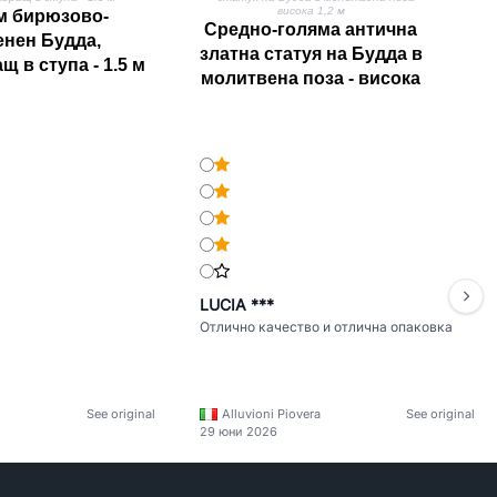
м бирюзово-
Средно-голяма антична
енен Будда,
златна статуя на Будда в
 в ступа - 1.5 м
молитвена поза - висока
1,2 м
LUCIA ***
Отлично качество и отлична опаковка
See original
Alluvioni Piovera
See original
29 юни 2026