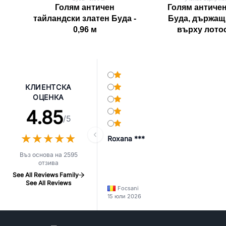
Голям античен
Голям античен
тайландски златен Буда -
Буда, държащ
0,96 м
върху лотос
КЛИЕНТСКА
ОЦЕНКА
4.85
/5
★
★
★
★
★
★
★
★
★
★
Roxana ***
Въз основа на 2595
отзива
See All Reviews Family
See All Reviews
Focsani
15 юли 2026