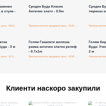
аменен
Среден Буда Класик
Среден Бу
в ступа -
Антично злато - 0.5m
тюркоаз и 
Препоръчителна продажна цена : €910.00/бройка
Препоръчителна продажна цена : €120.00/бройка
а едро
Влезте за цени на едро
Влезт
атна
Голям Ганапати желязна
Голям би
уда - 3 м
рамка античен златен релеф
Буда: Уче
- 0.7x1m
2 м
Препоръчителна продажна цена : €1,500.00/бройка
Препоръчителна продажна цена : €180.00/бройка
Клиенти наскоро закупили