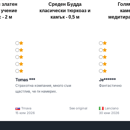
 златен
Среден Будда
Голя
 учение
класически тюркоаз и
кам
 - 2 м
камък - 0,5 м
медитиращ
Tomas ***
Je******
Страхотна компания, много съм
Фантастично
щастлив, че ги намерих.
Trnava
See original
Lanciano
15 юли 2026
30 юни 2026