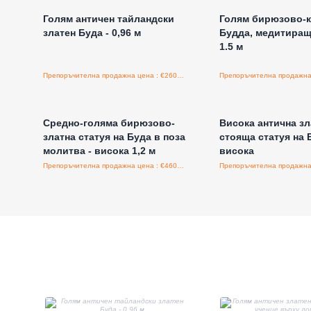
Голям античен тайландски
Голям бирюзово-к
златен Буда - 0,96 м
Будда, медитиращ 
1.5 м
Препоръчителна продажна цена : €260.00/бройка
Влезте за цени на едро
Влезте за цени н
Средно-голяма бирюзово-
Висока антична зл
златна статуя на Буда в поза
стояща статуя на Б
молитва - висока 1,2 м
висока
Препоръчителна продажна цена : €460.00/бройка