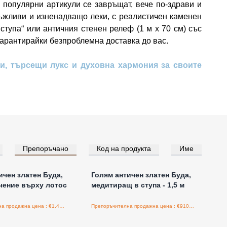
 популярни артикули се завръщат, вече по-здрави и
ръжливи и изненадващо леки, с реалистичен каменен
тупа“ или античния стенен релеф (1 м x 70 см) със
 гарантирайки безпроблемна доставка до вас.
и, търсещи лукс и духовна хармония за своите
Препоръчано
Код на продукта
Име
е за цени на едро
Влезте за цени на едро
ичен златен Буда,
Голям античен златен Буда,
чение върху лотос
медитиращ в ступа - 1,5 м
Препоръчителна продажна цена : €1,400.00/бройка
Препоръчителна продажна цена : €910.00/бройка
е за цени на едро
Влезте за цени на едро