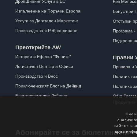
ДропШипинг Услуги в ЕС
Без Минима
Изпълнение на Поръчки Европа
Бонус при 
Услуги за Дигитален Маркетинг
Отстъпки п
Производство и Ребрандиране
Програма -
Подкрепа н
Преоткрийте AW
История и Ефекта "Феникс"
Правни 
Логистичен Център и Офиси
Правила и 
Производство и Внос
Политика за
Приключенският Блог на Дейвид
Политика з
Благотворителна Дейност
Общ Реглам
Продуктите
Ние и
анализира
сайт от ваш
Абонирайте се за бюлетина ни
друга инфо