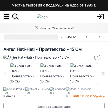
Честна търговия с подаръци на едро от 1995 г.
Членство "Златна Награда"
Дървени Ангели Hati-Hati На Едро
HatiA-12
Ангел Hati-Hati - Приятелство - 15 См
Artisan Product
Ethically Sourced
Handmade
Made In Indonesia
HatiA-12
RRP : 15,00 € / бройка
Влезте за цени на едро