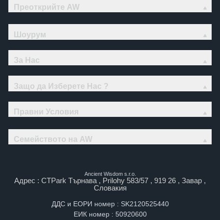
Преоткрийте AW
Шоурум
За Нас
Защо да Изберете Нас ?
Правни Условия
Семейството на AW
Ancient Wisdom s.r.o.
Адрес : CTPark Търнава , Prilohy 583/57 , 919 26 , Завар ,
Словакия
ДДС и ЕОРИ номер : SK2120525440
ЕИК номер : 50920600