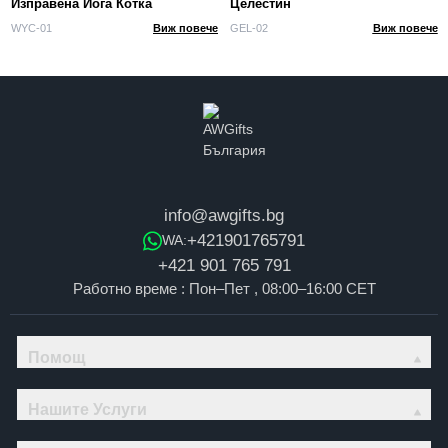
Изправена Йога Котка
Целестин
WYC-01
Виж повече
GEL-02
Виж повече
info@awgifts.bg
+421901765791
WA:
+421 901 765 791
Работно време : Пон–Пет , 08:00–16:00 CET
Помощ
Нашите Услуги