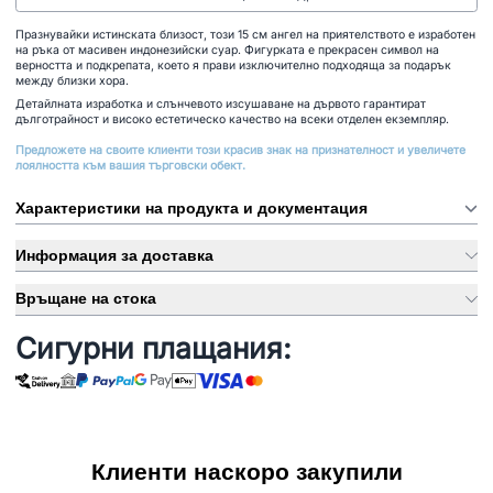
Празнувайки истинската близост, този 15 см ангел на приятелството е изработен
на ръка от масивен индонезийски суар. Фигурката е прекрасен символ на
верността и подкрепата, което я прави изключително подходяща за подарък
между близки хора.
Детайлната изработка и слънчевото изсушаване на дървото гарантират
дълготрайност и високо естетическо качество на всеки отделен екземпляр.
Предложете на своите клиенти този красив знак на признателност и увеличете
лоялността към вашия търговски обект.
Характеристики на продукта и документация
Информация за доставка
Връщане на стока
Сигурни плащания:
Клиенти наскоро закупили