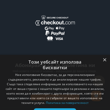
×
Този уебсайт използва
Абонирайте се за бюлетина ни
бисквитки
Най-новите статии и новини – изпращани до вашата поща ,
Ние използваме бисквитки, за да персонализираме
всяка седмица .
съдържанието, рекламите и да анализираме нашия трафик.
Също така споделяме информация за използването на нашия
Email address
сайт от ваша страна с нашите партньори за реклама и анализи,
които може да я комбинират с друга информация, която сте им
Абонирай се
предоставили или която са събрали от вашето използване на
техните услуги.
Политика за поверителност