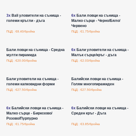
Влезте за цени на едро
Влезте за цени на едро
3x
Bali уловители на сънища -
6x
Бали ловци на сънища -
големи кръгли - дъга
Малко сърце - Черно/Бяло/
Червено
ПЦД : €8.40/бройка
ПЦД : €1.75/бройка
Влезте за цени на едро
Влезте за цени на едро
Бали ловци на сънища - Средна
6x
Бали уловители на сънища -
мулти пирамида
Малък сърце/кръг - дъга
ПЦД : €20.00/бройка
ПЦД : €2.03/бройка
Влезте за цени на едро
Влезте за цени на едро
Бали уловители на сънища -
Балийски ловци на сънища -
големи капковидни форми
Голям многопирамиден
ПЦД : €27.50/бройка
ПЦД : €27.50/бройка
Влезте за цени на едро
Влезте за цени на едро
6x
Балийски ловци на сънища -
6x
Балийски ловци на сънища -
Малко сърце - Бирюзово/
Среден кръг - Дъга
Розово/Пурпурно
ПЦД : €1.75/бройка
ПЦД : €3.85/бройка
Влезте за цени на едро
Влезте за цени на едро