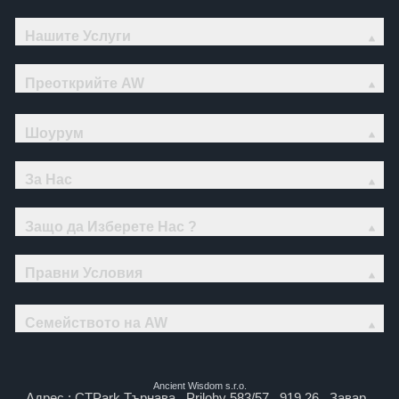
Нашите Услуги
Преоткрийте AW
Шоурум
За Нас
Защо да Изберете Нас ?
Правни Условия
Семейството на AW
Ancient Wisdom s.r.o.
Адрес : CTPark Търнава , Prilohy 583/57 , 919 26 , Завар ,