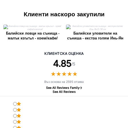
Клиенти наскоро закупили
Балийски ловци на сънища -
Балийски уловители на
малък кръгъл - крем/кафе/
сънища - екстра голям Инь-Ян
шоколад
D: 50 см
КЛИЕНТСКА ОЦЕНКА
4.85
/5
★
★
★
★
★
★
★
★
★
★
Въз основа на 2595 отзива
See All Reviews Family
See All Reviews