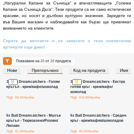
„Натурални Капани за Сънища“ и впечатляващите „Големи
Капани за Сънища Дъга“. Тези продукти са не само естетически
красиви, но носят и дълбоко културно значение. Заредете ги
във Вашия магазин и наблюдавайте как бързо ще привлекат
вниманието на клиентите.
Спрете да мечтаете и се запасете с тези пленителни
артикули още днес!
Показване на
20
от
20
продукта
Нови
Препоръчано
Код на продукта
Име
Влезте за цени на едро
Влезте за цени на едро
3x
Bali Dreamcatchers - Голям
3x
Bali Dreamcatchers - Екстра
кръгъл - крем/кафе/шоколад
голям кръг - крем/кафе/
шоколад
ПЦД : €8.40/бройка
ПЦД : €16.80/бройка
Влезте за цени на едро
Влезте за цени на едро
6x
Bali Dreamcatchers - Малък
6x
Bali Dreamcatchers - Среден
кръгъл - Тюркоазено/Розово/
кръг - крем/кафяв/шоколадов
Лилаво
ПЦД : €1.40/бройка
ПЦД : €4.20/бройка