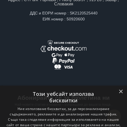
Словакия
ДДС и ЕОРИ номер : SK2120525440
ЕИК номер : 50920600
×
Този уебсайт използва
Абонирайте се за бюлетина ни
бисквитки
Най-новите статии и новини – изпращани до вашата поща ,
Ние използваме бисквитки, за да персонализираме
всяка седмица .
съдържанието, рекламите и да анализираме нашия трафик.
Също така споделяме информация за използването на нашия
Email address
сайт от ваша страна с нашите партньори за реклама и анализи,