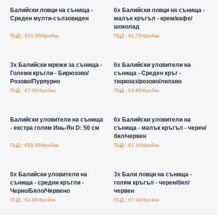
Балийски ловци на сънища -
6x
Балийски ловци на сънища -
Среден мулти-сълзовиден
малък кръгъл - крем/кафе/
шоколад
ПЦД : €20.00/бройка
ПЦД : €1.75/бройка
Влезте за цени на едро
Влезте за цени на едро
3x
Балийски мрежи за сънища -
6x
Балийски уловители на
Големи кръгли - Бирюзово/
сънища - Среден кръг -
Розово/Пурпурно
тюркоаз/розово/лилаво
ПЦД : €7.00/бройка
ПЦД : €3.85/бройка
Влезте за цени на едро
Влезте за цени на едро
Балийски уловители на сънища
6x
Балийски уловители на
- екстра голям Инь-Ян D: 50 см
сънища - малък кръгъл - черен/
бял/червен
ПЦД : €58.50/бройка
ПЦД : €1.40/бройка
Влезте за цени на едро
Влезте за цени на едро
6x
Балийски уловители на
3x
Бали ловци на сънища -
сънища - средни кръгли -
голям кръгъл - черен/бял/
Черно/Бяло/Червено
червен
ПЦД : €3.85/бройка
ПЦД : €7.00/бройка