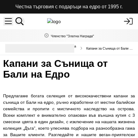
Честна търговия с подаръци на едро от 1995 г.
Членство "Златна Награда"
Амулет за сънища, висулки и пана
Капани за Сънища от Бали на Едро
на едро
Капани за Сънища от
Бали на Едро
Предлагаме богата селекция от висококачествени капани за
сънища от Бали на едро, ръчно изработени от местни балийски
семейства и пропити с мистичното наследство на острова.
Всеки комплект е внимателно опакован във външна кутия с 3
смесени цвята в един дизайн, с изключение на нашата жизнена
колекция „Дъга“, което улеснява подбора на разнообразна гама
за Вашите клиенти. Разгледайте и нашите веган-приятелски