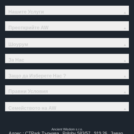
Нашите Услуги
Преоткрийте AW
Шоурум
За Нас
Защо да Изберете Нас ?
Правни Условия
Семейството на AW
Ancient Wisdom s.r.o.
Адрес : CTPark Търнава , Prilohy 583/57 , 919 26 , Завар ,