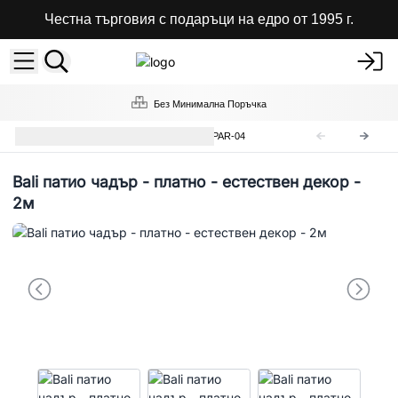
Честна търговия с подаръци на едро от 1995 г.
Без Минимална Поръчка
Балийски Чадъри на Едро
BPAR-04
Bali патио чадър - платно - естествен декор -
2м