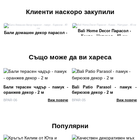
Клиенти наскоро закупили
Bali Home Decor Парасол -
Бали домашен декор парасол -
Канва - Натурал - 40 см
памук - бирюзов - 40 см
Също може да ви хареса
Бали терасен чадър - памук -
Bali Patio Parasol - памук -
оранжев декор - 2 м
бирюзов декор - 2 м
BPAR-06
Виж повече
BPAR-05
Виж повече
Популярни