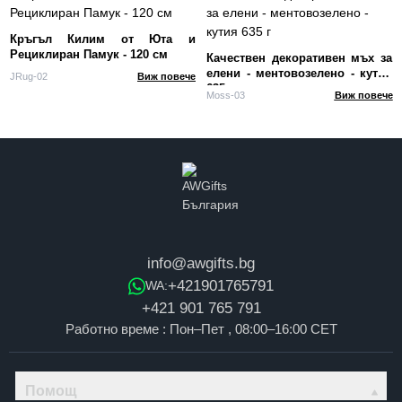
Кръгъл Килим от Юта и
Рециклиран Памук - 120 см
Качествен декоративен мъх за
елени - ментовозелено - кутия
JRug-02
Виж повече
635 г
Moss-03
Виж повече
info@awgifts.bg
+421901765791
WA:
+421 901 765 791
Работно време : Пон–Пет , 08:00–16:00 CET
Помощ