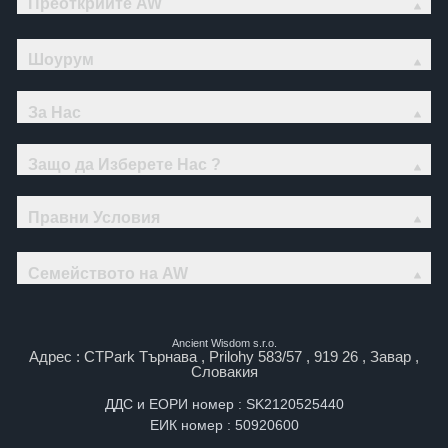
Преоткрийте AW
Шоурум
За Нас
Защо да Изберете Нас ?
Правни Условия
Семейството на AW
Ancient Wisdom s.r.o.
Адрес : CTPark Търнава , Prilohy 583/57 , 919 26 , Завар ,
Словакия
ДДС и ЕОРИ номер : SK2120525440
ЕИК номер : 50920600