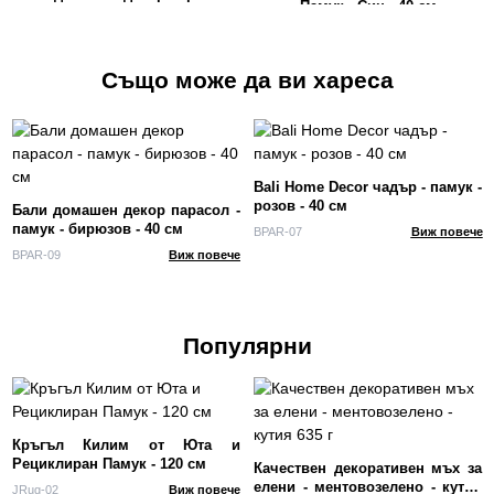
Памук - Син - 40 см
памук - бирюзов - 40 см
Също може да ви хареса
Bali Home Decor чадър - памук -
розов - 40 см
Бали домашен декор парасол -
памук - бирюзов - 40 см
BPAR-07
Виж повече
BPAR-09
Виж повече
Популярни
Кръгъл Килим от Юта и
Рециклиран Памук - 120 см
Качествен декоративен мъх за
елени - ментовозелено - кутия
JRug-02
Виж повече