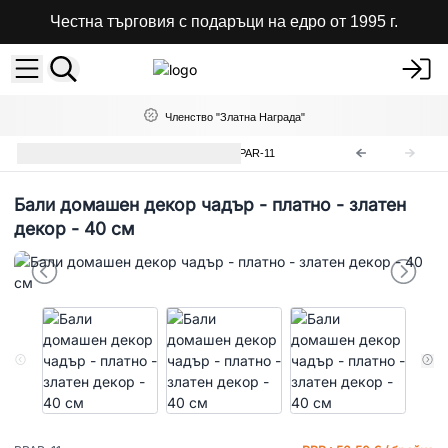
Честна търговия с подаръци на едро от 1995 г.
Членство "Златна Награда"
Балийски Чадъри на Едро
BPAR-11
Бали домашен декор чадър - платно - златен
декор - 40 см