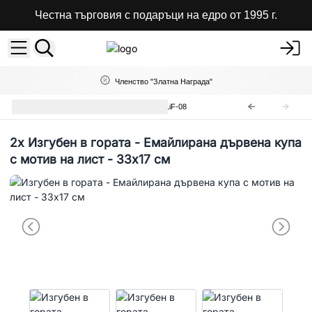
Честна търговия с подаръци на едро от 1995 г.
Членство "Златна Награда"
Дървени Декорации и Купи
LiF-08
2x
Изгубен в гората - Емайлирана дървена купа
с мотив на лист - 33x17 см