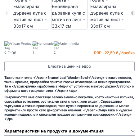
Artisan Product
Handmade
Made In India
LiF-08
RRP : 22,50 € / бройка
Влезте за цени на едро
Тази отличителна <\/span>
Enamel Leaf Wooden Bowl<\/strong>
е както полезна,
така и красива, придавайки приятна горска атмосфера на всяко пространство.
Тя е <\/span>
ръчно изработена в Индия от устойчиво мангово дърво<\/strong>
и
оформена като грациозен лист.<\/span><\/p>
Вътрешността има блестящо зелено емалено покритие, което наистина изпъква,
смесвайки естествен, рустикален стил с ярък, жив акцент. Справедливо
търгувано и етично произведено, тази купа е перфектна за държане на малки
предмети или просто като декоративен елемент. <\/span>
Също така е чудесен
коледен подарък или специален предмет за празнични аранжировки.<\/strong>
<\/p>
Характеристики на продукта и документация