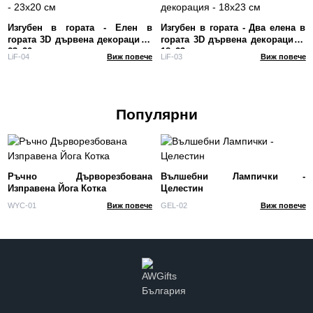
Изгубен в гората - Елен в
Изгубен в гората - Два елена в
гората 3D дървена декорация -
гората 3D дървена декорация -
23x20 см
18x23 см
LiF-04
Виж повече
LiF-03
Виж повече
Популярни
Ръчно Дърворезбована
Вълшебни Лампички -
Изправена Йога Котка
Целестин
WYC-01
Виж повече
GEL-02
Виж повече