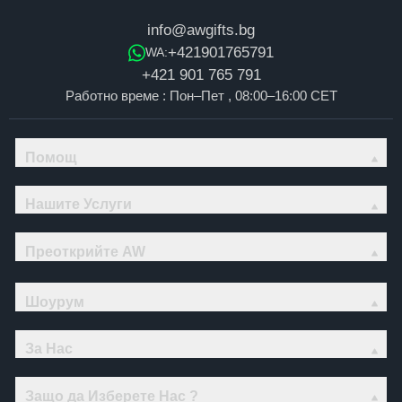
info@awgifts.bg
+421901765791
WA:
+421 901 765 791
Работно време : Пон–Пет , 08:00–16:00 CET
Помощ
Нашите Услуги
Преоткрийте AW
Шоурум
За Нас
Защо да Изберете Нас ?