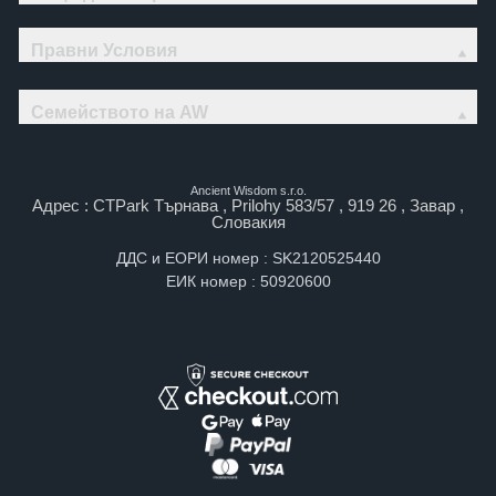
Правни Условия
Семейството на AW
Ancient Wisdom s.r.o.
Адрес : CTPark Търнава , Prilohy 583/57 , 919 26 , Завар ,
Словакия
ДДС и ЕОРИ номер : SK2120525440
ЕИК номер : 50920600