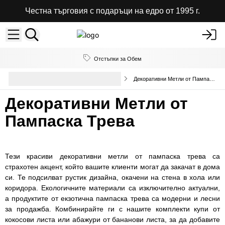
Честна търговия с подаръци на едро от 1995 г.
Отстъпки за Обем
Аксесоари за декорация на
Декоративни Метли от Пампаска Трева
дома на едро
Декоративни Метли от
Пампаска Трева
Тези красиви декоративни метли от пампаска трева са
страхотен акцент, който вашите клиенти могат да закачат в дома
си. Те подсилват рустик дизайна, окачени на стена в хола или
коридора. Екологичните материали са изключително актуални,
а продуктите от екзотична пампаска трева са модерни и лесни
за продажба. Комбинирайте ги с нашите комплекти купи от
кокосови листа или абажури от бананови листа, за да добавите