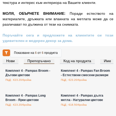
текстура и интерес към интериора на Вашите клиенти.
МОЛЯ, ОБЪРНЕТЕ ВНИМАНИЕ:
Поради естеството на
материалите, дръжката или влакната на метлата може да се
различават по дължина от тези на снимката.
Поръчайте сега и предложете на клиентите си този
удивителен и модерен декор за дома.
Показване на
6
от
6
продукта
Нови
Препоръчано
Код на продукта
Име
Влезте за цени на едро
Влезте за цени на едро
Комплект 4 - Pampas Broom -
Комплект 4 - Pampas Fan Broom
Дъгови цветове
- Естествени смесени размери
ПЦД : €23.20/бройка
ПЦД : €23.20/бройка
Влезте за цени на едро
Влезте за цени на едро
Комплект 4 - Pampas Long
Комплект 4 - Pampas дълга
Broom - Ярки цветове
метла - Натурални цветове
ПЦД : €23.20/бройка
ПЦД : €18.50/бройка
Влезте за цени на едро
Влезте за цени на едро