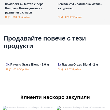
Комплект 4 - Метла с пера
Комплект 4 - пампасна метла -
Pampas - Разноцветна и с
натурално
различни размери
ПЦД : €18.50/бройка
ПЦД : €23.20/бройка
Продавайте повече с тези
продукти
3x
Rayung Grass Blond - 1,6 м
3x
Rayung Grass Blond - 2 м
ПЦД : €5.00/бройка
ПЦД : €5.67/бройка
Клиенти наскоро закупили