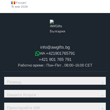
Focsani
15 юли 2026
info@awgifts.bg
+421901765791
WA:
+421 901 765 791
Работно време : Пон–Пет , 08:00–16:00 CET
Помощ
Нашите Услуги
Преоткрийте AW