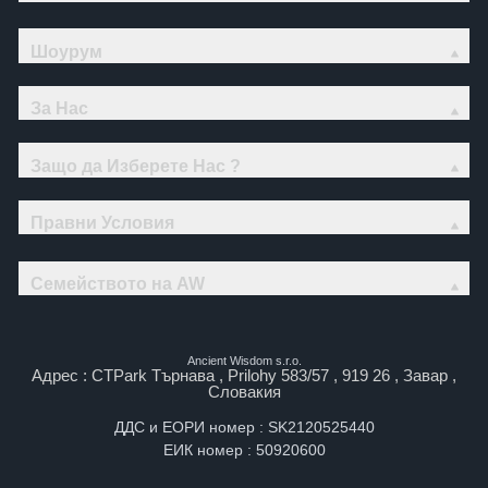
Шоурум
За Нас
Защо да Изберете Нас ?
Правни Условия
Семейството на AW
Ancient Wisdom s.r.o.
Адрес : CTPark Търнава , Prilohy 583/57 , 919 26 , Завар ,
Словакия
ДДС и ЕОРИ номер : SK2120525440
ЕИК номер : 50920600