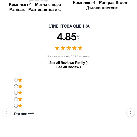
Комплект 4 - Pampas Broom -
Комплект 4 - Метла с пера
Дъгови цветове
Pampas - Разноцветна и с
различни размери
КЛИЕНТСКА ОЦЕНКА
4.85
/5
★
★
★
★
★
★
★
★
★
★
Въз основа на 2595 отзива
See All Reviews Family
See All Reviews
Roxana ***