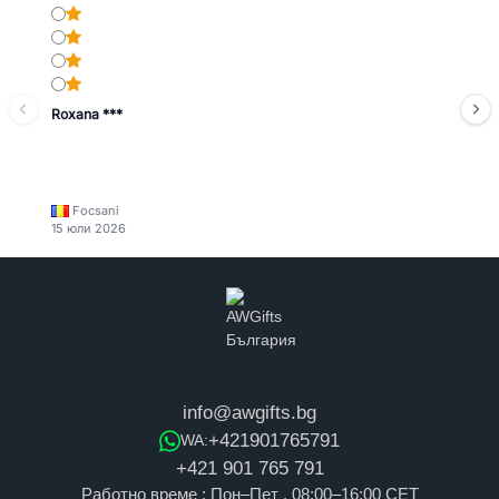
Roxana ***
Focsani
15 юли 2026
info@awgifts.bg
+421901765791
WA:
+421 901 765 791
Работно време : Пон–Пет , 08:00–16:00 CET