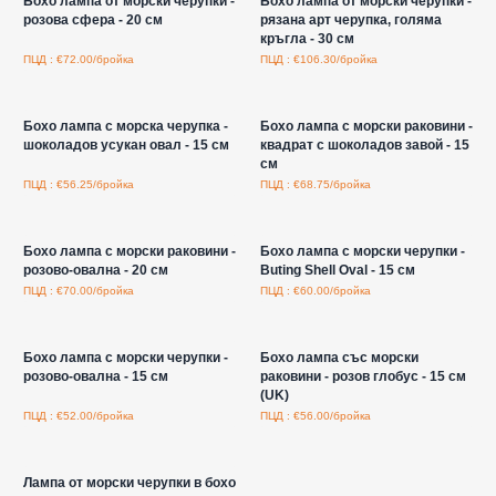
Бохо лампа от морски черупки -
Бохо лампа от морски черупки -
розова сфера - 20 см
рязана арт черупка, голяма
кръгла - 30 см
ПЦД : €72.00/бройка
ПЦД : €106.30/бройка
Влезте за цени на едро
Влезте за цени на едро
Бохо лампа с морска черупка -
Бохо лампа с морски раковини -
шоколадов усукан овал - 15 см
квадрат с шоколадов завой - 15
см
ПЦД : €56.25/бройка
ПЦД : €68.75/бройка
Влезте за цени на едро
Влезте за цени на едро
Бохо лампа с морски раковини -
Бохо лампа с морски черупки -
розово-овална - 20 см
Buting Shell Oval - 15 см
ПЦД : €70.00/бройка
ПЦД : €60.00/бройка
Влезте за цени на едро
Влезте за цени на едро
Бохо лампа с морски черупки -
Бохо лампа със морски
розово-овална - 15 см
раковини - розов глобус - 15 см
(UK)
ПЦД : €52.00/бройка
ПЦД : €56.00/бройка
Влезте за цени на едро
Лампа от морски черупки в бохо