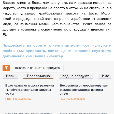
Вашите клиенти. Всяка лампа е уникална и разказва история за
морето, което я превръща не просто в източник на светлина, а в
изкуство, улавящо крайбрежната красота на Бали. Моля,
имайте предвид, че тъй като са ръчно изработени от истински
миди, са възможни малки несъвършенства. Всяка лампа се
доставя в комплект с осветително тяло, крушка и щепсел тип
EU.
Предложете на своите клиенти артистичност, култура и
любов към природата, които ще ги направят неустоимо
допълнение към Вашия инвентар.
Показване на
11
от
11
продукта
Нови
Препоръчано
Код на продукта
Име
Влезте за цени на едро
Влезте за цени на едро
Бохо лампа от морска раковина
Бохо лампа от морски черупки -
- глобус с шоколадов завитък -
овална шоколадова извивка -
15 см
20 см
ПЦД : €59.40/бройка
ПЦД : €70.00/бройка
Влезте за цени на едро
Влезте за цени на едро