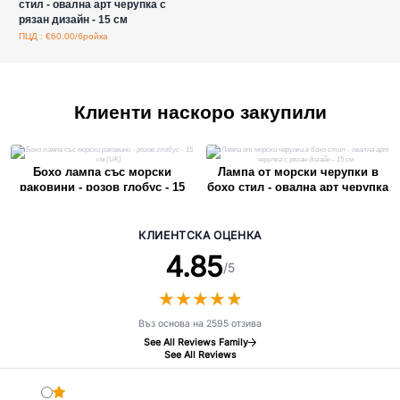
стил - овална арт черупка с
рязан дизайн - 15 см
ПЦД : €60.00/бройка
Клиенти наскоро закупили
Бохо лампа със морски
Лампа от морски черупки в
раковини - розов глобус - 15
бохо стил - овална арт черупка
см (UK)
с рязан дизайн - 15 см
КЛИЕНТСКА ОЦЕНКА
4.85
/5
★
★
★
★
★
★
★
★
★
★
Въз основа на 2595 отзива
See All Reviews Family
See All Reviews