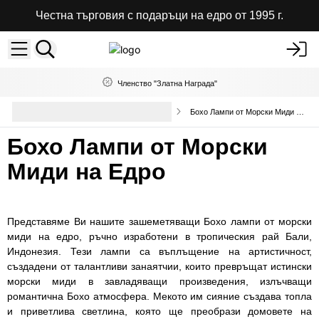
Честна търговия с подаръци на едро от 1995 г.
Членство "Златна Награда"
Декоративни лампи и абажури
Бохо Лампи от Морски Миди на Едро
на едро
Бохо Лампи от Морски
Миди на Едро
Представяме Ви нашите зашеметяващи Бохо лампи от морски
миди на едро, ръчно изработени в тропическия рай Бали,
Индонезия. Тези лампи са въплъщение на артистичност,
създадени от талантливи занаятчии, които превръщат истински
морски миди в завладяващи произведения, излъчващи
романтична Бохо атмосфера. Мекото им сияние създава топла
и приветлива светлина, която ще преобрази домовете на