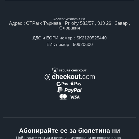
Ancient Wisdom s.r.o.
Адрес : CTPark Търнава , Prilohy 583/57 , 919 26 , Завар ,
Словакия
ДДС и ЕОРИ номер : SK2120525440
ЕИК номер : 50920600
Абонирайте се за бюлетина ни
Най-новите статии и новини – изпращани до вашата поща ,