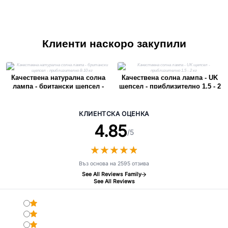
Клиенти наскоро закупили
Качествена натурална солна
Качествена солна лампа - UK
лампа - британски щепсел -
щепсел - приблизително 1.5 - 2
приблизително 8-10 кг
кг
КЛИЕНТСКА ОЦЕНКА
4.85
/5
★
★
★
★
★
★
★
★
★
★
Въз основа на 2595 отзива
See All Reviews Family
See All Reviews