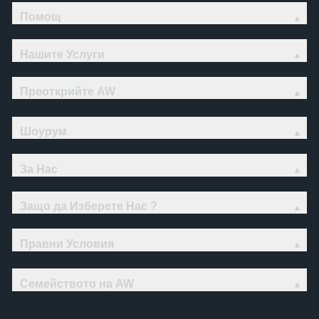
Помощ
Нашите Услуги
Преоткрийте AW
Шоурум
За Нас
Защо да Изберете Нас ?
Правни Условия
Семейството на AW