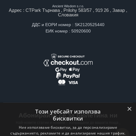
Ancient Wisdom s.r.o.
Адрес : CTPark Търнава , Prilohy 583/57 , 919 26 , Завар ,
Словакия
ДДС и ЕОРИ номер : SK2120525440
ЕИК номер : 50920600
×
Този уебсайт използва
Абонирайте се за бюлетина ни
бисквитки
Най-новите статии и новини – изпращани до вашата поща ,
Ние използваме бисквитки, за да персонализираме
всяка седмица .
съдържанието, рекламите и да анализираме нашия трафик.