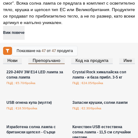
смог“. Всяка солна лампа се предлага в комплект с осветително
тяло, крушка и щепсел тип ЕС или Великобритания. Продуктите
се продават по приблизително тегло, а не по размер, като всеки
артикул е напълно уникален.
Виж повече
Показване на
47
от
47
продукта
Нови
Препоръчано
Код на продукта
Име
Влезте за цени на едро
Влезте за цени на едро
220-240V 3W E14 LED лампа за
Crystal Rock хималайска сол
солна лампа
лампа - и база прибл. 3-5 кг
ПЦД : €5.70/бройка
ПЦД : €24.05/бройка
Влезте за цени на едро
Влезте за цени на едро
USB огнена купа (мулти)
Запасни крушки, солни лампи
ПЦД : €18.50/бройка
ПЦД : €2.30/бройка
Влезте за цени на едро
Влезте за цени на едро
Изработена солна лампа с
Качествен USB естествена
британски щепсел - Сърце
солна лампа - 11,5 см случайни
цветове