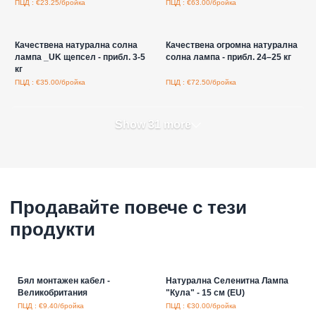
ПЦД : €23.25/бройка
ПЦД : €63.00/бройка
Влезте за цени на едро
Влезте за цени на едро
Качествена натурална солна
Качествена огромна натурална
лампа _UK щепсел - прибл. 3-5
солна лампа - прибл. 24–25 кг
кг
ПЦД : €35.00/бройка
ПЦД : €72.50/бройка
Show 31 more
Продавайте повече с тези
продукти
Бял монтажен кабел -
Натурална Селенитна Лампа
Великобритания
"Кула" - 15 см (EU)
ПЦД : €9.40/бройка
ПЦД : €30.00/бройка