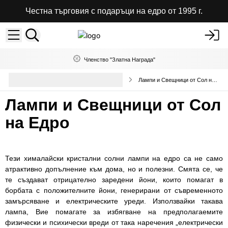
Честна търговия с подаръци на едро от 1995 г.
Членство "Златна Награда"
Декоративни лампи и абажури на
Лампи и Свещници от Сол на Едро
едро
Лампи и Свещници от Сол
на Едро
Тези хималайски кристални солни лампи на едро са не само
атрактивно допълнение към дома, но и полезни. Смята се, че
те създават отрицателно заредени йони, които помагат в
борбата с положителните йони, генерирани от съвременното
замърсяване и електрическите уреди. Използвайки такава
лампа, Вие помагате за избягване на предполагаемите
физически и психически вреди от така наречения „електрически