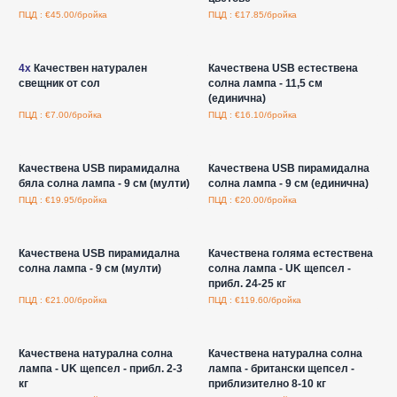
ПЦД : €45.00/бройка
ПЦД : €17.85/бройка
Влезте за цени на едро
Влезте за цени на едро
4x
Качествен натурален
Качествена USB естествена
свещник от сол
солна лампа - 11,5 см
(единична)
ПЦД : €7.00/бройка
ПЦД : €16.10/бройка
Влезте за цени на едро
Влезте за цени на едро
Качествена USB пирамидална
Качествена USB пирамидална
бяла солна лампа - 9 см (мулти)
солна лампа - 9 см (единична)
ПЦД : €19.95/бройка
ПЦД : €20.00/бройка
Влезте за цени на едро
Влезте за цени на едро
Качествена USB пирамидална
Качествена голяма естествена
солна лампа - 9 см (мулти)
солна лампа - UK щепсел -
прибл. 24-25 кг
ПЦД : €21.00/бройка
ПЦД : €119.60/бройка
Влезте за цени на едро
Влезте за цени на едро
Качествена натурална солна
Качествена натурална солна
лампа - UK щепсел - прибл. 2-3
лампа - британски щепсел -
кг
приблизително 8-10 кг