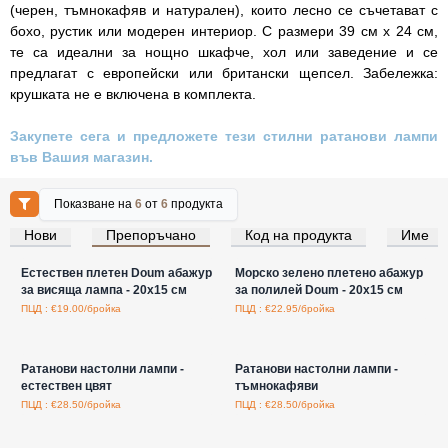
(черен, тъмнокафяв и натурален), които лесно се съчетават с
бохо, рустик или модерен интериор. С размери 39 см х 24 см,
те са идеални за нощно шкафче, хол или заведение и се
предлагат с европейски или британски щепсел. Забележка:
крушката не е включена в комплекта.
Закупете сега и предложете тези стилни ратанови лампи
във Вашия магазин.
Показване на
6
от
6
продукта
Нови
Препоръчано
Код на продукта
Име
Влезте за цени на едро
Влезте за цени на едро
Естествен плетен Doum абажур
Морско зелено плетено абажур
за висяща лампа - 20x15 см
за полилей Doum - 20x15 см
ПЦД : €19.00/бройка
ПЦД : €22.95/бройка
Влезте за цени на едро
Влезте за цени на едро
Ратанови настолни лампи -
Ратанови настолни лампи -
естествен цвят
тъмнокафяви
ПЦД : €28.50/бройка
ПЦД : €28.50/бройка
Влезте за цени на едро
Влезте за цени на едро