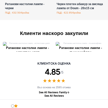
Ратанови настолни лампи -
Черен плетен абажур за висяща
черни
лампа от Doum - 20x15 см
ПЦД : €32.50/бройка
ПЦД : €22.95/бройка
Клиенти наскоро закупили
Ратанови настолни лампи -
Ратанови настолни лампи -
естествен цвят
тъмнокафяви
КЛИЕНТСКА ОЦЕНКА
4.85
/5
★
★
★
★
★
★
★
★
★
★
Въз основа на 2595 отзива
See All Reviews Family
See All Reviews