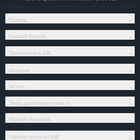
Помощ
Нашите Услуги
Преоткрийте AW
Шоурум
За Нас
Защо да Изберете Нас ?
Правни Условия
Семейството на AW