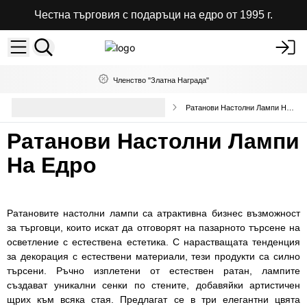
Честна търговия с подаръци на едро от 1995 г.
Членство "Златна Награда"
Декоративни лампи и абажури на
Ратанови Настолни Лампи На Едро
едро
Ратанови Настолни Лампи
На Едро
Ратановите настолни лампи са атрактивна бизнес възможност
за търговци, които искат да отговорят на пазарното търсене на
осветление с естествена естетика. С нарастващата тенденция
за декорация с естествени материали, тези продукти са силно
търсени. Ръчно изплетени от естествен ратан, лампите
създават уникални сенки по стените, добавяйки артистичен
щрих към всяка стая. Предлагат се в три елегантни цвята