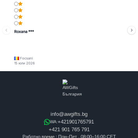
Roxana ***
Focsani
15 юли 2026
info@awgifts.bg
+421901765791
WA:
+421 901 765 791
Работно време : Пон–Пет , 08:00–16:00 CET