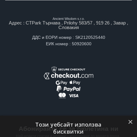
Ancient Wisdom s.r.o.
Адрес : CTPark Търнава , Prilohy 583/57 , 919 26 , Завар ,
Словакия
ДДС и ЕОРИ номер : SK2120525440
ЕИК номер : 50920600
×
Този уебсайт използва
Абонирайте се за бюлетина ни
бисквитки
Най-новите статии и новини – изпращани до вашата поща ,