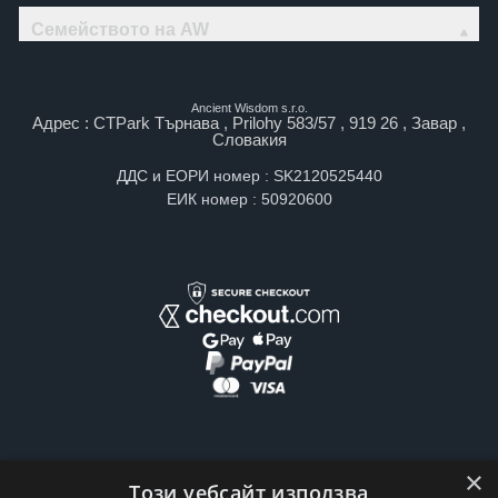
Семейството на AW
Ancient Wisdom s.r.o.
Адрес : CTPark Търнава , Prilohy 583/57 , 919 26 , Завар ,
Словакия
ДДС и ЕОРИ номер : SK2120525440
ЕИК номер : 50920600
×
Този уебсайт използва