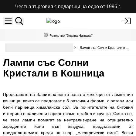
Честна търговия с подаръци на едро от 1995 г.
Членство "Златна Награда"
Декоративни лампи и абажури
Лампи със Солни Кристали в Кошница
на едро
Лампи със Солни
Кристали в Кошница
Представете на Вашите клиенти нашата колекция от лампи тип
кошница, които се предлагат в 3 различни форми, с розови или
бели парченца хималайска сол. За почитателите на битовия
интериор е наличен и вариант само с кабел и крушка. Смята се,
че тези лампи помагат за неутрализиране на отрицателно
заредените йони във въздуха, предпазвайки от
предполагаемите вреди на т.нар. „електрически смог“. Всеки