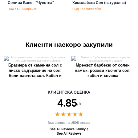
Соли за Баня - "Чувства"
Хималайска Сол (натурална)
ПЦД : €9.38/бройка
ПЦД : €7.50/бройка
Клиенти наскоро закупили
Бразиера от каменна сол с
Мрежест барбекю от солен
ниско съдържание на сол,
камък, розови късчета сол,
Бели парчета сол, Кабел и
кабел и крушка
крушка
КЛИЕНТСКА ОЦЕНКА
4.85
/5
★
★
★
★
★
★
★
★
★
★
Въз основа на 2595 отзива
See All Reviews Family
See All Reviews