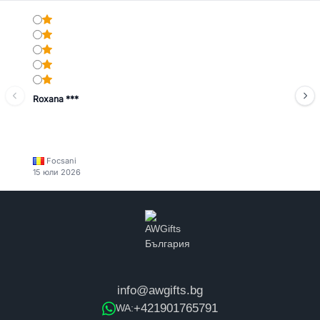
Roxana ***
Focsani
15 юли 2026
info@awgifts.bg
+421901765791
WA: