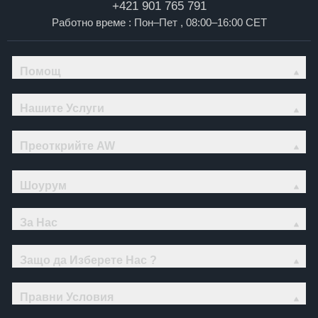
+421 901 765 791
Работно време : Пон–Пет , 08:00–16:00 CET
Помощ
Нашите Услуги
Преоткрийте AW
Шоурум
За Нас
Защо да Изберете Нас ?
Правни Условия