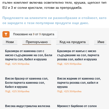
пълен комплект включва осветително тяло, крушка, щепсел тип
EU и 3 кг солни кристали, готови за препродажба.
Предложете на клиентите си разнообразие и стойност, като
се заредите с тези популярни продукти още днес.
Показване на
9
от
9
продукта
Нови
Препоръчано
Код на продукта
Име
Влезте за цени на едро
Влезте за цени на едро
Бразиера от каменна сол с
Бразиера от камък с ниско
ниско съдържание на сол, Бели
съдържание на сол, парчета
парчета сол, Кабел и крушка
розова сол, кабел и крушка
ПЦД : €25.50/бройка
ПЦД : €25.50/бройка
Влезте за цени на едро
Влезте за цени на едро
Висок бразер от каменна сол,
Висок жарник от каменна сол,
Бели парчета каменна сол,
парчета розова сол, кабел и
Кабел и крушка
крушка
ПЦД : €25.50/бройка
ПЦД : €25.50/бройка
Влезте за цени на едро
Влезте за цени на едро
Висока индустриална железна
Мрежест барбекю от солен