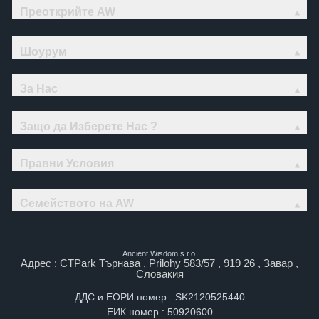
Преоткрийте AW
Шоурум
За Нас
Защо да Изберете Нас ?
Правни Условия
Семейството на AW
Ancient Wisdom s.r.o.
Адрес : CTPark Търнава , Prilohy 583/57 , 919 26 , Завар ,
Словакия
ДДС и ЕОРИ номер : SK2120525440
ЕИК номер : 50920600