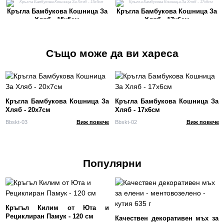
Кръгла Бамбукова Кошница За
Кръгла Бамбукова Кошница За
Хляб - 15x5см
Хляб - 17x6см
Също може да ви хареса
Кръгла Бамбукова Кошница За
Кръгла Бамбукова Кошница За
Хляб - 20x7см
Хляб - 17x6см
Bbskt-03
Виж повече
Bbskt-02
Виж повече
Популярни
Кръгъл Килим от Юта и
Рециклиран Памук - 120 см
Качествен декоративен мъх за