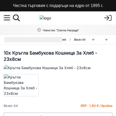
Честна търговия с подаръци на едро от 1995 г.
Членство "Златна Награда"
Кръгли Бамбукови Кошници За Хляб
Bbskt-04
10x
Кръгла Бамбукова Кошница За Хляб -
23x8см
Bbskt-04
RRP : 1,80 € / бройка