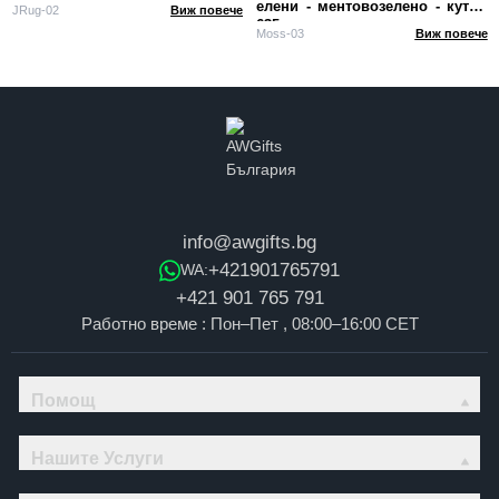
елени - ментовозелено - кутия
JRug-02
Виж повече
635 г
Moss-03
Виж повече
info@awgifts.bg
+421901765791
WA:
+421 901 765 791
Работно време : Пон–Пет , 08:00–16:00 CET
Помощ
Нашите Услуги