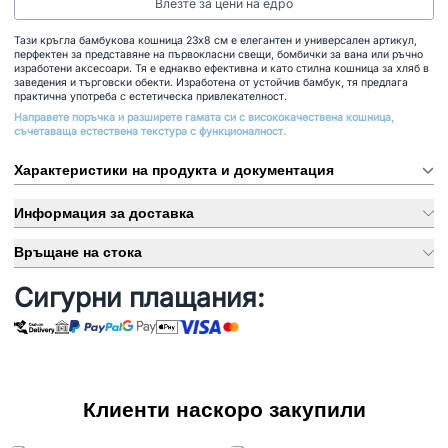
Влезте за цени на едро
Тази кръгла бамбукова кошница 23x8 см е елегантен и универсален артикул,
перфектен за представяне на първокласни свещи, бомбички за вана или ръчно
изработени аксесоари. Тя е еднакво ефективна и като стилна кошница за хляб в
заведения и търговски обекти. Изработена от устойчив бамбук, тя предлага
практична употреба с естетическа привлекателност.
Направете поръчка и разширете гамата си с висококачествена кошница,
съчетаваща естествена текстура с функционалност.
Характеристики на продукта и документация
Информация за доставка
Връщане на стока
Сигурни плащания:
Клиенти наскоро закупили