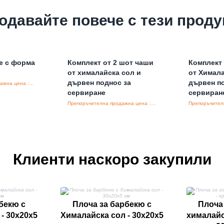
одавайте повече с тези проду
не с форма
Комплект от 2 шот чаши
Комплект 
от хималайска сол и
от Химала
дървен поднос за
дървен п
Препоръчителна продажна цена : €18.50/бройка
сервиране
сервиран
Препоръчителна продажна цена : €22.00/бройка
Клиенти наскоро закупили
бекю с
Плоча за барбекю с
Плоча 
- 30x20x5
Хималайска сол - 30x20x5
хималайск