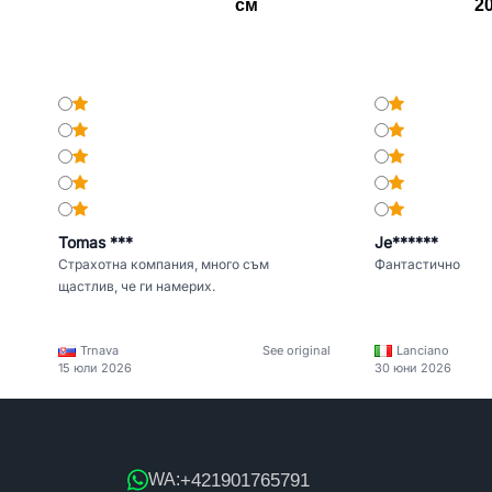
см
2
Tomas ***
Je******
Страхотна компания, много съм
Фантастично
щастлив, че ги намерих.
Trnava
See original
Lanciano
15 юли 2026
30 юни 2026
+421901765791
WA: