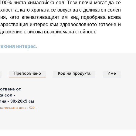
100% чиста хималайска сол. Тези плочи могат да се
хността, като храната се овкусява с деликатен солен
тия, като впечатляващият им вид подобрява всяка
 нарастващия интерес към здравословното готвене и
едложение с висока възприемана стойност.
техния интерес.
Препоръчано
Код на продукта
Име
е за цени на едро
готвене от
а сол -
на - 30x20x5 см
Препоръчителна продажна цена : €29.95/бройка