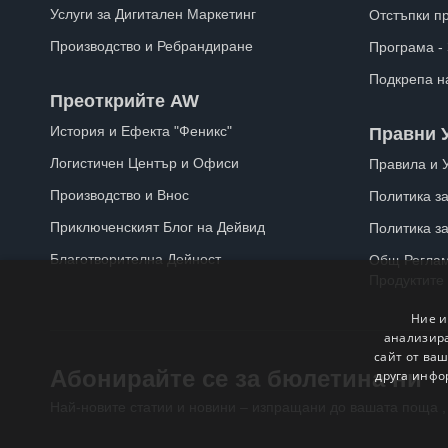
Услуги за Дигитален Маркетинг
Отстъпки п
Производство и Ребрандиране
Програма -
Подкрепа н
Преоткрийте AW
История и Ефекта "Феникс"
Правни 
Логистичен Център и Офиси
Правила и 
Производство и Внос
Политика за
Приключенският Блог на Дейвид
Политика з
Благотворителна Дейност
Общ Реглам
Продуктите
Ние и
анализира
сайт от ваш
Абонирайте се за бюлетина ни
друга инфо
Най-новите статии и новини – изпращани до вашата поща ,