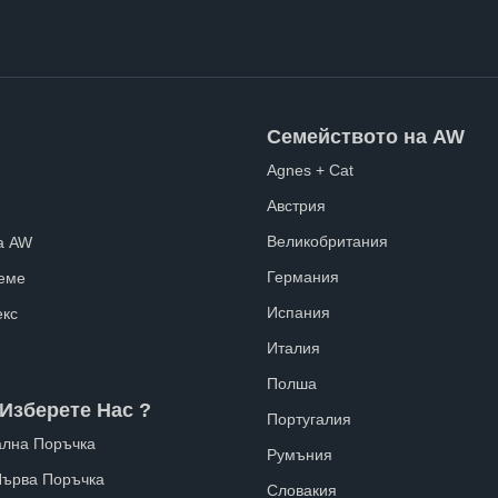
Семейството на AW
Agnes + Cat
Австрия
Великобритания
а AW
Германия
еме
Испания
екс
Италия
Полша
Изберете Нас ?
Португалия
лна Поръчка
Румъния
Първа Поръчка
Словакия