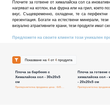
Плочите за готвене от хималайска сол са иноватив
нагряват на котлон, във фурна или на грил, което п
вкус. Същевременно, охладени, те са перфектни 
презентация. Богати на естествени минерали, тези
визуално атрактивните храни, тези продукти имат с
Предложете на своите клиенти този уникален про
Показване на
4
от
4
продукта
Влезте за цени на едро
Влезте за цени н
Плоча за барбекю с
Плоча за готвене 
Хималайска сол - 30x20x5
хималайска сол - 
см
- 20x20x5 см
Препоръчителна продажна цена : €45.00/бройка