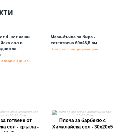
кти
от 4 шот чаши
Маса-бъчва за бира -
йска сол и
естествена 60x48,5 см
однос за
Препоръчителна продажна цена : €150.00/бройка
е
Препоръчителна продажна цена : €29.50/бройка
за готвене от
Плоча за барбекю с
а сол - кръгла -
Хималайска сол - 30x20x5
хи