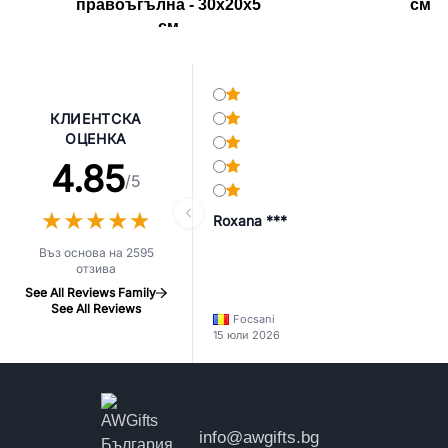
правоъгълна - 30x20x5
см
см
КЛИЕНТСКА
ОЦЕНКА
4.85
/5
★
★
★
★
★
★
★
★
★
★
Roxana ***
Въз основа на 2595
отзива
See All Reviews Family
See All Reviews
Focsani
15 юли 2026
info@awgifts.bg