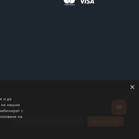
×
е и да
о на нашия
комбинират с
ползване на
Абонирай се
Email address