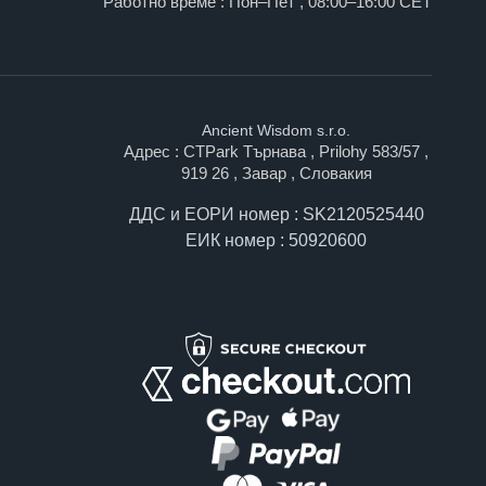
Работно време : Пон–Пет , 08:00–16:00 CET
Ancient Wisdom s.r.o.
Адрес : CTPark Търнава , Prilohy 583/57 ,
919 26 , Завар , Словакия
ДДС и ЕОРИ номер : SK2120525440
ЕИК номер : 50920600