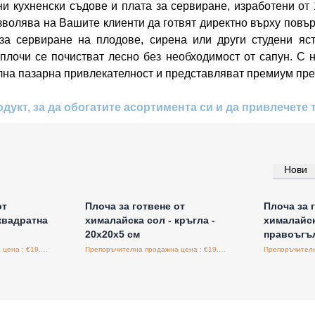
ни кухненски съдове и плата за сервиране, изработени от 
озволява на Вашите клиенти да готвят директно върху повър
за сервиране на плодове, сирена или други студени яс
 плочи се почистват лесно без необходимост от сапун. С
илна пазарна привлекателност и представляват премиум пр
дукт, за да обогатите асортимента си и да привлечете 
Нови
а едро
Влезте за цени на едро
Влезт
от
Плоча за готвене от
Плоча за 
квадратна
хималайска сол - кръгла -
хималайск
20x20x5 см
правоъгъл
Препоръчителна продажна цена : €19.95/бройка
Препоръчителна продажна цена : €19.95/бройка