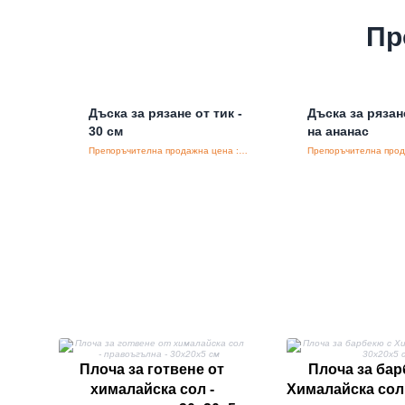
Пр
Дъска за рязане от тик -
Дъска за ряза
30 см
на ананас
Препоръчителна продажна цена : €22.00/бройка
Плоча за готвене от
Плоча за бар
хималайска сол -
Хималайска сол 