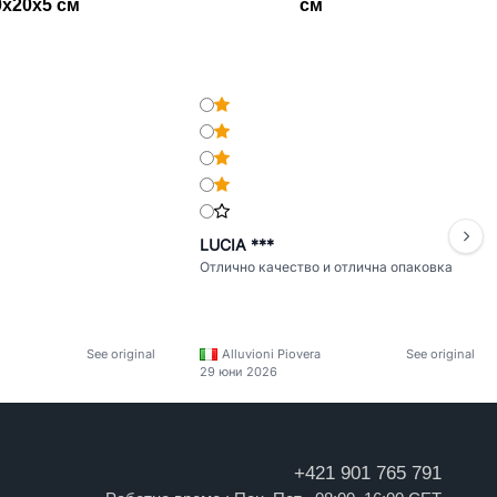
0x20x5 см
см
LUCIA ***
Отлично качество и отлична опаковка
See original
Alluvioni Piovera
See original
29 юни 2026
+421 901 765 791