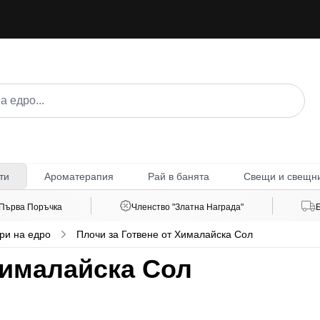
Ароматерапия
Рай в банята
Свещи и свещн
ти
 Първа Поръчка
Членство "Златна Награда"
ри на едро
Плочи за Готвене от Хималайска Сол
Хималайска Сол