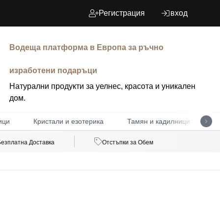
Регистрация
вход
Водеща платформа в Европа за ръчно
изработени подаръци
Натурални продукти за уелнес, красота и уникален
дом.
ици
Кристали и езотерика
Тамян и кадилници
Д
Безплатна Доставка
Отстъпки за Обем