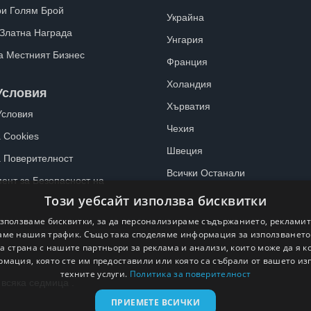
ри Голям Брой
Украйна
 Златна Награда
Унгария
а Местният Бизнес
Франция
Холандия
Условия
Хърватия
Условия
Чехия
 Cookies
Швеция
а Поверителност
Всички Останали
ент за Безопасност на
Този уебсайт използва бисквитки
зползваме бисквитки, за да персонализираме съдържанието, рекламит
ме нашия трафик. Също така споделяме информация за използванет
а страна с нашите партньори за реклама и анализи, които може да я 
рмация, която сте им предоставили или която са събрали от вашето из
техните услуги.
Политика за поверителност
 всяка седмица .
ПРИЕМЕТЕ ВСИЧКИ