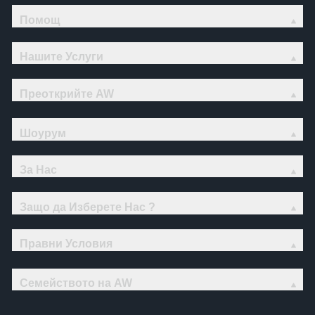
Помощ
Нашите Услуги
Преоткрийте AW
Шоурум
За Нас
Защо да Изберете Нас ?
Правни Условия
Семейството на AW