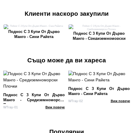
Клиенти наскоро закупили
Поднос С 3 Купи От Дърво
Поднос С 3 Купи От Дърво
Манго - Сини Райета
Манго - Средиземноморски
Плочки
Също може да ви хареса
Поднос С 3 Купи От Дърво
Манго - Сини Райета
Поднос С 3 Купи От Дърво
Манго - Средиземноморски
WTray-02
Виж повече
Плочки
WTray-01
Виж повече
Популярни