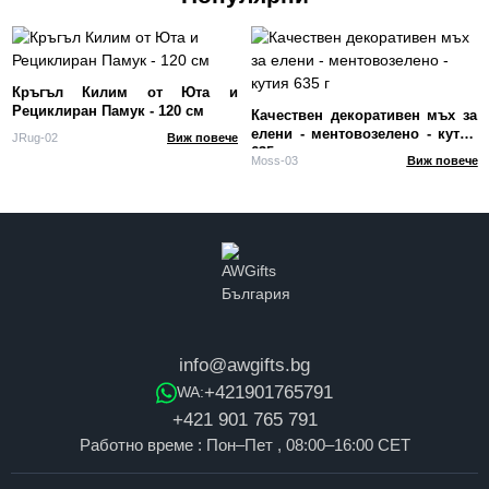
Кръгъл Килим от Юта и
Рециклиран Памук - 120 см
Качествен декоративен мъх за
елени - ментовозелено - кутия
JRug-02
Виж повече
635 г
Moss-03
Виж повече
info@awgifts.bg
+421901765791
WA:
+421 901 765 791
Работно време : Пон–Пет , 08:00–16:00 CET