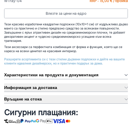
WTray-04
RRP : 15,00 € / бройка
Влезте за цени на едро
Тези красиво изработени квадратни подложки (10x10x1 см) от издръжливо дърво
манго са практично и стилно предпазно средство за всякакви повърхности.
Завършени с ярък атрактивен дизайн на средиземноморски плочки, те добавят
декоративен акцент и чудесно средиземноморско усещане към всяка
трапезария.
Тези аксесоари са перфектната комбинация от форма и функция, която ще се
хареса на всеки ценител на красивия интериор.
Разширете асортимента си с тези стилни дървени подложки и дайте на вашите
клиенти идеалния дизайнерски, но и практичен подарък за дома.
Характеристики на продукта и документация
Информация за доставка
Връщане на стока
Сигурни плащания: