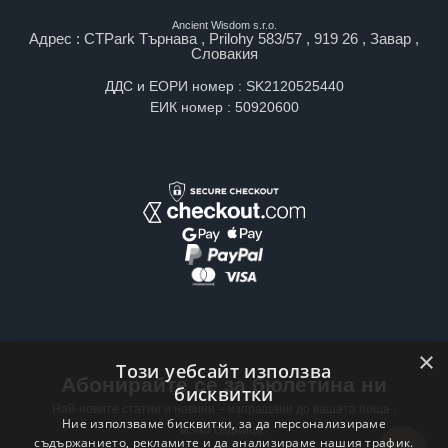
Ancient Wisdom s.r.o.
Адрес : CTPark Търнава , Prilohy 583/57 , 919 26 , Завар ,
Словакия
ДДС и ЕОРИ номер : SK2120525440
ЕИК номер : 50920600
×
Този уебсайт използва
Абонирайте се за бюлетина ни
бисквитки
Най-новите статии и новини – изпращани до вашата поща ,
Ние използваме бисквитки, за да персонализираме
всяка седмица .
съдържанието, рекламите и да анализираме нашия трафик.