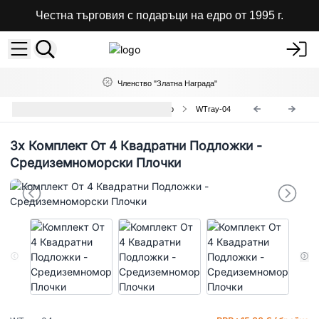
Честна търговия с подаръци на едро от 1995 г.
Членство "Златна Награда"
Купи и Подноси от Мангово Дърво
WTray-04
3x
Комплект От 4 Квадратни Подложки -
Средиземноморски Плочки