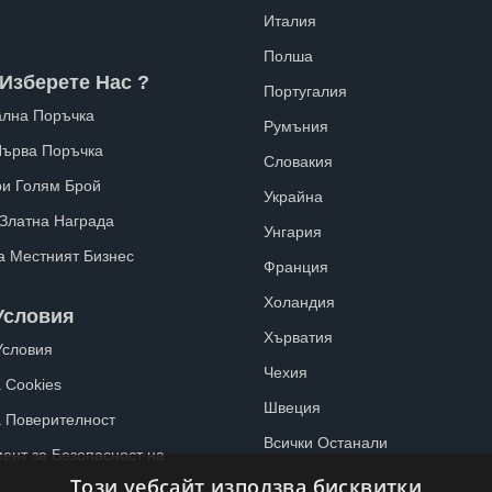
Италия
Полша
Изберете Нас ?
Португалия
лна Поръчка
Румъния
Първа Поръчка
Словакия
ри Голям Брой
Украйна
 Златна Награда
Унгария
а Местният Бизнес
Франция
Холандия
Условия
Хърватия
Условия
Чехия
 Cookies
Швеция
а Поверителност
Всички Останали
ент за Безопасност на
Този уебсайт използва бисквитки