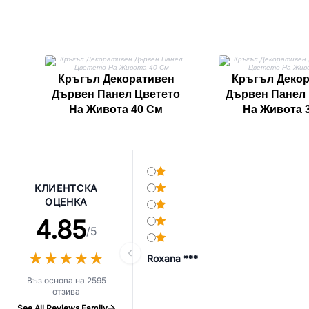
Кръгъл Декоративен
Кръгъл Деко
Дървен Панел Цветето
Дървен Панел 
На Живота 40 См
На Живота 
КЛИЕНТСКА
ОЦЕНКА
4.85
/5
★
★
★
★
★
★
★
★
★
★
Roxana ***
Въз основа на 2595
отзива
See All Reviews Family