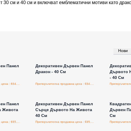
т 30 см и 40 см и включват емблематични мотиви като драко
Нови
а едро
Влезте за цени на едро
Влезт
ен Панел
Декоративен Дървен Панел
Декорати
Дракон - 40 См
Дървото 
- 40 См
Препоръчителна продажна цена : €64.00/бройка
Препоръчителна продажна цена : €64.00/бройка
а едро
Влезте за цени на едро
Влезт
ен Панел
Декоративен Дървен Панел
Квадрате
а Живота
Сърце Дървото На Живота
Дървен Па
40 См
См
Препоръчителна продажна цена : €65.00/бройка
Препоръчителна продажна цена : €85.00/бройка
а едро
Влезте за цени на едро
Влезт