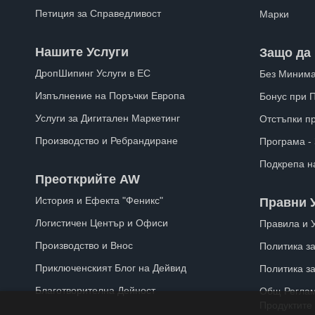
Петиция за Справедливост
Марки
Нашите Услуги
Защо да 
ДропШипинг Услуги в ЕС
Без Минима
Изпълнение на Поръчки Европа
Бонус при 
Услуги за Дигитален Маркетинг
Отстъпки п
Производство и Ребрандиране
Програма -
Подкрепа н
Преоткрийте AW
История и Ефекта "Феникс"
Правни 
Логистичен Център и Офиси
Правила и 
Производство и Внос
Политика за
Приключенският Блог на Дейвид
Политика з
Благотворителна Дейност
Общ Реглам
Продуктите