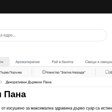
Ароматерапия
Рай в банята
Свещи и свещн
ти
 Първа Поръчка
Членство "Златна Награда"
Декоративни Дървени Пана
 Пана
 от изсушено за максимална здравина дърво суар са истин