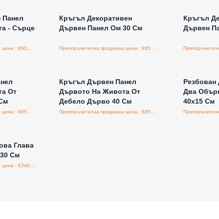
 Панел
Кръгъл Декоративен
Кръгъл Д
а - Сърце
Дървен Панел Ом 30 См
Дървен Па
Препоръчителна продажна цена : €93.60/бройка
Препоръчителна продажна цена : €65.00/бройка
а едро
Влезте за цени на едро
Влезт
анел
Кръгъл Дървен Панел
Резбован 
та От
Дървото На Живота От
Два Обърн
См
Дебело Дърво 40 См
40x15 См
Препоръчителна продажна цена : €65.00/бройка
Препоръчителна продажна цена : €85.00/бройка
а едро
ова Глава
 30 См
Препоръчителна продажна цена : €340.00/бройка