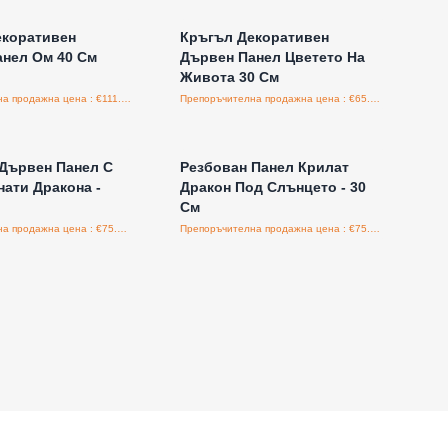
екоративен
Кръгъл Декоративен
нел Ом 40 См
Дървен Панел Цветето На
Живота 30 См
Препоръчителна продажна цена : €111.30/бройка
Препоръчителна продажна цена : €65.00/бройка
е за цени на едро
Влезте за цени на едро
Дървен Панел С
Резбован Панел Крилaт
ати Дракона -
Дракон Под Слънцето - 30
См
Препоръчителна продажна цена : €75.00/бройка
Препоръчителна продажна цена : €75.00/бройка