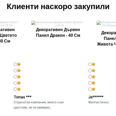
Клиенти наскоро закупили
ративен
Декоративен Дървен
Декора
Цветето
Панел Дракон - 40 См
Панел
30 См
Живота 
Tomas ***
Je******
Страхотна компания, много съм
Фантастично
щастлив, че ги намерих.