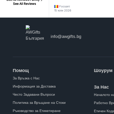
See All Reviews
Focsani
15 юли 2026
info@awgifts.bg
Помощ
Шоурум
За Връзка с Нас
Информация за Доставка
За Нас
Често Задавани Въпроси
Началото н
Политика за Връщане на Стоки
Работно Вр
Ръководство за Етикетиране
Етичен Код