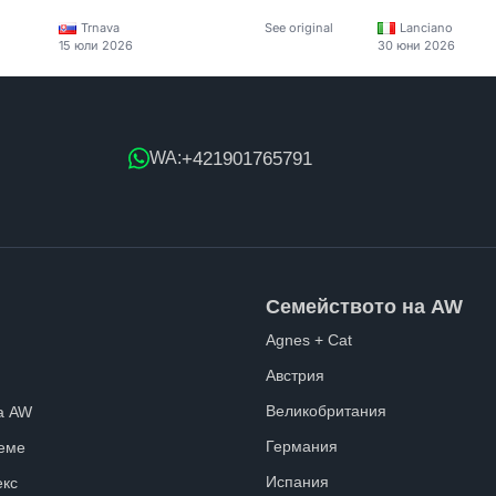
Trnava
See original
Lanciano
15 юли 2026
30 юни 2026
+421901765791
WA:
Семейството на AW
Agnes + Cat
Австрия
Великобритания
а AW
Германия
еме
Испания
екс