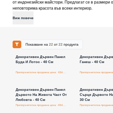
от индонезийски майстори. Предлагат се в размери о
неповторима красота във всеки интериор.
Виж повече
Показване на
22
от
22
продукта
Влезте за цени на едро
Влезте за цени н
Декоративен Дървен Панел
Декоративен Дърв
Буда И Лотос - 40 См
Ганеш - 40 См
Препоръчителна продажна цена : €64.00/бройка
Влезте за цени на едро
Влезте за цени н
Декоративен Дървен Панел
Декоративен Дърв
Дървото На Живота Част От
Сърце Дървото Н
Любовта - 40 См
30 См
Препоръчителна продажна цена : €64.00/бройка
Влезте за цени на едро
Влезте за цени н