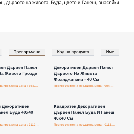
н, дървото на живота, Буда, цвете и Ганеш, внасяйки
Препоръчано
Код на продукта
Име
е за цени на едро
Влезте за цени на едро
вен Дървен Панел
Декоративен Дървен Панел
На Живота Грозде
Дървото На Живота
Франджипани - 40 См
Препоръчителна продажна цена : €64.00/бройка
Препоръчителна продажна цена : €64.00/бройка
е за цени на едро
Влезте за цени на едро
н Декоративен
Квадратен Декоративен
нел Буда 40x40
Дървен Панел Буда И Ганеш
40x40 См
Препоръчителна продажна цена : €112.50/бройка
Препоръчителна продажна цена : €112.50/бройка
е за цени на едро
Влезте за цени на едро