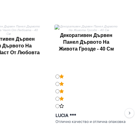
Декоративен Дървен
тивен Дървен
Панел Дървото На
 Дървото На
Живота Грозде - 40 См
Част От Любовта
- 40 См
LUCIA ***
Отлично качество и отлична опаковка