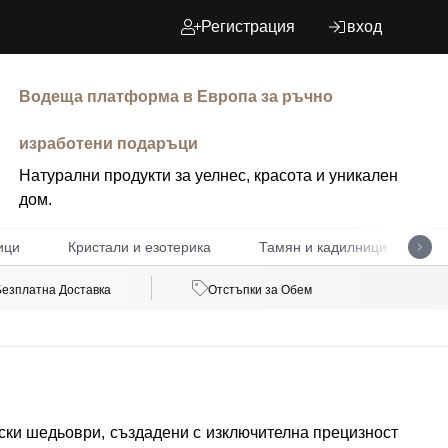
Регистрация
вход
Водеща платформа в Европа за ръчно
изработени подаръци
Натурални продукти за уелнес, красота и уникален
дом.
ици
Кристали и езотерика
Тамян и кадилници
Д
Безплатна Доставка
Отстъпки за Обем
ски шедьоври, създадени с изключителна прецизност