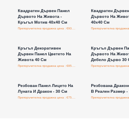
Квадратен Дървен Панел
Квадратен Дървен
Дървото На Живота -
Дървото На Живот
Кръгъл Мотив 40x40 См
40x40 См
Препоръчителна продажна цена : €93.60/бройка
Влезте за цени на едро
Влезте за цени н
Кръгъл Декоративен
Кръгъл Дървен П
Дървен Панел Цветето На
Дървото На Живо
Живота 40 См
Дебело Дърво 30 
Препоръчителна продажна цена : €85.00/бройка
Влезте за цени на едро
Влезте за цени н
Резбован Панел Лицето На
Резбована Дракон
Луната И Дракон - 30 См
В Реален Размер -
Препоръчителна продажна цена : €75.00/бройка