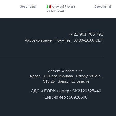
See original
Alluvioni Piovera
See original
29 юни 2026
+421 901 765 791
Работно време : Пон–Пет , 08:00–16:00 CET
Ancient Wisdom s.r.o.
Адрес : CTPark Търнава , Prilohy 583/57 ,
919 26 , Завар , Словакия
ДДС и ЕОРИ номер : SK2120525440
ЕИК номер : 50920600