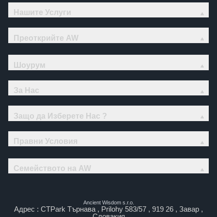
Нашите Услуги
Преоткрийте AW
Шоурум
За Нас
Защо да Изберете Нас ?
Правни Условия
Семейството на AW
Ancient Wisdom s.r.o.
Адрес : CTPark Търнава , Prilohy 583/57 , 919 26 , Завар ,
Словакия