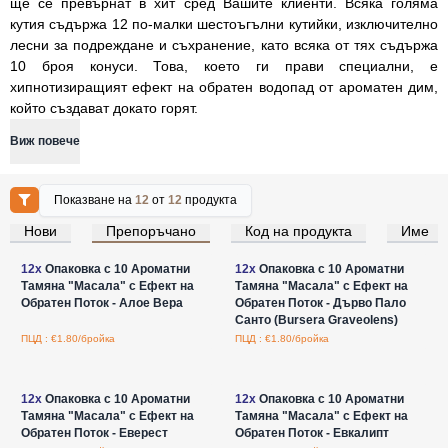
ще се превърнат в хит сред Вашите клиенти. Всяка голяма
кутия съдържа 12 по-малки шестоъгълни кутийки, изключително
лесни за подреждане и съхранение, като всяка от тях съдържа
10 броя конуси. Това, което ги прави специални, е
хипнотизиращият ефект на обратен водопад от ароматен дим,
който създават докато горят.
Виж повече
Показване на
12
от
12
продукта
Нови
Препоръчано
Код на продукта
Име
Влезте за цени на едро
Влезте за цени на едро
12x
Опаковка с 10 Ароматни
12x
Опаковка с 10 Ароматни
Тамяна "Масала" с Ефект на
Тамяна "Масала" с Ефект на
Обратен Поток - Алое Вера
Обратен Поток - Дърво Пало
Санто (Bursera Graveolens)
ПЦД : €1.80/бройка
ПЦД : €1.80/бройка
Влезте за цени на едро
Влезте за цени на едро
12x
Опаковка с 10 Ароматни
12x
Опаковка с 10 Ароматни
Тамяна "Масала" с Ефект на
Тамяна "Масала" с Ефект на
Обратен Поток - Еверест
Обратен Поток - Евкалипт