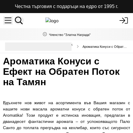
Честна търговия с подаръци на едро от 1995 г.
Членство "Златна Награда"
Конуси с Ефект на Обратен Поток
Ароматика Конуси с Обратен Поток
на Едро
Ароматика Конуси с
Ефект на Обратен Поток
на Тамян
Вдъхнете нов живот на асортимента във Вашия магазин с
нашите нови масала ароматни конуси с обратен поток от
Aromatika! Този продукт е истинска иновация, предлаган в
дванадесет фантастични аромата – от успокояващото Пало
Санто до топлата прегръдка на кехлибар, които със сигурност