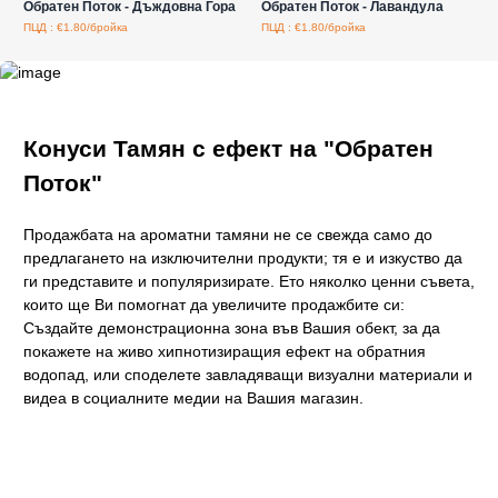
Обратен Поток - Дъждовна Гора
Обратен Поток - Лавандула
ПЦД : €1.80/бройка
ПЦД : €1.80/бройка
Конуси Тамян с ефект на "Обратен
Поток"
Продажбата на ароматни тамяни не се свежда само до
предлагането на изключителни продукти; тя е и изкуство да
ги представите и популяризирате. Ето няколко ценни съвета,
които ще Ви помогнат да увеличите продажбите си:
Създайте демонстрационна зона във Вашия обект, за да
покажете на живо хипнотизиращия ефект на обратния
водопад, или споделете завладяващи визуални материали и
видеа в социалните медии на Вашия магазин.