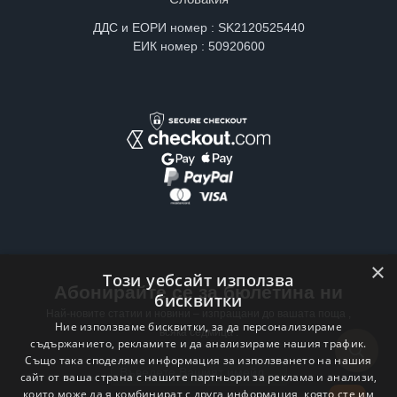
ДДС и ЕОРИ номер : SK2120525440
ЕИК номер : 50920600
×
Този уебсайт използва
Абонирайте се за бюлетина ни
бисквитки
Най-новите статии и новини – изпращани до вашата поща ,
Ние използваме бисквитки, за да персонализираме
всяка седмица .
съдържанието, рекламите и да анализираме нашия трафик.
Също така споделяме информация за използването на нашия
Email address
сайт от ваша страна с нашите партньори за реклама и анализи,
които може да я комбинират с друга информация, която сте им