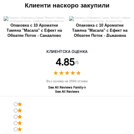
Клиенти наскоро закупили
Опаковка с 10 Ароматни
Опаковка с 10 Ароматни
Тамяна "Масала" с Ефект на
Тамяна "Масала" с Ефект на
Обратен Поток - Сандалово
Обратен Поток - Дъждовна
Дърво и Ванилия
Гора
КЛИЕНТСКА ОЦЕНКА
4.85
/5
★
★
★
★
★
★
★
★
★
★
Въз основа на 2595 отзива
See All Reviews Family
See All Reviews