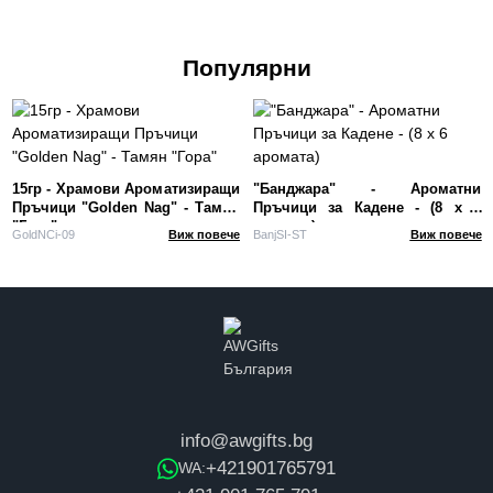
Популярни
15гр - Храмови Ароматизиращи
"Банджара" - Ароматни
Пръчици "Golden Nag" - Тамян
Пръчици за Кадене - (8 x 6
"Гора"
аромата)
GoldNCi-09
Виж повече
BanjSI-ST
Виж повече
info@awgifts.bg
+421901765791
WA: