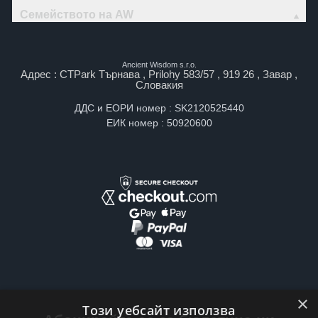
Семейството на AW
Ancient Wisdom s.r.o.
Адрес : CTPark Търнава , Prilohy 583/57 , 919 26 , Завар ,
Словакия
ДДС и ЕОРИ номер : SK2120525440
ЕИК номер : 50920600
×
Този уебсайт използва