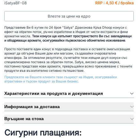
iSatyaBF-08
RRP : 4,50 € / бройка
Влезте за цени на едро
Представяме Ви 6 кутии по 24 броя "Satya" Драконова Кръв Dhoop конуси с
ефект на обратен поток, ръчно изработени в Индия от чисти екстракти и фини
ароматни масла.
Тези конуси ще изпълнят пространството Ви със завладяващи
и ободряващи аромати, осигурявайки първокласно обонятелно изживяване
.
Просто поставете един конус в подходяща поставка и оставете омагьосващия
аромат да обгърне Вашия дом или магазин, създавайки очарователна
атмосфера. За оптимални резултати, съчетайте тези изящни дхуп конуси със
специализирана поставка за обратен поток. Satya, високо ценена марка,
постоянно представя нови аромати, превръщайки всяко преживяване с техните
продукти във възхитително сетивно пътешествие.
Предложете на Вашите клиенти тази същност на Индия, осигурявайки
атрактивен и търсен продукт за Вашия бизнес.
Характеристики на продукта и документация
Информация за доставка
Връщане на стока
Сигурни плащания: