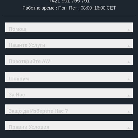
+421 901 765 791
Работно време : Пон–Пет , 08:00–16:00 CET
Помощ
Нашите Услуги
Преоткрийте AW
Шоурум
За Нас
Защо да Изберете Нас ?
Правни Условия