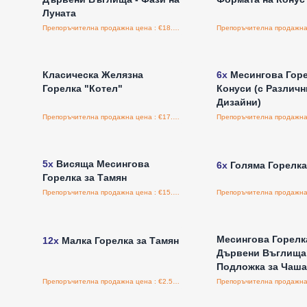
Луната
Препоръчителна продажна цена : €18.80/бройка
Влезте за цени на едро
Влезте за цени н
Класическа Желязна
6x
Месингова Горе
Горелка "Котел"
Конуси (с Различн
Дизайни)
Препоръчителна продажна цена : €17.40/бройка
Влезте за цени на едро
Влезте за цени н
5x
Висяща Месингова
6x
Голяма Горелка
Горелка за Тамян
Препоръчителна продажна цена : €15.60/бройка
Влезте за цени на едро
Влезте за цени н
Месингова Горелк
12x
Малка Горелка за Тамян
Дървени Въглища
Подложка за Чаша
Препоръчителна продажна цена : €2.54/бройка
Влезте за цени на едро
Влезте за цени н