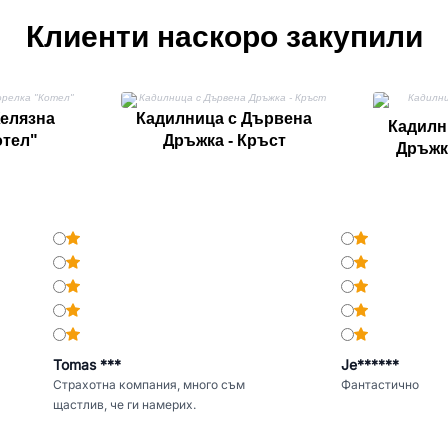
Клиенти наскоро закупили
елязна
Кадилница с Дървена
Кадилн
отел"
Дръжка - Кръст
Дръжк
Tomas ***
Je******
Страхотна компания, много съм
Фантастично
щастлив, че ги намерих.