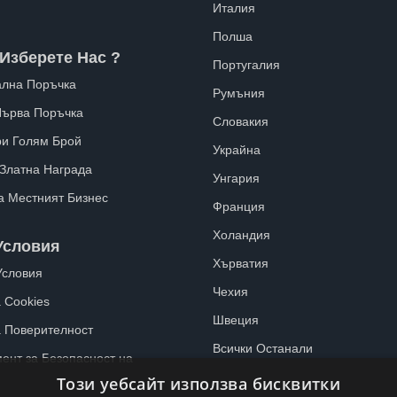
Италия
Полша
Изберете Нас ?
Португалия
лна Поръчка
Румъния
Първа Поръчка
Словакия
ри Голям Брой
Украйна
 Златна Награда
Унгария
а Местният Бизнес
Франция
Холандия
Условия
Хърватия
Условия
Чехия
 Cookies
Швеция
а Поверителност
Всички Останали
ент за Безопасност на
Този уебсайт използва бисквитки