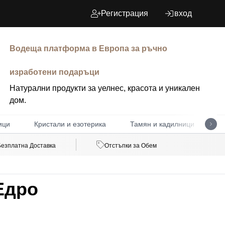
Регистрация
вход
Водеща платформа в Европа за ръчно
изработени подаръци
Натурални продукти за уелнес, красота и уникален
дом.
ици
Кристали и езотерика
Тамян и кадилници
Д
Безплатна Доставка
Отстъпки за Обем
Едро