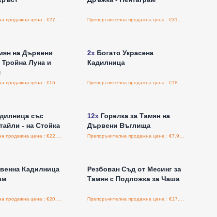
Препоръчителна продажна цена : €27.50/бройка
Препоръчителна продажна цена : €31.20/бройка
е за цени на едро
Влезте за цени на едро
мян на Дървени
2x
Богато Украсена
 Тройна Луна и
Кадилница
м
Препоръчителна продажна цена : €16.30/бройка
Препоръчителна продажна цена : €18.20/бройка
е за цени на едро
Влезте за цени на едро
адилница със
12x
Горелка за Тамян на
тайли - на Стойка
Дървени Въглища
Препоръчителна продажна цена : €22.80/бройка
Препоръчителна продажна цена : €7.95/бройка
е за цени на едро
Влезте за цени на едро
венна Кадилница
Резбован Съд от Месинг за
ам
Тамян с Подложка за Чаша
Препоръчителна продажна цена : €20.80/бройка
Препоръчителна продажна цена : €17.00/бройка