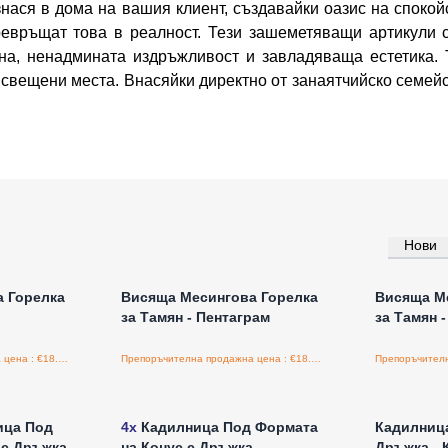
нася в дома на вашия клиент, създавайки оазис на спокой
ревръщат това в реалност. Тези зашеметяващи артикули 
на, ненадмината издръжливост и завладяваща естетика.
и свещени места. Внасяйки директно от занаятчийско семей
Нови
а едро
Влезте за цени на едро
Влезт
 Горелка
Висяща Месингова Горелка
Висяща М
за Тамян - Пентаграм
за Тамян 
Препоръчителна продажна цена : €18.80/бройка
Препоръчителна продажна цена : €18.80/бройка
а едро
Влезте за цени на едро
Влезт
ица Под
4x
Кадилница Под Формата
Кадилниц
 с Дръжка
на Конус с Дръжка
Дръжка - 