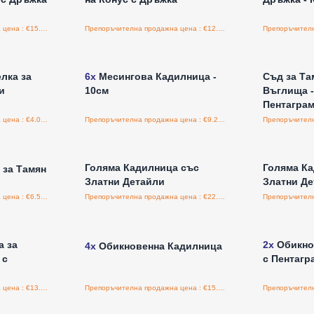
Препоръчителна продажна цена : €15.60/бройка
Препоръчителна продажна цена : €12.50/бройка
а едро
Влезте за цени на едро
Влезт
лка за
6x
Месингова Кадилница -
Съд за Та
и
10см
Въглища -
Пентагра
Препоръчителна продажна цена : €4.00/бройка
Препоръчителна продажна цена : €9.25/бройка
а едро
Влезте за цени на едро
Влезт
Голяма Кадилница със
Голяма К
 за Тамян
Златни Детайли
Златни Де
Препоръчителна продажна цена : €6.50/бройка
Препоръчителна продажна цена : €22.80/бройка
а едро
Влезте за цени на едро
Влезт
а за
2x
Обикно
4x
Обикновенна Кадилница
 с
с Пентагр
Препоръчителна продажна цена : €13.80/бройка
Препоръчителна продажна цена : €15.12/бройка
а едро