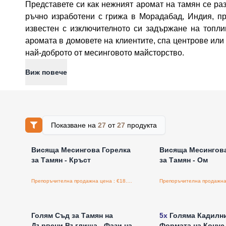
Представете си как нежният аромат на тамян се раз
ръчно изработени с грижа в Морадабад, Индия, п
известен с изключителното си задържане на топли
аромата в домовете на клиентите, спа центрове ил
най-доброто от месинговото майсторство.
Виж повече
Показване на
27
от
27
продукта
Влезте за цени на едро
Влезте за цени н
Висяща Месингова Горелка
Висяща Месингова
за Тамян - Кръст
за Тамян - Ом
Препоръчителна продажна цена : €18.80/бройка
Влезте за цени на едро
Влезте за цени н
Голям Съд за Тамян на
5x
Голяма Кадилн
Дървени Въглища - Фази на
Формата на Конус