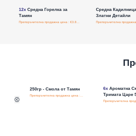
12x
Средна Горелка за
Средна Кадилница
Тамян
Златни Детайли
Препоръчителна продажна цена : €3.83/бройка
Пр
6x
Ароматна С
250гр - Смола от Тамян
Тримата Царе 5
Препоръчителна продажна цена : €15.70/бройка