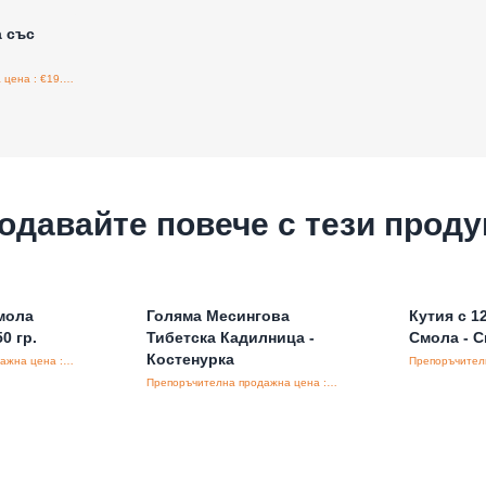
 със
Препоръчителна продажна цена : €19.80/бройка
одавайте повече с тези проду
мола
Голяма Месингова
Кутия с 1
0 гр.
Тибетска Кадилница -
Смола - 
Костенурка
Препоръчителна продажна цена : €4.00/бройка
Препоръчителна продажна цена : €54.00/бройка