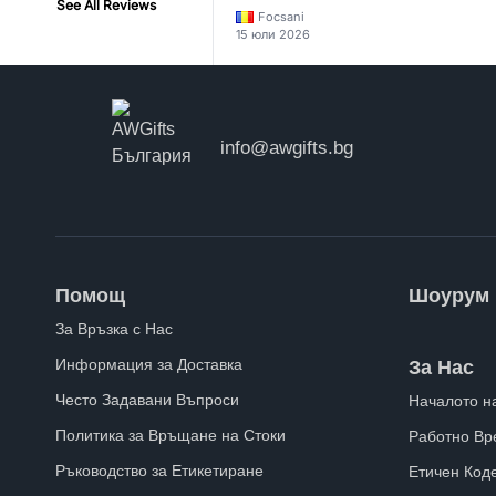
See All Reviews
Focsani
15 юли 2026
info@awgifts.bg
Помощ
Шоурум
За Връзка с Нас
Информация за Доставка
За Нас
Често Задавани Въпроси
Началото н
Политика за Връщане на Стоки
Работно Вр
Ръководство за Етикетиране
Етичен Код