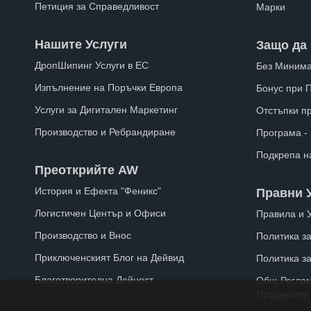
Петиция за Справедливост
Марки
Нашите Услуги
Защо да 
ДропШипинг Услуги в ЕС
Без Минима
Изпълнение на Поръчки Европа
Бонус при 
Услуги за Дигитален Маркетинг
Отстъпки п
Производство и Ребрандиране
Програма -
Подкрепа н
Преоткрийте AW
История и Ефекта "Феникс"
Правни 
Логистичен Център и Офиси
Правила и 
Производство и Внос
Политика за
Приключенският Блог на Дейвид
Политика з
Благотворителна Дейност
Общ Реглам
Продуктите