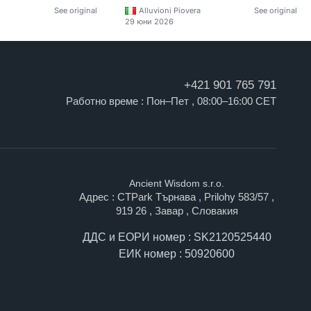
See original
Alluvioni Piovera
See original
29 юни 2026
+421 901 765 791
Работно време : Пон–Пет , 08:00–16:00 CET
Ancient Wisdom s.r.o.
Адрес : CTPark Търнава , Prilohy 583/57 ,
919 26 , Завар , Словакия
ДДС и ЕОРИ номер : SK2120525440
ЕИК номер : 50920600