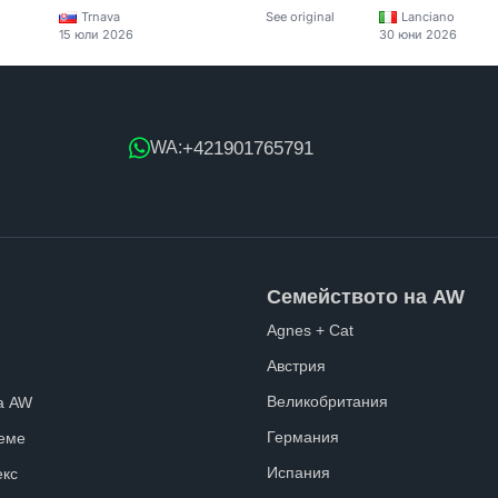
Trnava
See original
Lanciano
15 юли 2026
30 юни 2026
+421901765791
WA:
Семейството на AW
Agnes + Cat
Австрия
Великобритания
а AW
Германия
еме
Испания
екс