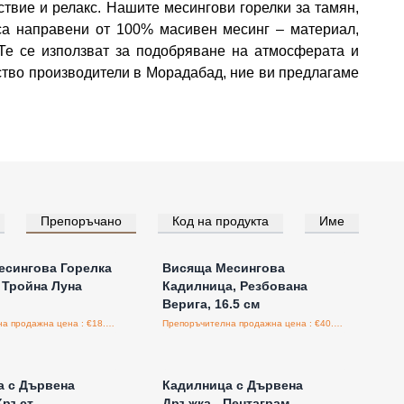
ствие и релакс. Нашите месингови горелки за тамян,
са направени от 100% масивен месинг – материал,
 Те се използват за подобряване на атмосферата и
ство производители в Морадабад, ние ви предлагаме
Препоръчано
Код на продукта
Име
е за цени на едро
Влезте за цени на едро
есингова Горелка
Висяща Месингова
- Тройна Луна
Кадилница, Резбована
Верига, 16.5 см
Препоръчителна продажна цена : €18.80/бройка
Препоръчителна продажна цена : €40.50/бройка
е за цени на едро
Влезте за цени на едро
а с Дървена
Кадилница с Дървена
Кръст
Дръжка - Пентаграм