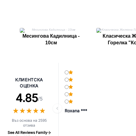
Месингова Кадилница -
Класическа Ж
10см
Горелка "К
КЛИЕНТСКА
ОЦЕНКА
4.85
/5
★
★
★
★
★
★
★
★
★
★
Roxana ***
Въз основа на 2595
отзива
See All Reviews Family