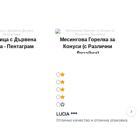
Р
з
ица с Дървена
Месингова Горелка за
а - Пентаграм
Конуси (с Различни
Дизайни)
LUCIA ***
Отлично качество и отлична опаковка