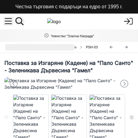
Честна търговия с подаръци на едро от 1995 г.
Членство "Златна Награда"
Поставки за Кадене на Пало Санто
PSH-03
Поставка за Изгаряне (Кадене) на "Пало Санто"
- Зеленикава Дървесина "Гамел"