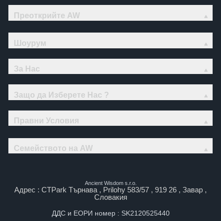
Преоткрийте AW
Шоурум
За Нас
Защо да Изберете Нас ?
Правни Условия
Семейството на AW
Ancient Wisdom s.r.o.
Адрес : CTPark Търнава , Prilohy 583/57 , 919 26 , Завар ,
Словакия
ДДС и ЕОРИ номер : SK2120525440