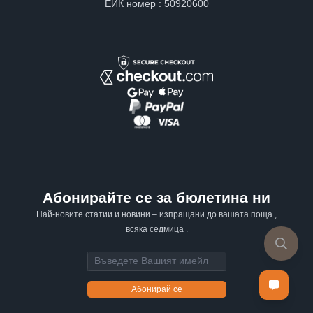
ЕИК номер : 50920600
Абонирайте се за бюлетина ни
Най-новите статии и новини – изпращани до вашата поща ,
всяка седмица .
Email address
Абонирай се