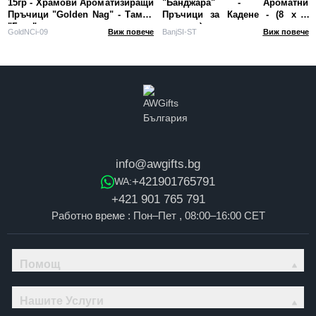
15гр - Храмови Ароматизиращи
"Банджара" - Ароматни
Пръчици "Golden Nag" - Тамян
Пръчици за Кадене - (8 x 6
"Гора"
аромата)
GoldNCi-09
Виж повече
BanjSI-ST
Виж повече
info@awgifts.bg
+421901765791
WA:
+421 901 765 791
Работно време : Пон–Пет , 08:00–16:00 CET
Помощ
Нашите Услуги