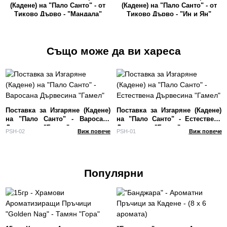
(Кадене) на "Пало Санто" - от
(Кадене) на "Пало Санто" - от
Тиково Дърво - "Мандала"
Тиково Дърво - "Ин и Ян"
Дизайн
Дизайн
Също може да ви хареса
Поставка за Изгаряне (Кадене)
Поставка за Изгаряне (Кадене)
на "Пало Санто" - Варосана
на "Пало Санто" - Естествена
Дървесина "Гамел"
Дървесина "Гамел"
PSH-02
Виж повече
PSH-01
Виж повече
Популярни