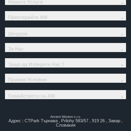
Нашите Услуги
Преоткрийте AW
Шоурум
За Нас
Защо да Изберете Нас ?
Правни Условия
Семейството на AW
Ancient Wisdom s.r.o.
Адрес : CTPark Търнава , Prilohy 583/57 , 919 26 , Завар ,
Словакия