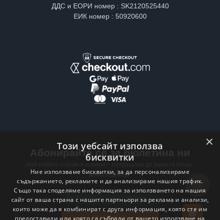
ДДС и ЕОРИ номер : SK2120525440
ЕИК номер : 50920600
×
Този уебсайт използва
Абонирайте се за бюлетина ни
бисквитки
Най-новите статии и новини – изпращани до вашата поща ,
Ние използваме бисквитки, за да персонализираме
всяка седмица .
съдържанието, рекламите и да анализираме нашия трафик.
Също така споделяме информация за използването на нашия
Email address
сайт от ваша страна с нашите партньори за реклама и анализи,
които може да я комбинират с друга информация, която сте им
Абонирай се
предоставили или която са събрали от вашето използване на