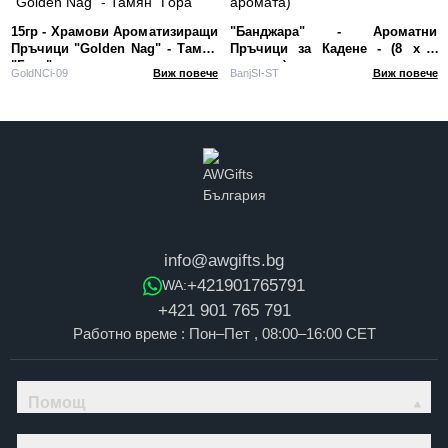
15гр - Храмови Ароматизиращи
"Банджара" - Ароматни
Пръчици "Golden Nag" - Тамян
Пръчици за Кадене - (8 x 6
"Гора"
аромата)
GoldNCi-09
Виж повече
BanjSI-ST
Виж повече
info@awgifts.bg
+421901765791
WA:
+421 901 765 791
Работно време : Пон–Пет , 08:00–16:00 CET
Помощ