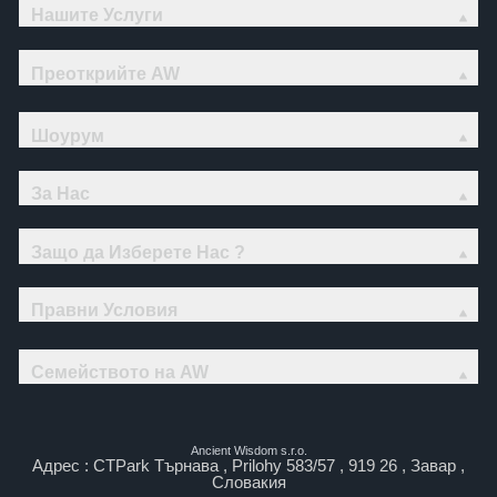
Нашите Услуги
Преоткрийте AW
Шоурум
За Нас
Защо да Изберете Нас ?
Правни Условия
Семейството на AW
Ancient Wisdom s.r.o.
Адрес : CTPark Търнава , Prilohy 583/57 , 919 26 , Завар ,
Словакия