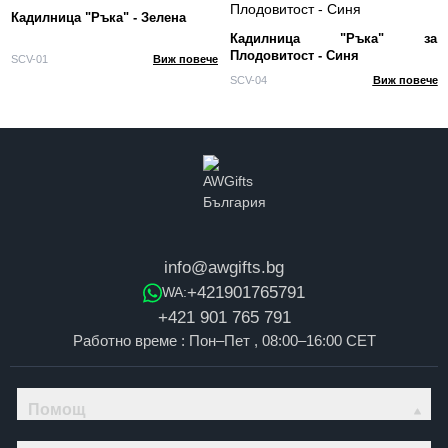
Кадилница "Ръка" - Зелена
Кадилница "Ръка" за
Плодовитост - Синя
SCV-01
Виж повече
SCV-04
Виж повече
info@awgifts.bg
+421901765791
WA:
+421 901 765 791
Работно време : Пон–Пет , 08:00–16:00 CET
Помощ