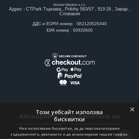
Ancient Wisdom s.r.o.
Адрес : CTPark Търнава , Prilohy 583/57 , 919 26 , Завар ,
Словакия
ДДС и ЕОРИ номер : SK2120525440
ЕИК номер : 50920600
×
Този уебсайт използва
Абонирайте се за бюлетина ни
бисквитки
Най-новите статии и новини – изпращани до вашата поща ,
Ние използваме бисквитки, за да персонализираме
всяка седмица .
съдържанието, рекламите и да анализираме нашия трафик.