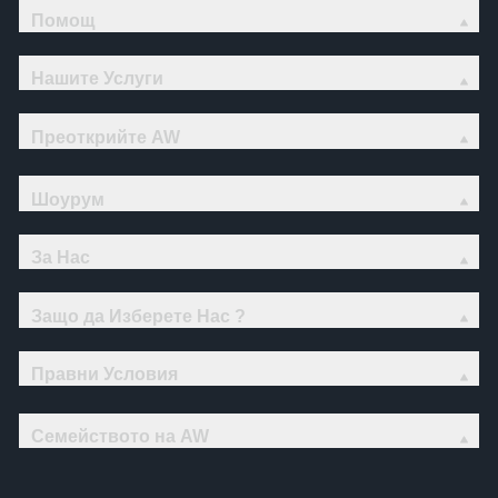
Помощ
Нашите Услуги
Преоткрийте AW
Шоурум
За Нас
Защо да Изберете Нас ?
Правни Условия
Семейството на AW