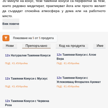
30 минути на конус, тези тамянни конуси са перфектни за тези,
които редовно медитират, практикуват йога или просто желаят
да създадат спокойна атмосфера у дома или на работното
място.
Виж повече
Показване на
5
от
5
продукта
Нови
Препоръчано
Код на продукта
Име
Влезте за цени на едро
Влезте за цени на едро
12x
Тамянни Конуси с Алое
12x
Натурални Тамянни Конуси
Вера
ПЦД : €1.45/бройка
ПЦД : €1.45/бройка
Влезте за цени на едро
Влезте за цени на едро
12x
Тамянни Конуси с
12x
Тамянни Конуси с Мускус
Успокояващ Флорален Аромат
ПЦД : €1.45/бройка
ПЦД : €1.45/бройка
Влезте за цени на едро
12x
Тамянни Конуси с Червена
Роза