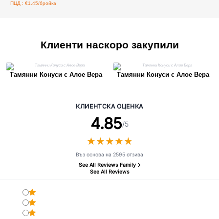
ПЦД : €1.45/бройка
Клиенти наскоро закупили
Тамянни Конуси с Алое Вера
Тамянни Конуси с Алое Вера
КЛИЕНТСКА ОЦЕНКА
4.85
/5
★
★
★
★
★
★
★
★
★
★
Въз основа на 2595 отзива
See All Reviews Family
See All Reviews