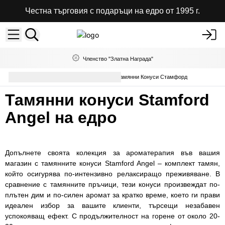
Честна търговия с подаръци на едро от 1995 г.
Членство "Златна Награда"
Ароматни Конуси на Едро
Тамянни Конуси Стамфорд
Тамянни конуси Stamford
Angel на едро
Допълнете своята колекция за ароматерапия във вашия
магазин с тамянните конуси Stamford Angel – комплект тамян,
който осигурява по-интензивно релаксиращо преживяване. В
сравнение с тамянните пръчици, тези конуси произвеждат по-
плътен дим и по-силен аромат за кратко време, което ги прави
идеален избор за вашите клиенти, търсещи незабавен
успокояващ ефект. С продължителност на горене от около 20-