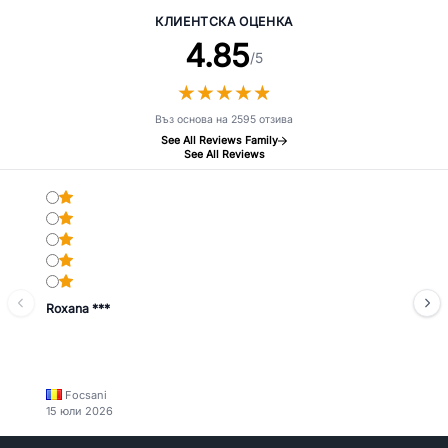
КЛИЕНТСКА ОЦЕНКА
4.85
/5
★
★
★
★
★
★
★
★
★
★
Въз основа на 2595 отзива
See All Reviews Family
See All Reviews
Roxana ***
Focsani
15 юли 2026