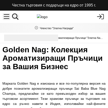
Честна търговия с подаръци на едро от 1995 г.
Членство "Златна Награда"
Ароматни Пръчици на
Ароматизиращи Пръчици "Златна Nag Champa"
Едро
Golden Nag: Колекция
Ароматизиращи Пръчици
за Вашия Бизнес
Марката Golden Nag е изискана и все по-популярна версия на
добре познатите ароматизиращи пръчици Sai Baba Blue Nag
Champa, предлагайки се като превъзходен избор за вашия
търговски асортимент. Тези храмови пръчици за търговия на
едро са ръчно навити в Индия, използвайки най-фините