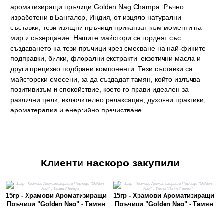
ароматизиращи пръчици Golden Nag Champa. Ръчно
изработени в Бангалор, Индия, от изцяло натурални
съставки, тези изящни пръчици приканват към моменти на
мир и съзерцание. Нашите майстори се гордеят със
създаването на тези пръчици чрез смесване на най-фините
подправки, билки, флорални екстракти, екзотични масла и
други прецизно подбрани компоненти. Тези съставки са
майсторски смесени, за да създадат тамян, който излъчва
позитивизъм и спокойствие, което го прави идеален за
различни цели, включително релаксация, духовни практики,
ароматерапия и енергийно пречистване.
Клиенти наскоро закупили
15гр - Храмови Ароматизиращи
15гр - Храмови Ароматизиращи
Пръчици "Golden Nag" - Тамян
Пръчици "Golden Nag" - Тамян
Champa
"Пало Санто"