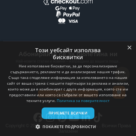
×
Този уебсайт използва
Абонирайте се за бюлетина ни
бисквитки
Най-новите статии и новини – изпращани до вашата поща ,
Ние използваме бисквитки, за да персонализираме
всяка седмица .
съдържанието, рекламите и да анализираме нашия трафик.
Също така споделяме информация за използването на нашия
Email address
сайт от ваша страна с нашите партньори за реклама и анализи,
които може да я комбинират с друга информация, която сте им
Абонирай се
предоставили или която са събрали от вашето използване на
техните услуги.
Политика за поверителност
ПРИЕМЕТЕ ВСИЧКИ
Copyright © 2017 - 2025 Ancient Wisdom s.r.o. . Всички Права
ПОКАЖЕТЕ ПОДРОБНОСТИ
Запазени