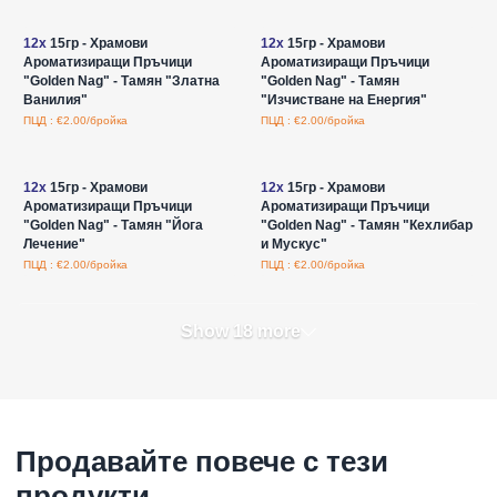
Влезте за цени на едро
Влезте за цени на едро
12x
15гр - Храмови
12x
15гр - Храмови
Ароматизиращи Пръчици
Ароматизиращи Пръчици
"Golden Nag" - Тамян "Златна
"Golden Nag" - Тамян
Ванилия"
"Изчистване на Енергия"
ПЦД : €2.00/бройка
ПЦД : €2.00/бройка
Влезте за цени на едро
Влезте за цени на едро
12x
15гр - Храмови
12x
15гр - Храмови
Ароматизиращи Пръчици
Ароматизиращи Пръчици
"Golden Nag" - Тамян "Йога
"Golden Nag" - Тамян "Кехлибар
Лечение"
и Мускус"
ПЦД : €2.00/бройка
ПЦД : €2.00/бройка
Show 18 more
Продавайте повече с тези
продукти