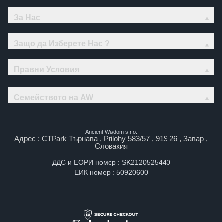
За Нас
Защо да Изберете Нас ?
Правни Условия
Семейството на AW
Ancient Wisdom s.r.o.
Адрес : CTPark Търнава , Prilohy 583/57 , 919 26 , Завар ,
Словакия
ДДС и ЕОРИ номер : SK2120525440
ЕИК номер : 50920600