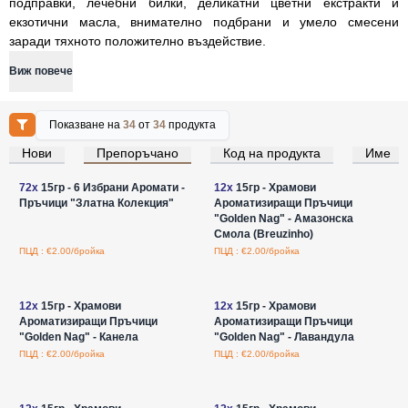
подправки, лечебни билки, деликатни цветни екстракти и
екзотични масла, внимателно подбрани и умело смесени
заради тяхното положително въздействие.
Виж повече
Показване на
34
от
34
продукта
Нови
Препоръчано
Код на продукта
Име
Влезте за цени на едро
Влезте за цени на едро
72x
15гр - 6 Избрани Аромати -
12x
15гр - Храмови
Пръчици "Златна Колекция"
Ароматизиращи Пръчици
"Golden Nag" - Амазонска
Смола (Breuzinho)
ПЦД : €2.00/бройка
ПЦД : €2.00/бройка
Влезте за цени на едро
Влезте за цени на едро
12x
15гр - Храмови
12x
15гр - Храмови
Ароматизиращи Пръчици
Ароматизиращи Пръчици
"Golden Nag" - Канела
"Golden Nag" - Лавандула
ПЦД : €2.00/бройка
ПЦД : €2.00/бройка
Влезте за цени на едро
Влезте за цени на едро