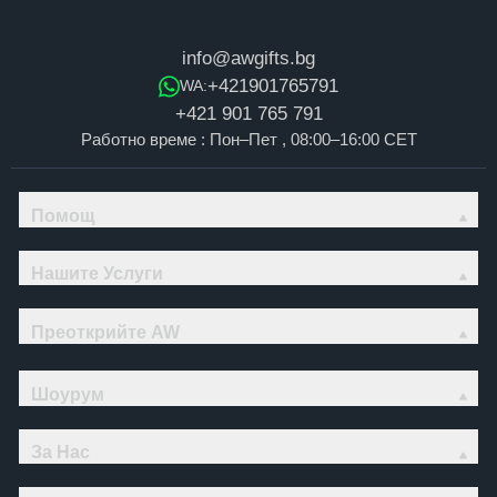
info@awgifts.bg
+421901765791
WA:
+421 901 765 791
Работно време : Пон–Пет , 08:00–16:00 CET
Помощ
Нашите Услуги
Преоткрийте AW
Шоурум
За Нас