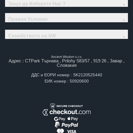
Защо да Изберете Нас ?
Правни Условия
Семейството на AW
Ancient Wisdom s.r.o.
Адрес : CTPark Търнава , Prilohy 583/57 , 919 26 , Завар ,
Словакия
ДДС и ЕОРИ номер : SK2120525440
ЕИК номер : 50920600