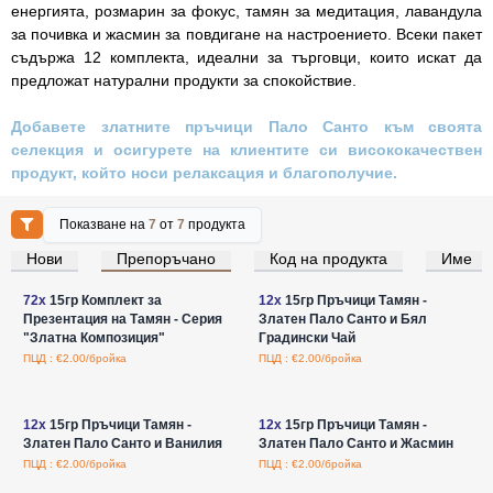
енергията, розмарин за фокус, тамян за медитация, лавандула
за почивка и жасмин за повдигане на настроението. Всеки пакет
съдържа 12 комплекта, идеални за търговци, които искат да
предложат натурални продукти за спокойствие.
Добавете златните пръчици Пало Санто към своята
селекция и осигурете на клиентите си висококачествен
продукт, който носи релаксация и благополучие.
Показване на
7
от
7
продукта
Нови
Препоръчано
Код на продукта
Име
Влезте за цени на едро
Влезте за цени на едро
72x
15гр Комплект за
12x
15гр Пръчици Тамян -
Презентация на Тамян - Серия
Златен Пало Санто и Бял
"Златна Композиция"
Градински Чай
ПЦД : €2.00/бройка
ПЦД : €2.00/бройка
Влезте за цени на едро
Влезте за цени на едро
12x
15гр Пръчици Тамян -
12x
15гр Пръчици Тамян -
Златен Пало Санто и Ванилия
Златен Пало Санто и Жасмин
ПЦД : €2.00/бройка
ПЦД : €2.00/бройка
Влезте за цени на едро
Влезте за цени на едро