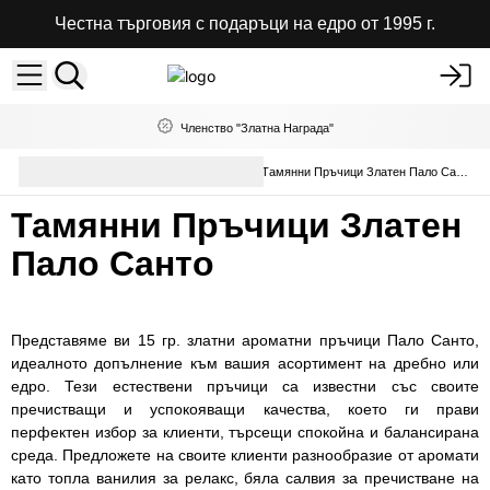
Честна търговия с подаръци на едро от 1995 г.
Членство "Златна Награда"
Ароматни Пръчици на
Тамянни Пръчици Златен Пало Санто
Едро
Тамянни Пръчици Златен
Пало Санто
Представяме ви 15 гр. златни ароматни пръчици Пало Санто,
идеалното допълнение към вашия асортимент на дребно или
едро. Тези естествени пръчици са известни със своите
пречистващи и успокояващи качества, което ги прави
перфектен избор за клиенти, търсещи спокойна и балансирана
среда. Предложете на своите клиенти разнообразие от аромати
като топла ванилия за релакс, бяла салвия за пречистване на