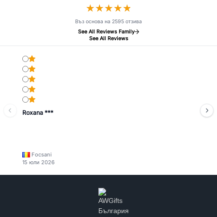
★
★
★
★
★
★
★
★
★
★
Въз основа на 2595 отзива
See All Reviews Family
See All Reviews
Roxana ***
Focsani
15 юли 2026