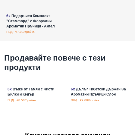
Влезте за цени на едро
6x
Подаръчен Комплект
"Стамфорд" с Флорални
Ароматни Пръчици - Ангел
ПЦД : €7.00/бройка
Продавайте повече с тези
продукти
6x
Въже от Тамян с Чисти
6x
Дълъг Тибетски Държач За
Билки и Кедър
Ароматни Пръчици Слон
ПЦД : €8.50/бройка
ПЦД : €9.00/бройка