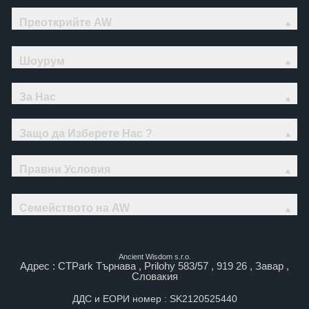
Преоткрийте AW
Шоурум
За Нас
Защо да Изберете Нас ?
Правни Условия
Семейството на AW
Ancient Wisdom s.r.o.
Адрес : CTPark Търнава , Prilohy 583/57 , 919 26 , Завар ,
Словакия
ДДС и ЕОРИ номер : SK2120525440