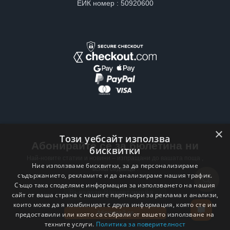
ЕИК номер : 50920600
×
Този уебсайт използва
Абонирайте се за бюлетина ни
бисквитки
Най-новите статии и новини – изпращани до вашата поща ,
Ние използваме бисквитки, за да персонализираме
всяка седмица .
съдържанието, рекламите и да анализираме нашия трафик.
Също така споделяме информация за използването на нашия
Email address
сайт от ваша страна с нашите партньори за реклама и анализи,
които може да я комбинират с друга информация, която сте им
Абонирай се
предоставили или която са събрали от вашето използване на
техните услуги.
Политика за поверителност