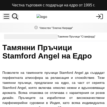
Честна търговия с подаръци на едро от 1995 г.
Членство "Златна Награда"
Ароматни Пръчици на Едро
Тамянни Пръчици "Стамфорд"
Тамянни Пръчици
Stamford Angel на Едро
Позволете на тамянните пръчици Stamford Angel да създадат
перфектната атмосфера за релаксация и спокойствие. Тези
тамянни пръчици, предлагани на едро, са част от серията
Stamford Angel, която включва няколко нежни и вдъхновяващи
аромата. Всяка опаковка се отличава с характерния си розов
дизайн. Пръчиците са изработени от висококачествени
парфюмерийни суровини в Индия, като всяка индивидуална