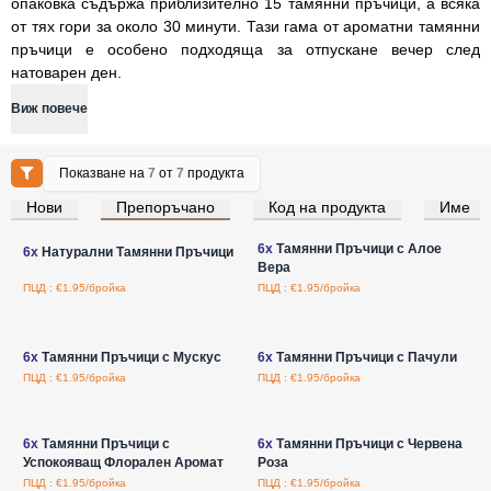
опаковка съдържа приблизително 15 тамянни пръчици, а всяка
от тях гори за около 30 минути. Тази гама от ароматни тамянни
пръчици е особено подходяща за отпускане вечер след
натоварен ден.
Виж повече
Показване на
7
от
7
продукта
Нови
Препоръчано
Код на продукта
Име
Влезте за цени на едро
Влезте за цени на едро
6x
Тамянни Пръчици с Алое
6x
Натурални Тамянни Пръчици
Вера
ПЦД : €1.95/бройка
ПЦД : €1.95/бройка
Влезте за цени на едро
Влезте за цени на едро
6x
Тамянни Пръчици с Мускус
6x
Тамянни Пръчици с Пачули
ПЦД : €1.95/бройка
ПЦД : €1.95/бройка
Влезте за цени на едро
Влезте за цени на едро
6x
Тамянни Пръчици с
6x
Тамянни Пръчици с Червена
Успокояващ Флорален Аромат
Роза
ПЦД : €1.95/бройка
ПЦД : €1.95/бройка