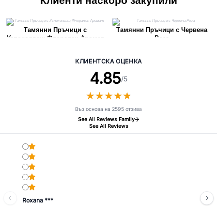
Клиенти наскоро закупили
Тамянни Пръчици с
Тамянни Пръчици с Червена
Успокояващ Флорален Аромат
Роза
КЛИЕНТСКА ОЦЕНКА
4.85
/5
★
★
★
★
★
★
★
★
★
★
Въз основа на 2595 отзива
See All Reviews Family
See All Reviews
Roxana ***