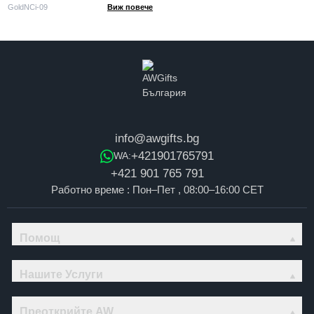
"Гора"
GoldNCi-09
Виж повече
info@awgifts.bg
+421901765791
WA:
+421 901 765 791
Работно време : Пон–Пет , 08:00–16:00 CET
Помощ
Нашите Услуги
Преоткрийте AW