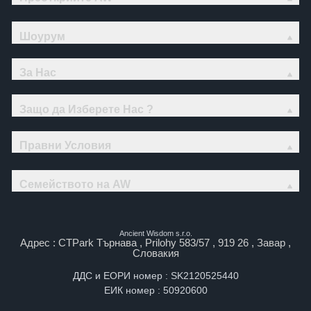
Шоурум
За Нас
Защо да Изберете Нас ?
Правни Условия
Семейството на AW
Ancient Wisdom s.r.o.
Адрес : CTPark Търнава , Prilohy 583/57 , 919 26 , Завар ,
Словакия
ДДС и ЕОРИ номер : SK2120525440
ЕИК номер : 50920600