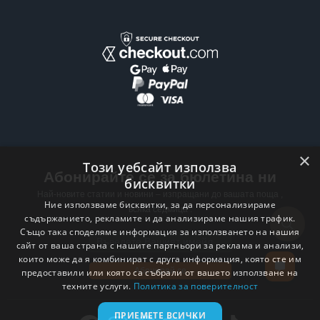
×
Този уебсайт използва
Абонирайте се за бюлетина ни
бисквитки
Най-новите статии и новини – изпращани до вашата поща ,
Ние използваме бисквитки, за да персонализираме
всяка седмица .
съдържанието, рекламите и да анализираме нашия трафик.
Също така споделяме информация за използването на нашия
Email address
сайт от ваша страна с нашите партньори за реклама и анализи,
които може да я комбинират с друга информация, която сте им
Абонирай се
предоставили или която са събрали от вашето използване на
техните услуги.
Политика за поверителност
ПРИЕМЕТЕ ВСИЧКИ