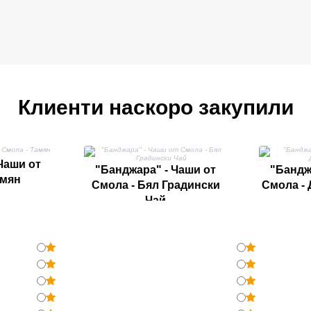
Клиенти наскоро закупили
Чаши от
"Банджара" - Чаши от
"Бандж
амян
Смола - Бял Градински
Смола -
Чай