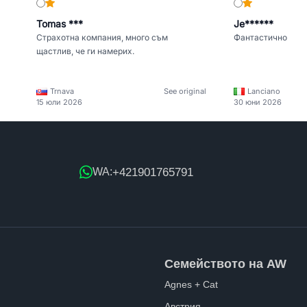
Tomas ***
Je******
Страхотна компания, много съм
Фантастично
щастлив, че ги намерих.
Trnava
See original
Lanciano
15 юли 2026
30 юни 2026
+421901765791
WA:
Семейството на AW
Agnes + Cat
Австрия