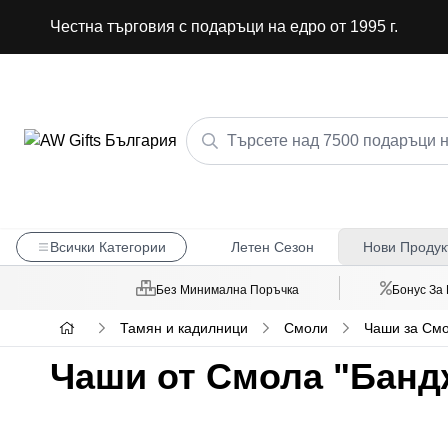
Честна търговия с подаръци на едро от 1995 г.
Всички Категории
Летен Сезон
Нови Продук
Без Минимална Поръчка
Бонус За
Тамян и кадилници
Смоли
Чаши за См
Чаши от Смола "Банд