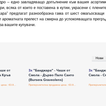
дро – едно завладяващо допълнение към вашия асортимен
и, всяка от които е поставена в кутии, украсени с плени
ара" предлагат разнообразна гама от шест омагьосващи а
т ароматната прелест на смирна до успокояващата прегръдк
за вашите купувачи.
Нови
а едро
Влезте за цени на едро
Влезт
аши от
3x
"Банджара" - Чаши от
3x
"Банджа
а Кръв
Смола - Дърво Пало Санто
Смола - С
(Bursera Graveolens)
Препоръчителна продажна цена : €3.90/бройка
Препоръчителна продажна цена : €3.90/бройка