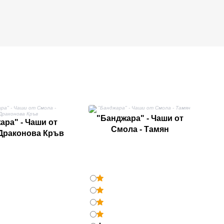
"Банджара" - Чаши от
ара" - Чаши от
Смола - Тамян
 Драконова Кръв