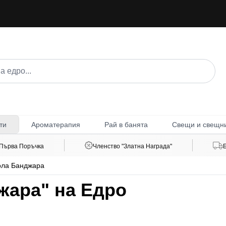
Ароматерапия
Рай в банята
Свещи и свещн
ти
 Първа Поръчка
Членство "Златна Награда"
ола Банджара
жара" на Едро