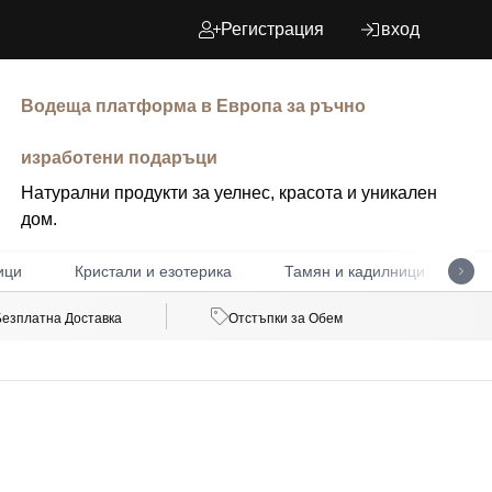
Регистрация
вход
Водеща платформа в Европа за ръчно
изработени подаръци
Натурални продукти за уелнес, красота и уникален
дом.
ици
Кристали и езотерика
Тамян и кадилници
Д
Безплатна Доставка
Отстъпки за Обем