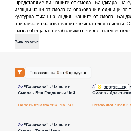
Представяме ви чашите от смола "Банджара" на е
изящни чаши от смола са опаковани в единици по тр
културна тъкан на Индия. Чашите от смола "Бандж
привлича и очарова вашите взискателни клиенти. О
смола обещават незабравимо сетивно пътешествие 
Виж повече
Показване на
6
от
6
продукта
Влезте за цени на едро
Влезте за цени н
3x
"Банджара" - Чаши от
3x
"Банджара" - Ч
BESTSELLER
Смола - Бял Градински Чай
Смола - Драконов
Препоръчителна продажна цена : €3.90/бройка
Влезте за цени на едро
3x
"Банджара" - Чаши от
Смола - Трима Царе