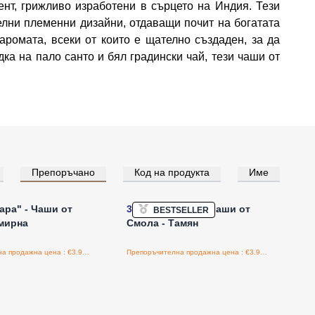
т, грижливо изработени в сърцето на Индия. Тези
телни племенни дизайни, отдаващи почит на богатата
ромата, всеки от които е щателно създаден, за да
а на пало санто и бял градински чай, тези чаши от
Препоръчано
Код на продукта
Име
е за цени на едро
Влезте за цени на едро
ра" - Чаши от
3x
"Банджара" - Чаши от
BESTSELLER
мирна
Смола - Тамян
Препоръчителна продажна цена : €3.90/бройка
Препоръчителна продажна цена : €3.90/бройка