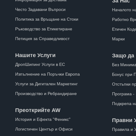
За Нас
Често Задавани Въпроси
Началото н
Политика за Връщане на Стоки
Работно Вр
Ръководство за Етикетиране
Етичен Код
Петиция за Справедливост
Марки
Нашите Услуги
Защо да 
ДропШипинг Услуги в ЕС
Без Минима
Изпълнение на Поръчки Европа
Бонус при 
Услуги за Дигитален Маркетинг
Отстъпки п
Производство и Ребрандиране
Програма -
Подкрепа н
Преоткрийте AW
История и Ефекта "Феникс"
Правни 
Логистичен Център и Офиси
Правила и 