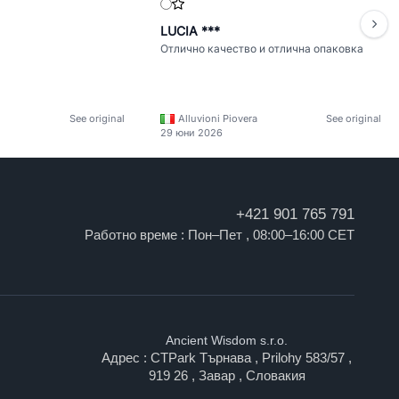
LUCIA ***
Отлично качество и отлична опаковка
See original
Alluvioni Piovera
See original
29 юни 2026
+421 901 765 791
Работно време : Пон–Пет , 08:00–16:00 CET
Ancient Wisdom s.r.o.
Адрес : CTPark Търнава , Prilohy 583/57 ,
919 26 , Завар , Словакия