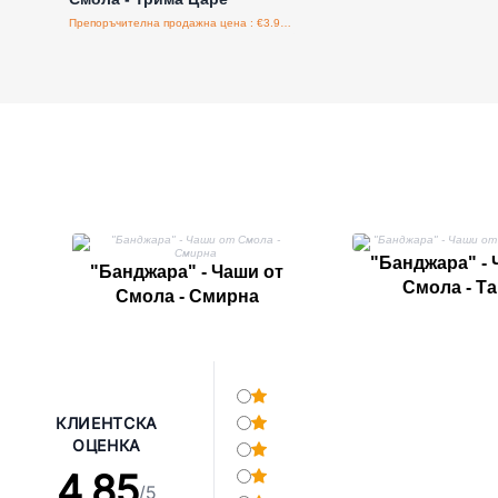
Препоръчителна продажна цена : €3.90/бройка
"Банджара" - 
"Банджара" - Чаши от
Смола - Т
Смола - Смирна
КЛИЕНТСКА
ОЦЕНКА
4.85
/5