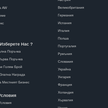
Великобритания
а AW
Германия
еме
Испания
екс
Италия
Полша
Изберете Нас ?
Португалия
лна Поръчка
Румъния
Първа Поръчка
Словакия
ри Голям Брой
Украйна
 Златна Награда
Унгария
а Местният Бизнес
Франция
Холандия
Условия
Хърватия
Условия
Чехия