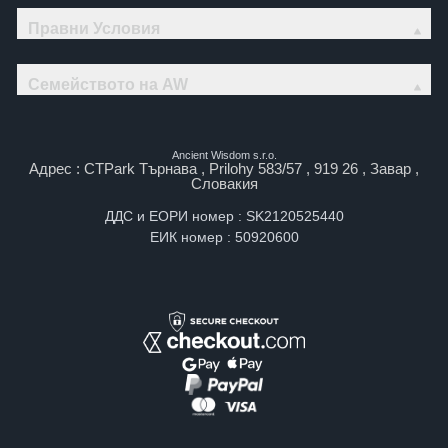
Правни Условия
Семейството на AW
Ancient Wisdom s.r.o.
Адрес : CTPark Търнава , Prilohy 583/57 , 919 26 , Завар ,
Словакия
ДДС и ЕОРИ номер : SK2120525440
ЕИК номер : 50920600