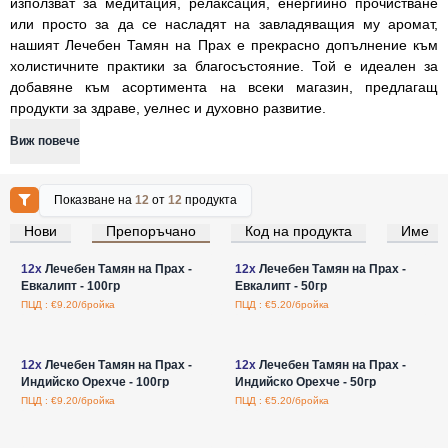
използват за медитация, релаксация, енергийно прочистване
или просто за да се насладят на завладяващия му аромат,
нашият Лечебен Тамян на Прах е прекрасно допълнение към
холистичните практики за благосъстояние. Той е идеален за
добавяне към асортимента на всеки магазин, предлагащ
продукти за здраве, уелнес и духовно развитие.
Виж повече
Показване на
12
от
12
продукта
Нови
Препоръчано
Код на продукта
Име
Влезте за цени на едро
Влезте за цени на едро
12x
Лечебен Тамян на Прах -
12x
Лечебен Тамян на Прах -
Евкалипт - 100гр
Евкалипт - 50гр
ПЦД : €9.20/бройка
ПЦД : €5.20/бройка
Влезте за цени на едро
Влезте за цени на едро
12x
Лечебен Тамян на Прах -
12x
Лечебен Тамян на Прах -
Индийско Орехче - 100гр
Индийско Орехче - 50гр
ПЦД : €9.20/бройка
ПЦД : €5.20/бройка
Влезте за цени на едро
Влезте за цени на едро