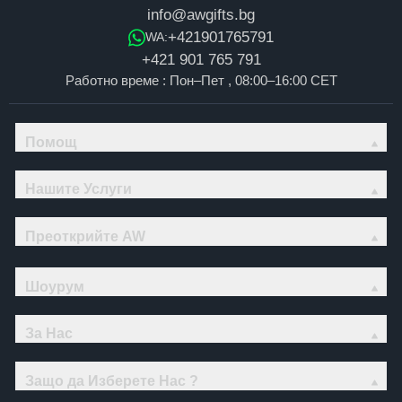
info@awgifts.bg
+421901765791
WA:
+421 901 765 791
Работно време : Пон–Пет , 08:00–16:00 CET
Помощ
Нашите Услуги
Преоткрийте AW
Шоурум
За Нас
Защо да Изберете Нас ?