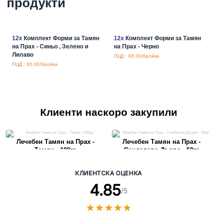
продукти
12x
Комплект Форми за Тамян
12x
Комплект Форми за Тамян
на Прах - Синьо , Зелено и
на Прах - Черно
Лилаво
ПЦД : €6.00/бройка
ПЦД : €6.00/бройка
Клиенти наскоро закупили
Лечебен Тамян на Прах -
Лечебен Тамян на Прах -
Тамян - 100гр
Сандалово Дърво - 50гр
КЛИЕНТСКА ОЦЕНКА
4.85
/5
★
★
★
★
★
★
★
★
★
★