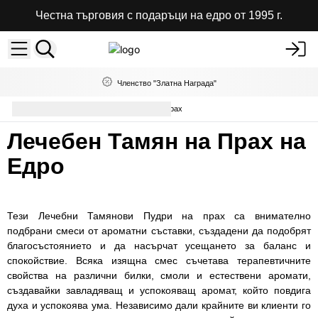
Честна търговия с подаръци на едро от 1995 г.
Членство "Златна Награда"
Смоли
Лечебен Тамян на Прах
Лечебен Тамян на Прах на
Едро
Тези Лечебни Тамянови Пудри на прах са внимателно
подбрани смеси от ароматни съставки, създадени да подобрят
благосъстоянието и да насърчат усещането за баланс и
спокойствие. Всяка изящна смес съчетава терапевтичните
свойства на различни билки, смоли и естествени аромати,
създавайки завладяващ и успокояващ аромат, който повдига
духа и успокоява ума. Независимо дали крайните ви клиенти го