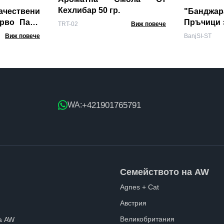
Кехлибар 50 гр.
чествени
"Банджа
рво Пало
Пръчици з
TRT-02
Виж повече
аромата)
Виж повече
BanjSI-ST
+421901765791
WA:
Семейството на AW
Agnes + Cat
Австрия
Великобритания
а AW