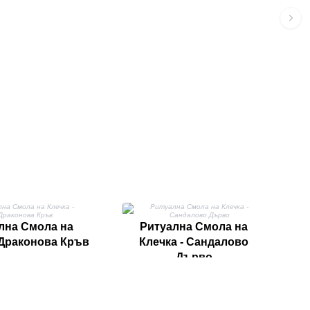
лна Смола на
Ритуална Смола на
 Драконова Кръв
Клечка - Сандалово
Дърво