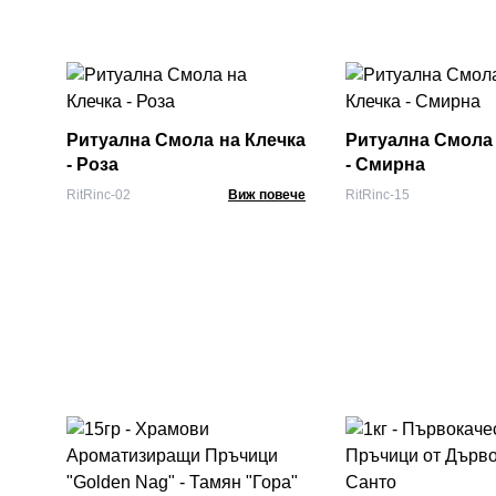
Ритуална Смола на Клечка
Ритуална Смола 
- Роза
- Смирна
RitRinc-02
Виж повече
RitRinc-15