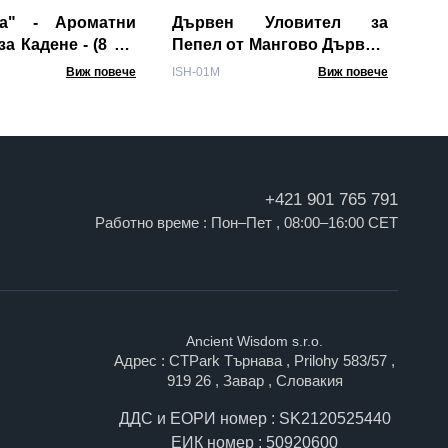
MSa
ра" - Ароматни
Дървен Уловител за
а Кадене - (8 x 6
Пепел от Мангово Дърво с
Месингови Инкрустации
Виж повече
ISH-01M
Виж повече
+421 901 765 791
Работно време : Пон–Пет , 08:00–16:00 CET
Ancient Wisdom s.r.o.
Адрес : CTPark Търнава , Prilohy 583/57 ,
919 26 , Завар , Словакия
ДДС и ЕОРИ номер : SK2120525440
ЕИК номер : 50920600