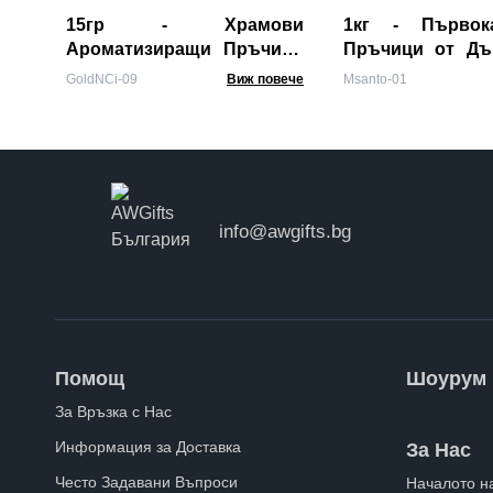
15гр - Храмови
1кг - Първока
Ароматизиращи Пръчици
Пръчици от Дъ
"Golden Nag" - Тамян
Санто
GoldNCi-09
Виж повече
Msanto-01
"Гора"
info@awgifts.bg
Помощ
Шоурум
За Връзка с Нас
Информация за Доставка
За Нас
Често Задавани Въпроси
Началото н