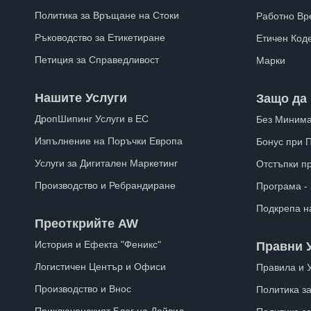
Политика за Връщане на Стоки
Работно Вр
Ръководство за Етикетиране
Етичен Код
Петиция за Справедливост
Марки
Нашите Услуги
Защо да 
ДропШипинг Услуги в ЕС
Без Минима
Изпълнение на Поръчки Европа
Бонус при 
Услуги за Дигитален Маркетинг
Отстъпки п
Производство и Ребрандиране
Програма -
Подкрепа н
Преоткрийте AW
История и Ефекта "Феникс"
Правни 
Логистичен Център и Офиси
Правила и 
Производство и Внос
Политика за