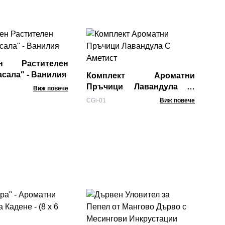
30
Пр
Са
ен Растителен
Gol
сала" - Ванилия
Комплект Ароматни
Пръчици Лавандула С
Виж повече
Аметист
CGi-01
Виж повече
Оп
Гр
10