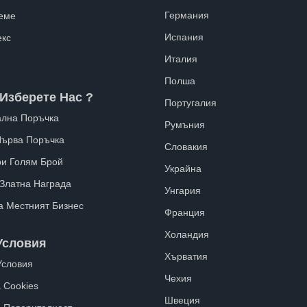
Германия
еме
Испания
екс
Италия
Полша
Изберете Нас ?
Португалия
лна Поръчка
Румъния
Първа Поръчка
Словакия
ри Голям Брой
Украйна
 Златна Награда
Унгария
а Местният Бизнес
Франция
Холандия
Условия
Хърватия
Условия
Чехия
 Cookies
Швеция