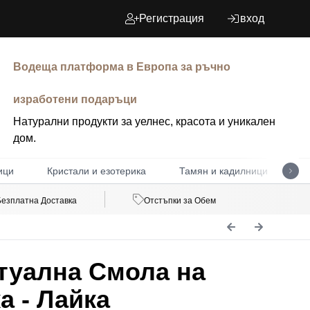
Регистрация
вход
Водеща платформа в Европа за ръчно
изработени подаръци
Натурални продукти за уелнес, красота и уникален
дом.
ици
Кристали и езотерика
Тамян и кадилници
Д
Безплатна Доставка
Отстъпки за Обем
туална Смола на
а - Лайка