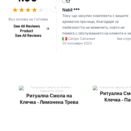
★
★
★
★
★
★
★
★
★
★
Nabil ***
Току-що закупих комплекта с вашите
Въз основа на 1 отзива
ароматни пръчици, благодаря за
See All Reviews
любезността на момичето, което ни
Product
помага с обслужването на клиенти и за
See All Reviews
Campo Canavese
See origi
бързината на доставката на продуктите
20 октомври 2023
Нямам търпение да ги пробвам, вече с
красиви за гледане, благодаря много.
Ритуална См
Ритуална Смола на
Клечка - П
Клечка - Лимонена Трева