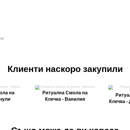
nal
.
а
Клиенти наскоро закупили
ола на
Ритуална Смола на
Ритуа
ачули
Клечка - Ванилия
Клечка -