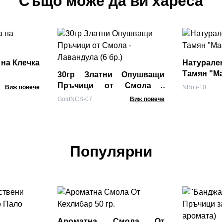
Също може да ви хареса
на Клечка
Натурал
Тамян "Ма
30гр Златни Опушващи
Пръчици от Смола -
Виж повече
NBoti-10
Лавандула (6 бр.)
GoldNCS-07
Виж повече
Популярни
Ароматна Смола От