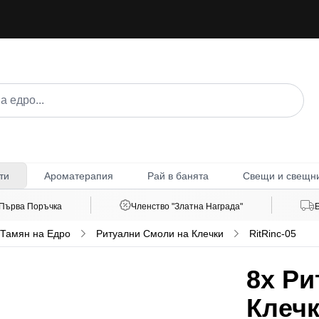
Ароматерапия
Рай в банята
Свещи и свещн
ти
 Първа Поръчка
Членство "Златна Награда"
 Тамян на Едро
Ритуални Смоли на Клечки
RitRinc-05
8x
Ри
Клечк