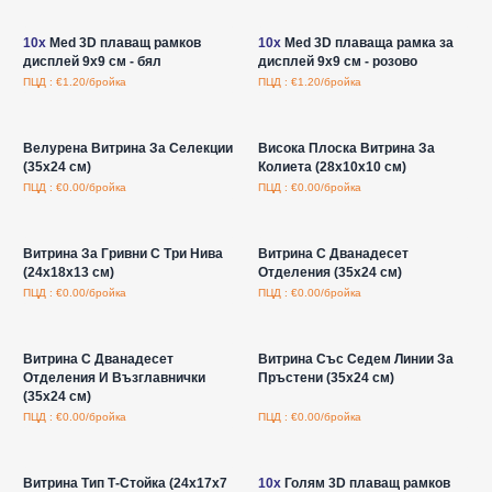
Влезте за цени на едро
Влезте за цени на едро
10x
Med 3D плаващ рамков
10x
Med 3D плаваща рамка за
дисплей 9x9 см - бял
дисплей 9x9 см - розово
ПЦД : €1.20/бройка
ПЦД : €1.20/бройка
Влезте за цени на едро
Влезте за цени на едро
Велурена Витрина За Селекции
Висока Плоска Витрина За
(35x24 см)
Колиета (28x10x10 см)
ПЦД : €0.00/бройка
ПЦД : €0.00/бройка
Влезте за цени на едро
Влезте за цени на едро
Витрина За Гривни С Три Нива
Витрина С Дванадесет
(24x18x13 см)
Отделения (35x24 см)
ПЦД : €0.00/бройка
ПЦД : €0.00/бройка
Влезте за цени на едро
Влезте за цени на едро
Витрина С Дванадесет
Витрина Със Седем Линии За
Отделения И Възглавнички
Пръстени (35x24 см)
(35x24 см)
ПЦД : €0.00/бройка
ПЦД : €0.00/бройка
Влезте за цени на едро
Влезте за цени на едро
Витрина Тип Т-Стойка (24x17x7
10x
Голям 3D плаващ рамков