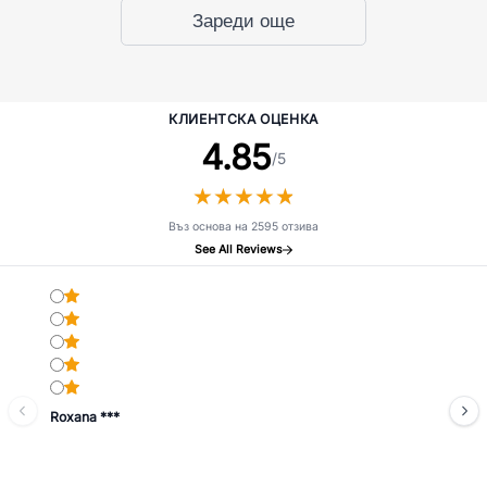
Зареди още
КЛИЕНТСКА ОЦЕНКА
4.85
/5
★
★
★
★
★
★
★
★
★
★
Въз основа на 2595 отзива
See All Reviews
Roxana ***