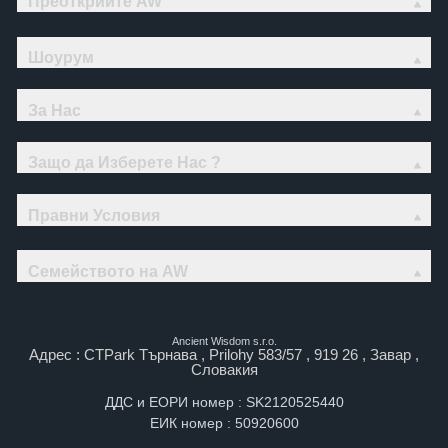
Преоткрийте AW
Шоурум
За Нас
Защо да Изберете Нас ?
Правни Условия
Семейството на AW
Ancient Wisdom s.r.o.
Адрес : CTPark Търнава , Prilohy 583/57 , 919 26 , Завар ,
Словакия
ДДС и ЕОРИ номер : SK2120525440
ЕИК номер : 50920600