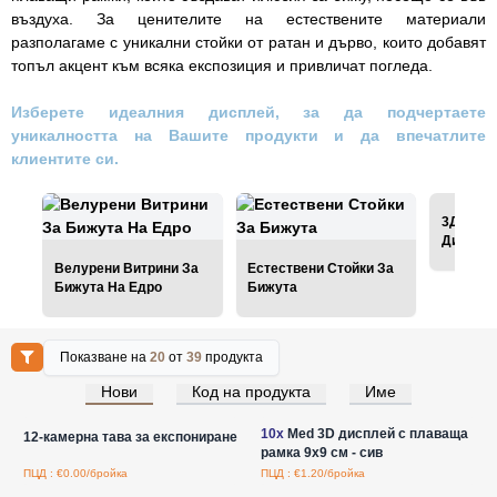
въздуха. За ценителите на естествените материали
разполагаме с уникални стойки от ратан и дърво, които добавят
топъл акцент към всяка експозиция и привличат погледа.
Изберете идеалния дисплей, за да подчертаете
уникалността на Вашите продукти и да впечатлите
клиентите си.
3Д Плав
Дисплеи
Велурени Витрини За
Естествени Стойки За
Бижута На Едро
Бижута
Показване на
20
от
39
продукта
Нови
Код на продукта
Име
Влезте за цени на едро
Влезте за цени на едро
10x
Med 3D дисплей с плаваща
12-камерна тава за експониране
рамка 9x9 см - сив
ПЦД : €0.00/бройка
ПЦД : €1.20/бройка