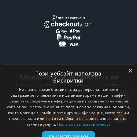
×
Този уебсайт използва
Абонирайте се за бюлетина ни
бисквитки
Най-новите статии и новини – изпращани до вашата поща ,
Ние използваме бисквитки, за да персонализираме
всяка седмица .
съдържанието, рекламите и да анализираме нашия трафик.
Също така споделяме информация за използването на нашия
Email address
сайт от ваша страна с нашите партньори за реклама и анализи,
които може да я комбинират с друга информация, която сте им
Абонирай се
предоставили или която са събрали от вашето използване на
техните услуги.
Политика за поверителност
ПРИЕМЕТЕ ВСИЧКИ