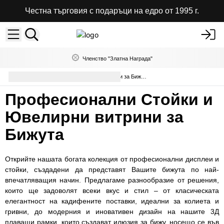
Честна търговия с подаръци на едро от 1995 г.
Членство "Златна Награда"
Професионални Стойки и Витрини за Бижута
Професионални Стойки и
Ювелирни витрини за
Бижута
Открийте нашата богата колекция от професионални дисплеи и
стойки, създадени да представят Вашите бижута по най-
впечатляващия начин. Предлагаме разнообразие от решения,
които ще задоволят всеки вкус и стил – от класическата
елегантност на кадифените поставки, идеални за колиета и
гривни, до модерния и иновативен дизайн на нашите 3Д
плаващи рамки, които създават илюзия за бижу, носещо се във