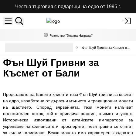
Честна търговия с подаръци на едро от 1995 г.
Членство "Златна Награда"
Колекция гривни с естествени
Фън Шуй Гривни за Късмет от Бали
камъни
Фън Шуй Гривни за
Късмет от Бали
Представете на Вашите клиенти тези Фън Шуй гривни за късмет
на едро, изработени от дървени мъниста и традиционни монети
на щастието. Според вярванията, тези монети излъчват
положителен поток, който привлича щастие, късмет и успех.
Исторически използвани от китайските императори за
укрепване на финансите и просперитет, тези гривни се считат
за силни талисмани. Всяка монета има характерен квадратен