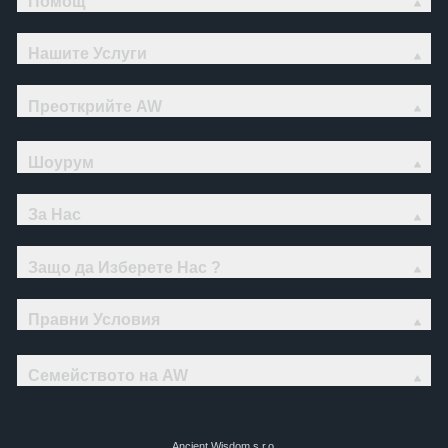
Помощ
Нашите Услуги
Преоткрийте AW
Шоурум
За Нас
Защо да Изберете Нас ?
Правни Условия
Семейството на AW
Ancient Wisdom s.r.o.