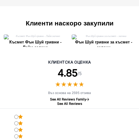
Клиенти наскоро закупили
Късмет Фън Шуй гривни -
Фън Шуй гривни за късмет -
Лайм зелено
зелени
КЛИЕНТСКА ОЦЕНКА
4.85
/5
★
★
★
★
★
★
★
★
★
★
Въз основа на 2595 отзива
See All Reviews Family
See All Reviews