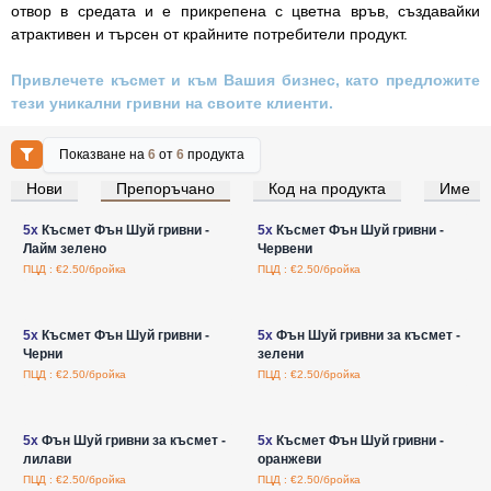
отвор в средата и е прикрепена с цветна връв, създавайки
атрактивен и търсен от крайните потребители продукт.
Привлечете късмет и към Вашия бизнес, като предложите
тези уникални гривни на своите клиенти.
Показване на
6
от
6
продукта
Нови
Препоръчано
Код на продукта
Име
Влезте за цени на едро
Влезте за цени на едро
5x
Късмет Фън Шуй гривни -
5x
Късмет Фън Шуй гривни -
Лайм зелено
Червени
ПЦД : €2.50/бройка
ПЦД : €2.50/бройка
Влезте за цени на едро
Влезте за цени на едро
5x
Късмет Фън Шуй гривни -
5x
Фън Шуй гривни за късмет -
Черни
зелени
ПЦД : €2.50/бройка
ПЦД : €2.50/бройка
Влезте за цени на едро
Влезте за цени на едро
5x
Фън Шуй гривни за късмет -
5x
Късмет Фън Шуй гривни -
лилави
оранжеви
ПЦД : €2.50/бройка
ПЦД : €2.50/бройка