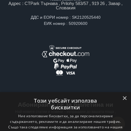
Адрес : CTPark Търнава , Prilohy 583/57 , 919 26 , Завар ,
Словакия
ДДС и ЕОРИ номер : SK2120525440
ЕИК номер : 50920600
×
Този уебсайт използва
Абонирайте се за бюлетина ни
бисквитки
Най-новите статии и новини – изпращани до вашата поща ,
Ние използваме бисквитки, за да персонализираме
всяка седмица .
съдържанието, рекламите и да анализираме нашия трафик.
Също така споделяме информация за използването на нашия
Email address