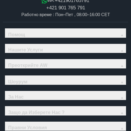
+421901765791
WA:
+421 901 765 791
Работно време : Пон–Пет , 08:00–16:00 CET
Помощ
Нашите Услуги
Преоткрийте AW
Шоурум
За Нас
Защо да Изберете Нас ?
Правни Условия