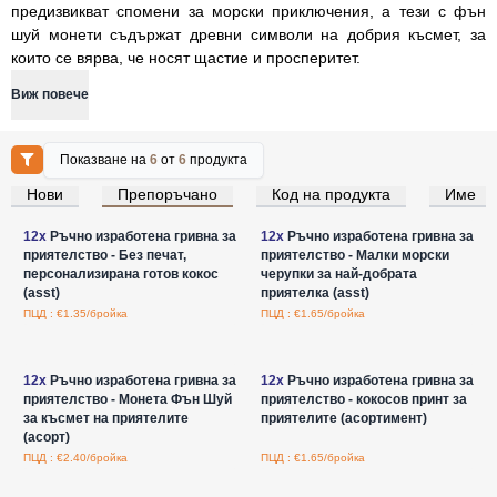
предизвикват спомени за морски приключения, а тези с фън
шуй монети съдържат древни символи на добрия късмет, за
които се вярва, че носят щастие и просперитет.
Виж повече
Показване на
6
от
6
продукта
Нови
Препоръчано
Код на продукта
Име
Влезте за цени на едро
Влезте за цени на едро
12x
Ръчно изработена гривна за
12x
Ръчно изработена гривна за
приятелство - Без печат,
приятелство - Малки морски
персонализирана готов кокос
черупки за най-добрата
(asst)
приятелка (asst)
ПЦД : €1.35/бройка
ПЦД : €1.65/бройка
Влезте за цени на едро
Влезте за цени на едро
12x
Ръчно изработена гривна за
12x
Ръчно изработена гривна за
приятелство - Монета Фън Шуй
приятелство - кокосов принт за
за късмет на приятелите
приятелите (асортимент)
(асорт)
ПЦД : €2.40/бройка
ПЦД : €1.65/бройка
Влезте за цени на едро
Влезте за цени на едро