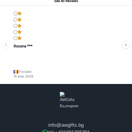
See All Reviews
Roxana ***
Focsani
15 юли 2026
info@awgifts.bg