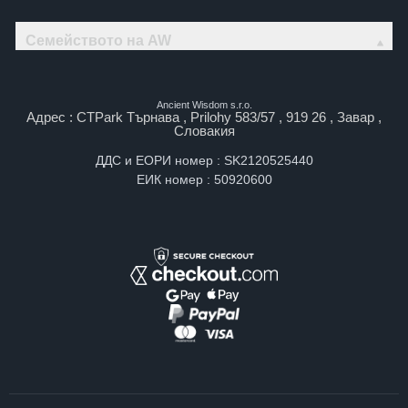
Семейството на AW
Ancient Wisdom s.r.o.
Адрес : CTPark Търнава , Prilohy 583/57 , 919 26 , Завар ,
Словакия
ДДС и ЕОРИ номер : SK2120525440
ЕИК номер : 50920600