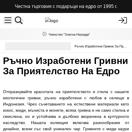
Честна търговия с подаръци на едро от 1995 г.
Членство "Златна Награда"
Колекция гривни с
Ръчно Изработени Гривни За Приятелство
естествени камъни
Ръчно Изработени Гривни
За Приятелство На Едро
Отпразнувайте красотата на приятелството и стила с нашите
екологични гривни, ръчно изработени с любов в селище в
Индонезия. Чрез съчетаването на естествени материали като
кокос, миди, мъниста и монети, всяка гривна е не само стилна и
смислена, но и устойчива и дълбоко вкоренена в културното
наследство. Нашата колекция включва разнообразие от
дизайни, всеки със свой уникален чар. Гривните с миди каури