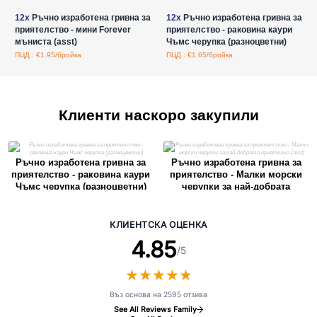
12x
Ръчно изработена гривна за
12x
Ръчно изработена гривна за
приятелство - мини Forever
приятелство - раковина каури
мъниста (asst)
Чъмс черупка (разноцветни)
ПЦД : €1.95/бройка
ПЦД : €1.65/бройка
Клиенти наскоро закупили
Ръчно изработена гривна за
Ръчно изработена гривна за
приятелство - раковина каури
приятелство - Малки морски
Чъмс черупка (разноцветни)
черупки за най-добрата
приятелка (asst)
КЛИЕНТСКА ОЦЕНКА
4.85
/5
★
★
★
★
★
★
★
★
★
★
Въз основа на 2595 отзива
See All Reviews Family