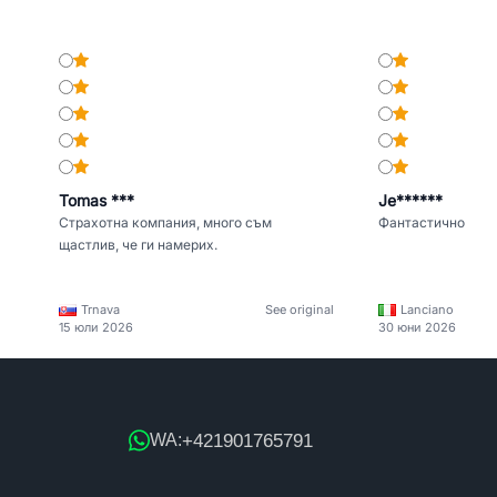
Tomas ***
Je******
Страхотна компания, много съм
Фантастично
щастлив, че ги намерих.
Trnava
See original
Lanciano
15 юли 2026
30 юни 2026
+421901765791
WA: