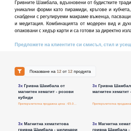
Гривните Шамбала, вдъхновени от будистките тради
уникални форми като пирамиди, кръгове и кубчета,
снабдени с регулируеми макраме въженца, пасващи н
и медитация. Комбинацията от модерен вид и духо
опаковани с хедър карти и са готови за директно из
Предложете на клиентите си смисъл, стил и усещ
Показване на
12
от
12
продукта
Влезте за цени на едро
Влезте за цени н
3x
Гривна Шамбала от
3x
Гривна Шамбал
магнитен хематит - розови
магнитен хематит 
кубиди
Препоръчителна продажна цена : €5.00/бройка
Влезте за цени на едро
Влезте за цени н
3x
Магнитна хематитова
3x
Магнитна хемат
гривна Шамбала - цилиндри
гривна Шамбала -