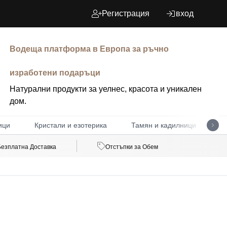
Регистрация
вход
Водеща платформа в Европа за ръчно
изработени подаръци
Натурални продукти за уелнес, красота и уникален
дом.
ици
Кристали и езотерика
Тамян и кадилници
Д
Безплатна Доставка
Отстъпки за Обем