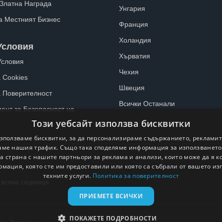
 Златна Награда
Унгария
а Местният Бизнес
Франция
Холандия
Условия
Хърватия
Условия
Чехия
 Cookies
Швеция
а Поверителност
Всички Останали
ент за Безопасност на
Този уебсайт използва бисквитки
зползваме бисквитки, за да персонализираме съдържанието, рекламит
ме нашия трафик. Също така споделяме информация за използванет
а страна с нашите партньори за реклама и анализи, които може да я 
рмация, която сте им предоставили или която са събрали от вашето из
техните услуги.
Политика за поверителност
 всяка седмица .
ПРИЕМЕТЕ ВСИЧКИ
ПОКАЖЕТЕ ПОДРОБНОСТИ