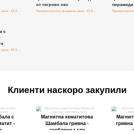
от тигрово око
пирамиди
Препоръчителна продажна цена : €5.00/бройка
Препоръчителна продажна цена : €5.00/бройка
а едро
а с
-
та
Препоръчителна продажна цена : €5.00/бройка
Клиенти наскоро закупили
ала с
Магнитна хематитова
Магнит
атит -
Шамбала гривна -
гривна
е
заоблени ъгли