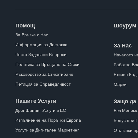
Помощ
Шоурум
За Връзка с Нас
Информация за Доставка
За Нас
Често Задавани Въпроси
Началото н
Политика за Връщане на Стоки
Работно Вр
Ръководство за Етикетиране
Етичен Код
Петиция за Справедливост
Марки
Нашите Услуги
Защо да 
ДропШипинг Услуги в ЕС
Без Минима
Изпълнение на Поръчки Европа
Бонус при 
Услуги за Дигитален Маркетинг
Отстъпки п