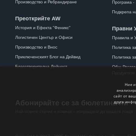
Производство и Ребрандиране
Програма -
Подкрепа н
Преоткрийте AW
История и Ефекта "Феникс"
Правни 
Логистичен Център и Офиси
Правила и 
Производство и Внос
Политика за
Приключенският Блог на Дейвид
Политика з
Благотворителна Дейност
Общ Реглам
Продуктите
Ние и
анализира
сайт от ваш
Абонирайте се за бюлетина ни
друга инфо
Най-новите статии и новини – изпращани до вашата поща ,