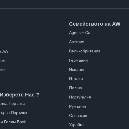
Семейството на AW
Agnes + Cat
Австрия
Великобритания
а AW
Германия
еме
Испания
екс
Италия
Полша
Изберете Нас ?
Португалия
лна Поръчка
Румъния
Първа Поръчка
Словакия
ри Голям Брой
Украйна