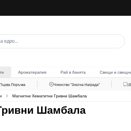
Ароматерапия
Рай в банята
Свещи и свещн
ти
 Първа Поръчка
Членство "Златна Награда"
и
Магнитни Хематитни Гривни Шамбала
Гривни Шамбала