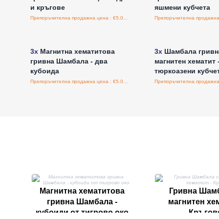
и кръгове
яшмени кубчета
Препоръчителна продажна цена : €5.00/бройка
Влезте за цени на едро
Влезте за цени н
3x
Магнитна хематитова
3x
Шамбала гривн
гривна Шамбала - два
магнитен хематит 
кубоида
тюркоазени кубче
Препоръчителна продажна цена : €5.00/бройка
Магнитна хематитова
Гривна Шамб
гривна Шамбала -
магнитен хем
кубоиди от тигрово око
Кръгов