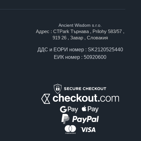
Ancient Wisdom s.r.o.
Адрес : CTPark Търнава , Prilohy 583/57 ,
919 26 , Завар , Словакия
ДДС и ЕОРИ номер : SK2120525440
ЕИК номер : 50920600