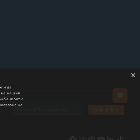
×
е и да
о на нашия
комбинират с
ползване на
Абонирай се
Email address