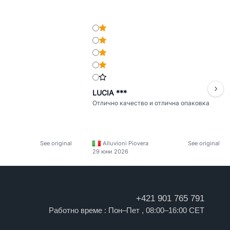
LUCIA ***
Отлично качество и отлична опаковка
See original
Alluvioni Piovera
See original
29 юни 2026
+421 901 765 791
Работно време : Пон–Пет , 08:00–16:00 CET