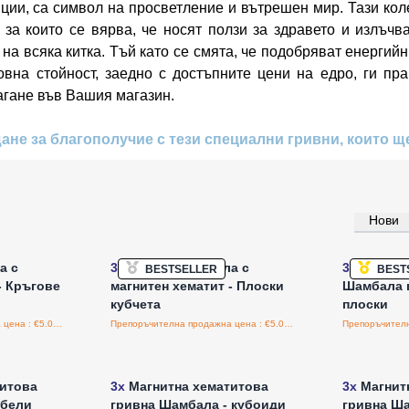
ции, са символ на просветление и вътрешен мир. Тази коле
 за които се вярва, че носят ползи за здравето и излъчв
а всяка китка. Тъй като се смята, че подобряват енергийн
вна стойност, заедно с достъпните цени на едро, ги пр
лагане във Вашия магазин.
ане за благополучие с тези специални гривни, които щ
Нови
а едро
Влезте за цени на едро
Влезт
а с
3x
Гривна Шамбала с
3x
Магнит
BESTSELLER
BEST
- Кръгове
магнитен хематит - Плоски
Шамбала г
кубчета
плоски
Препоръчителна продажна цена : €5.00/бройка
Препоръчителна продажна цена : €5.00/бройка
а едро
Влезте за цени на едро
Влезт
итова
3x
Магнитна хематитова
3x
Магнит
 бели
гривна Шамбала - кубоиди
гривна Ша