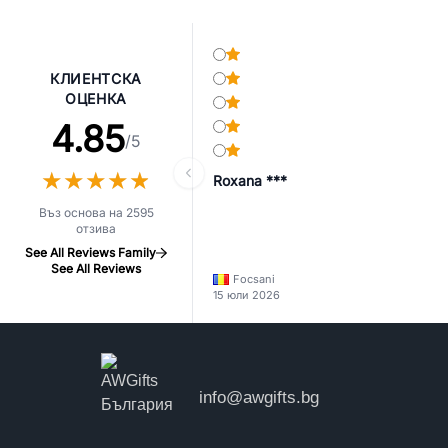
КЛИЕНТСКА
ОЦЕНКА
4.85
/5
★
★
★
★
★
★
★
★
★
★
Roxana ***
Въз основа на 2595
отзива
See All Reviews Family
See All Reviews
Focsani
15 юли 2026
info@awgifts.bg