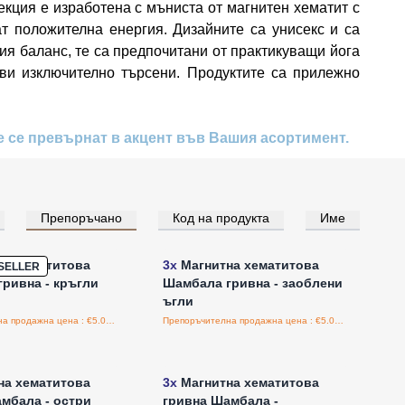
кция е изработена с мъниста от магнитен хематит с
ат положителна енергия. Дизайните са унисекс и са
ия баланс, те са предпочитани от практикуващи йога
ави изключително търсени. Продуктите са прилежно
е се превърнат в акцент във Вашия асортимент.
Препоръчано
Код на продукта
Име
е за цени на едро
Влезте за цени на едро
на хематитова
3x
Магнитна хематитова
SELLER
ривна - кръгли
Шамбала гривна - заоблени
ъгли
Препоръчителна продажна цена : €5.00/бройка
Препоръчителна продажна цена : €5.00/бройка
е за цени на едро
Влезте за цени на едро
на хематитова
3x
Магнитна хематитова
мбала - остри
гривна Шамбала -