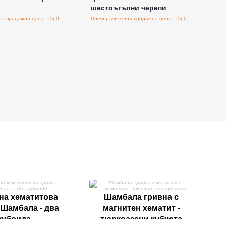
шестоъгълни черепи
Препоръчителна продажна цена : €5.00/бройка
Препоръчителна продажна цена : €5.00/бройка
на хематитова
Шамбала гривна с
 Шамбала - два
магнитен хематит -
кубоида
тюркоазени кубчета