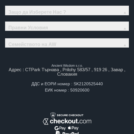
Защо да Изберете Нас ?
Правни Условия
Семейството на AW
Ancient Wisdom s.r.o.
Адрес : CTPark Търнава , Prilohy 583/57 , 919 26 , Завар ,
Словакия
ДДС и ЕОРИ номер : SK2120525440
ЕИК номер : 50920600