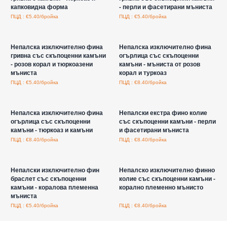
капковидна форма
- перли и фасетирани мъниста
ПЦД : €5.40/бройка
ПЦД : €5.40/бройка
Влезте за цени на едро
Влезте за цени на едро
Непалска изключително фина
Непалска изключително фина
гривна със скъпоценни камъни
огърлица със скъпоценни
- розов корал и тюркоазени
камъни - мъниста от розов
мъниста
корал и туркоаз
ПЦД : €5.40/бройка
ПЦД : €8.40/бройка
Влезте за цени на едро
Влезте за цени на едро
Непалска изключително фина
Непалски екстра фино колие
огърлица със скъпоценни
със скъпоценни камъни - перли
камъни - тюркоаз и камъни
и фасетирани мъниста
ПЦД : €8.40/бройка
ПЦД : €8.40/бройка
Влезте за цени на едро
Влезте за цени на едро
Непалски изключително фин
Непалско изключително финно
браслет със скъпоценни
колие със скъпоценни камъни -
камъни - коралова племенна
корално племенно мънисто
мъниста
ПЦД : €5.40/бройка
ПЦД : €8.40/бройка