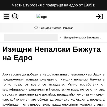
Честна търговия с подаръци на едро от 1995 г.
Членство "Златна Награда"
Подбрани Колекции Бижута на
Изящни Непалски Бижута на Едро
Едро
Изящни Непалски Бижута
на Едро
Ако търсите да добавите нещо наистина специално към Вашите
предложения, нашата колекция от изящни непалски бижута е
точно това, от което се нуждаете. Ръчно изработени от
квалифицирани занаятчии в Непал, всяко изделие се отличава
с грижа и внимание към детайла, придавайки му онзи уникален
чар, който клиентите обичат да откриват. Колекцията предлага
комбинация от стилове, включваща елегантни колиета с един