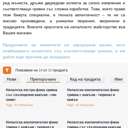
ред мъниста, дръзки двуредови колиета за силно изявление и
съответстващи гривни със сложна изработка. Това, което прави
тези бижута специални, е тяхната автентичност – те не са
масово произведени, а уникални творения, вкоренени в
традицията. Внесете красотата на непалското майсторство във
Вашия магазин.
Предложете на клиентите си завършена визия, като
комбинирате колиетата със съответстващи гривни, и им
дайте още причини да пазаруват.
Показване на
10
от
10
продукта
Нови
Препоръчано
Код на продукта
Име
Влезте за цени на едро
Влезте за цени на едро
Непалска екстра-фина гривна
Непалска изключително фина
със скъпоценни камъни - син
гривна с камъни - тюркоаз и
оникс
камък
ПЦД : €5.40/бройка
ПЦД : €5.40/бройка
Влезте за цени на едро
Влезте за цени на едро
Непалска изключително фина
Непалска изключително фина
гривна с камъни - тюркоаз и
гривна със скъпоценни камъни