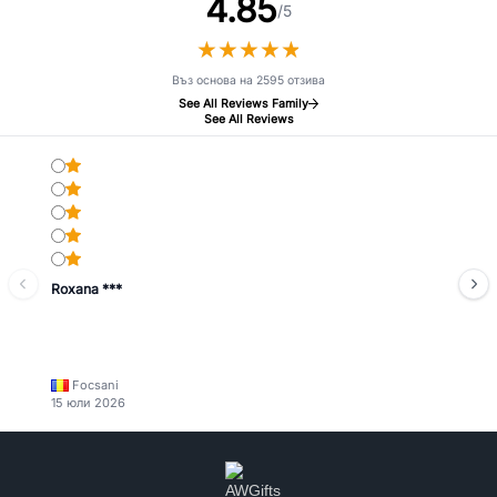
4.85
/5
★
★
★
★
★
★
★
★
★
★
Въз основа на 2595 отзива
See All Reviews Family
See All Reviews
Roxana ***
Focsani
15 юли 2026