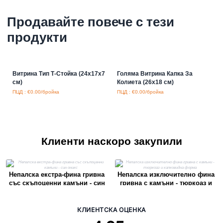
Продавайте повече с тези
продукти
Витрина Тип Т-Стойка (24x17x7
Голяма Витрина Капка За
см)
Колиета (26x18 см)
ПЦД : €0.00/бройка
ПЦД : €0.00/бройка
Клиенти наскоро закупили
Непалска екстра-фина гривна
Непалска изключително фина
със скъпоценни камъни - син
гривна с камъни - тюркоаз и
оникс
капковидна форма
КЛИЕНТСКА ОЦЕНКА