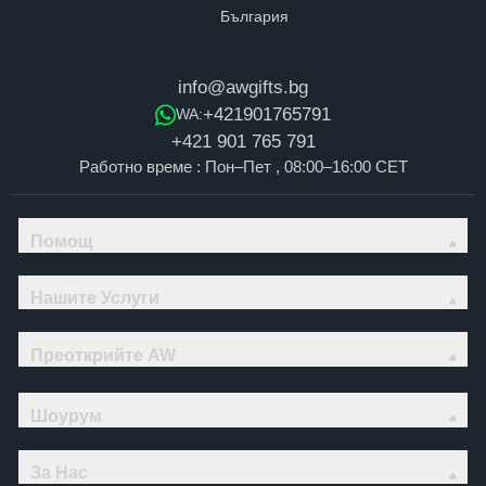
info@awgifts.bg
+421901765791
WA:
+421 901 765 791
Работно време : Пон–Пет , 08:00–16:00 CET
Помощ
Нашите Услуги
Преоткрийте AW
Шоурум
За Нас