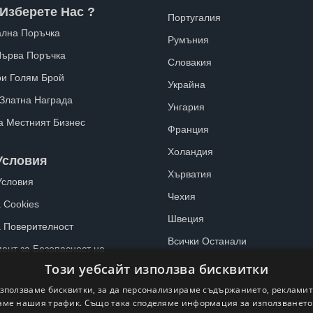
Изберете Нас ?
Португалия
лна Поръчка
Румъния
Първа Поръчка
Словакия
ри Голям Брой
Украйна
 Златна Награда
Унгария
а Местният Бизнес
Франция
Холандия
Условия
Хърватия
Условия
Чехия
 Cookies
Швеция
а Поверителност
Всички Останали
ент за Безопасност на
Този уебсайт използва бисквитки
зползваме бисквитки, за да персонализираме съдържанието, рекламит
ме нашия трафик. Също така споделяме информация за използванет