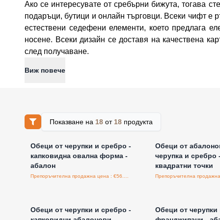
Ако се интересувате от сребърни бижута, тогава ст
подаръци, бутици и онлайн търговци. Всеки чифт е р
естествени седефени елементи, което предлага ел
носене. Всеки дизайн се доставя на качествена кар
след получаване.
Виж повече
Показване на
18
от
18
продукта
Влезте за цени на едро
Влезте за цени н
Обeци от черупки и сребро -
Обеци от абалоно
капковидна овална форма -
черупка и сребро 
абалон
квадратни точки
Препоръчителна продажна цена : €56.30/бройка
Влезте за цени на едро
Влезте за цени н
Обеци от черупки и сребро -
Обеци от черупки 
капковидни абалонови
франджипани - аб