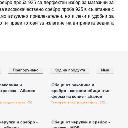
сребро проба 925 са перфектен избор за магазини за
зва висококачествено сребро проба 925 в съчетание с
мо визуално привлекателни, но и леки и удобни за
о ги прави готови за излагане на витрината веднага
Препоръчано
Код на продукта
Име
е за цени на едро
Влезте за цени на едро
раковина и
Обеци от раковина и
Стрекоза - Абалон
сребро - капкови обици във
форма на копие - абалон
Препоръчителна продажна цена : €56.30/бройка
Препоръчителна продажна цена : €52.50/бройка
е за цени на едро
Влезте за цени на едро
черупки и сребро -
Обeци от черупки и сребро -
 - абалон
шлепки - MOP