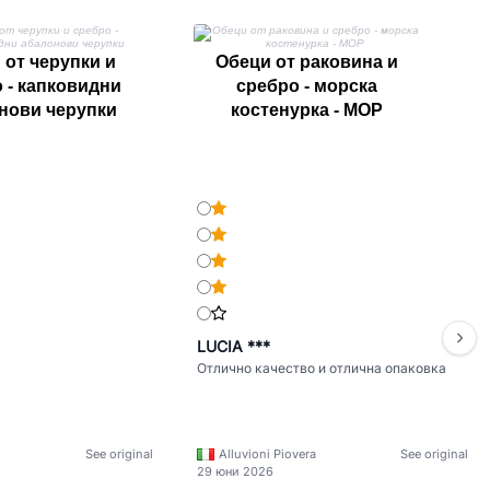
ср
 от черупки и
Обеци от раковина и
 - капковидни
сребро - морска
нови черупки
костенурка - MOP
LUCIA ***
Отлично качество и отлична опаковка
See original
Alluvioni Piovera
See original
29 юни 2026