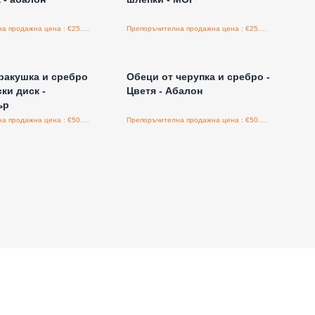
Препоръчителна продажна цена : €25.00/бройка
Препоръчителна продажна цена : €25.00/бройка
е за цени на едро
Влезте за цени на едро
ракушка и сребро
Обеци от черупка и сребро -
ки диск -
Цветя - Абaлон
ър
Препоръчителна продажна цена : €50.00/бройка
Препоръчителна продажна цена : €50.00/бройка