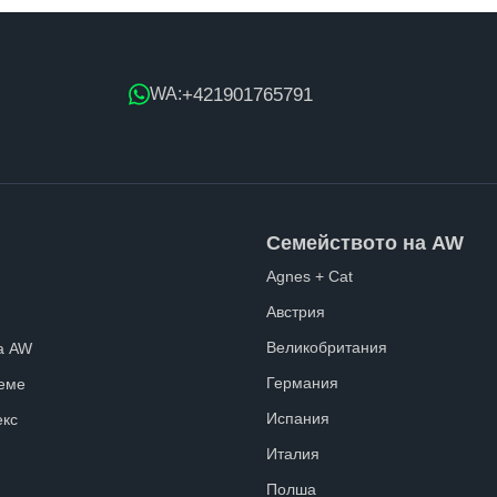
+421901765791
WA:
Семейството на AW
Agnes + Cat
Австрия
Великобритания
а AW
Германия
еме
Испания
екс
Италия
Полша