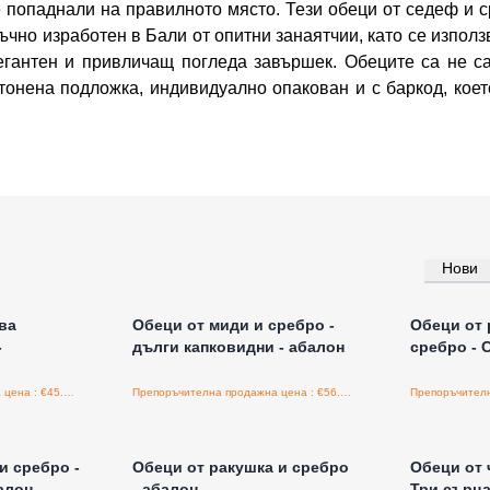
е попаднали на правилното място. Тези обеци от седеф и 
ъчно изработен в Бали от опитни занаятчии, като се изпол
егантен и привличащ погледа завършек. Обеците са не са
тонена подложка, индивидуално опакован и с баркод, коет
Нови
а едро
Влезте за цени на едро
Влезт
ва
Обеци от миди и сребро -
Обеци от 
-
дълги капковидни - абалон
сребро - 
Препоръчителна продажна цена : €45.00/бройка
Препоръчителна продажна цена : €56.30/бройка
а едро
Влезте за цени на едро
Влезт
и сребро -
Обeци от ракушка и сребро
Обeци от 
алон
- абалон
Три сърца