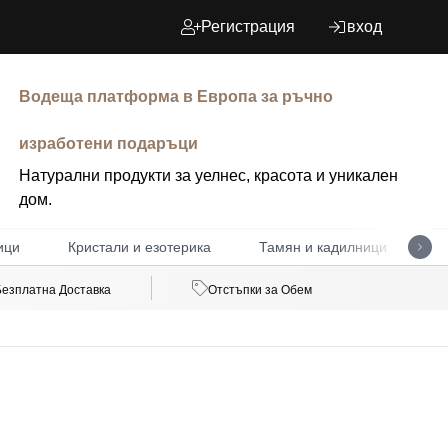
Регистрация
вход
Водеща платформа в Европа за ръчно
изработени подаръци
Натурални продукти за уелнес, красота и уникален
дом.
ици
Кристали и езотерика
Тамян и кадилници
Д
Безплатна Доставка
Отстъпки за Обем