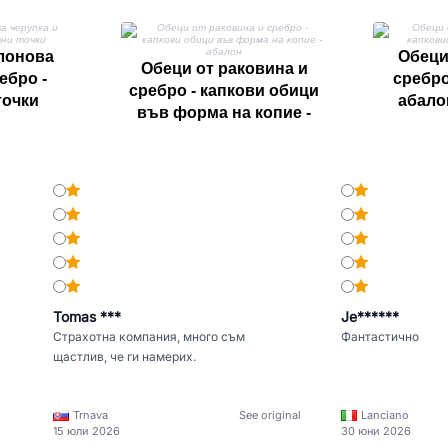
лонова
Обеци
Обеци от раковина и
ебро -
сребро
сребро - капкови обици
точки
абало
във форма на копие -
абалон
Tomas ***
Je******
Страхотна компания, много съм
Фантастично
щастлив, че ги намерих.
Trnava
See original
Lanciano
15 юли 2026
30 юни 2026