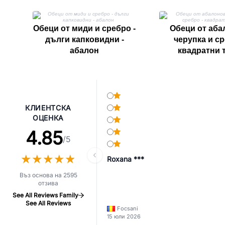
Обеци от миди и сребро -
Обеци от аба
дълги капковидни -
черупка и ср
абалон
квадратни 
КЛИЕНТСКА
ОЦЕНКА
4.85
/5
★
★
★
★
★
★
★
★
★
★
Roxana ***
Въз основа на 2595
отзива
See All Reviews Family
See All Reviews
Focsani
15 юли 2026