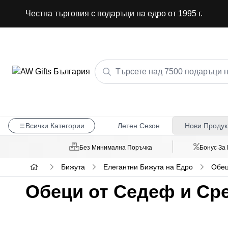
Честна търговия с подаръци на едро от 1995 г.
Всички Категории
Летен Сезон
Нови Продук
Без Минимална Поръчка
Бонус За
Бижута
Елегантни Бижута на Едро
Обец
Обеци от Седеф и Ср