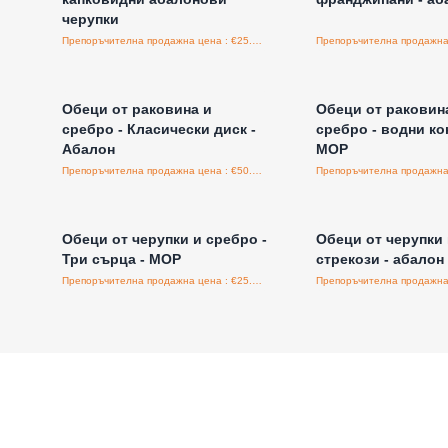
черупки
Препоръчителна продажна цена : €25.00/бройка
Влезте за цени на едро
Влезте за цени н
Обеци от раковина и
Обеци от раковин
сребро - Класически диск -
сребро - водни ко
Абалон
MOP
Препоръчителна продажна цена : €50.00/бройка
Влезте за цени на едро
Влезте за цени н
Обеци от черупки и сребро -
Обеци от черупки 
Три сърца - MOP
стрекози - абалон
Препоръчителна продажна цена : €25.00/бройка