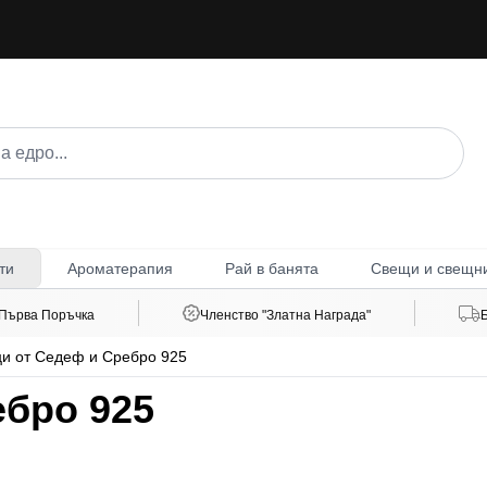
Ароматерапия
Рай в банята
Свещи и свещн
ти
 Първа Поръчка
Членство "Златна Награда"
и от Седеф и Сребро 925
ебро 925