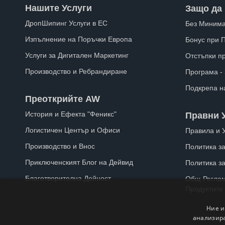
Нашите Услуги
Защо да 
ДропШипинг Услуги в ЕС
Без Минима
Изпълнение на Поръчки Европа
Бонус при 
Услуги за Дигитален Маркетинг
Отстъпки п
Производство и Ребрандиране
Програма -
Подкрепа н
Преоткрийте AW
История и Ефекта "Феникс"
Правни 
Логистичен Център и Офиси
Правила и 
Производство и Внос
Политика за
Приключенският Блог на Дейвид
Политика з
Благотворителна Дейност
Общ Реглам
Продуктите
Ние и
анализира