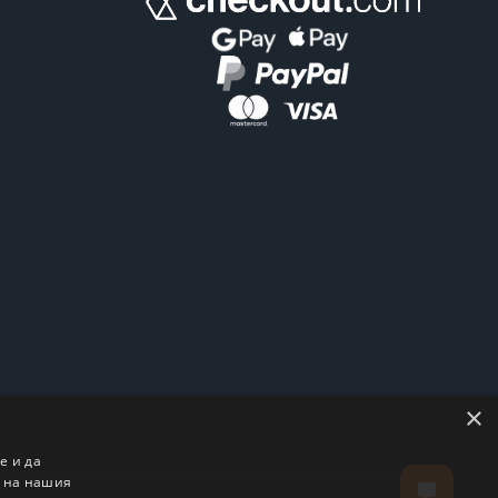
×
е и да
о на нашия