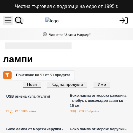
Честна търговия с подаръци на едро от 1995 г.
Членство "Златна Награда"
лампи
лампи
Показване на
53
от
53
продукта
Нови
Код на продукта
Име
Влезте за цени на едро
Влезте за цени на едро
Бохо лампа от морска раковина
USB огнена купа (мулти)
- глобус с шоколадов завитък -
15 см
ПЦД : €18.50/бройка
ПЦД : €59.40/бройка
Влезте за цени на едро
Влезте за цени на едро
Бохо лампа от морски черупки -
Бохо лампа от морски черупки -