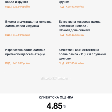
Кабел и крушка
крушка
ПЦД : €25.50/бройка
ПЦД : €25.50/бройка
Влезте за цени на едро
Влезте за цени на едро
Висока индустриална железна
Естествена кокосова лампа
лампа, кабел и крушка
британски щепсел -
Шоколадова обвивка
ПЦД : €19.50/бройка
ПЦД : €20.40/бройка
Влезте за цени на едро
Влезте за цени на едро
Изработена солна лампа с
Качествен USB естествена
британски щепсел - Сърце
солна лампа - 11,5 см случайни
цветове
ПЦД : €45.00/бройка
ПЦД : €17.85/бройка
Show 37 more
КЛИЕНТСКА ОЦЕНКА
4.85
/5