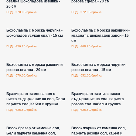
овална шоколадова извивка -
розова сфера - 20 см
20 см
ПЦД : €70.00/бройка
ПЦД : €72.00/бройка
Влезте за цени на едро
Влезте за цени на едро
Бохо лампа с морска черупка -
Бохо лампа с морски раковини -
шоколадов усукан овал - 15 см
квадрат с шоколадов завой - 15
см
ПЦД : €56.25/бройка
ПЦД : €68.75/бройка
Влезте за цени на едро
Влезте за цени на едро
Бохо лампа с морски раковини -
Бохо лампа с морски черупки -
розово-овална - 20 см
розово-овална - 15 см
ПЦД : €70.00/бройка
ПЦД : €52.00/бройка
Влезте за цени на едро
Влезте за цени на едро
Бразиера от каменна сол с
Бразиера от камък с ниско
ниско съдържание на сол, Бели
съдържание на сол, парчета
парчета сол, Кабел и крушка
розова сол, кабел и крушка
ПЦД : €25.50/бройка
ПЦД : €25.50/бройка
Влезте за цени на едро
Влезте за цени на едро
Висок бразер от каменна сол,
Висок жарник от каменна сол,
Бели парчета каменна сол,
парчета розова сол, кабел и