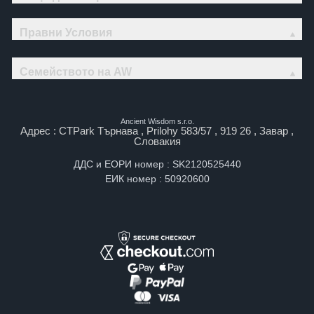
Правни Условия
Семейството на AW
Ancient Wisdom s.r.o.
Адрес : CTPark Търнава , Prilohy 583/57 , 919 26 , Завар ,
Словакия
ДДС и ЕОРИ номер : SK2120525440
ЕИК номер : 50920600