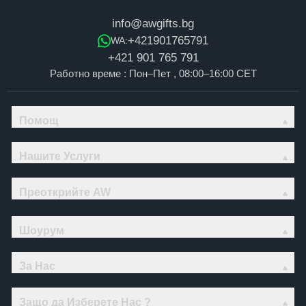
info@awgifts.bg
+421901765791
WA:
+421 901 765 791
Работно време : Пон–Пет , 08:00–16:00 CET
Помощ
Нашите Услуги
Преоткрийте AW
Шоурум
За Нас
Защо да Изберете Нас ?