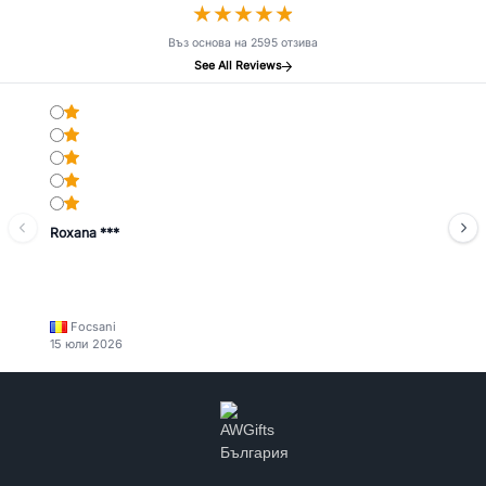
★
★
★
★
★
★
★
★
★
★
Въз основа на 2595 отзива
See All Reviews
Roxana ***
Focsani
15 юли 2026