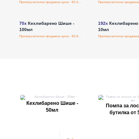
Препоръчителна продажна цена : €0.00/бройка
Влезте за цени на едро
Влезте за цени н
70x
Кехлибарено Шише -
192x
Кехлибарено
100мл
10мл
Препоръчителна продажна цена : €0.87/бройка
Кехлибарено Шише -
Помпа за лос
50мл
бутилка от 