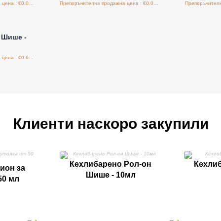
Препоръчителна продажна цена : €0.00/бройка
Препоръчителна продажна цена : €0.00/бройка
а едро
 Шише -
Препоръчителна продажна цена : €0.60/бройка
Клиенти наскоро закупили
Кехлибарено Рол-он
Кехли
ион за
Шише - 10мл
50 мл