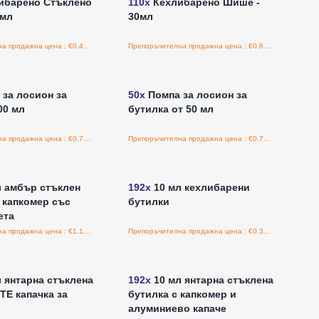
ибарено Стъклено
110x
Кехлибарено Шише -
0мл
30мл
Препоръчителна продажна цена : €0.48/бройка
Препоръчителна продажна цена : €0.60/бройка
е за цени на едро
Влезте за цени на едро
за лосион за
50x
Помпа за лосион за
00 мл
бутилка от 50 мл
Препоръчителна продажна цена : €0.75/бройка
Препоръчителна продажна цена : €0.75/бройка
е за цени на едро
Влезте за цени на едро
 амбър стъклен
192x
10 мл кехлибарени
 капкомер със
бутилки
ета
Препоръчителна продажна цена : €1.17/бройка
Препоръчителна продажна цена : €0.34/бройка
е за цени на едро
Влезте за цени на едро
 янтарна стъклена
192x
10 мл янтарна стъклена
TE капачка за
бутилка с капкомер и
алуминиево капаче