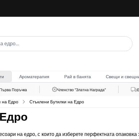
Ароматерапия
Рай в банята
Свещи и свещн
ти
 Първа Поръчка
Членство "Златна Награда"
 на Едро
Стъклени Бутилки на Едро
 Едро
сесоари на едро, с които да изберете перфектната опаковка