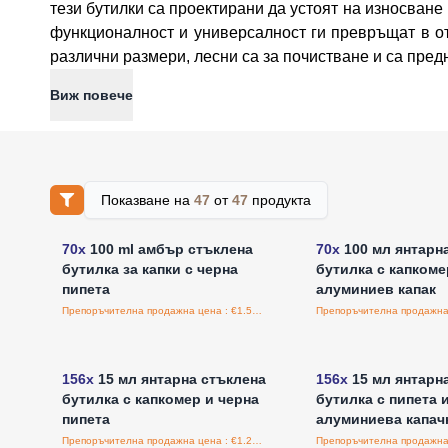
тези бутилки са проектирани да устоят на износване
функционалност и универсалност ги превръщат в от
различни размери, лесни са за почистване и са пред
Виж повече
Показване на
47
от
47
продукта
Влезте за цени на едро
Влезте за цени н
70x
100 ml амбър стъклена
70x
100 мл янтарн
бутилка за капки с черна
бутилка с капкоме
пипета
алуминиев капак
Препоръчителна продажна цена : €1.50/бройка
Влезте за цени на едро
Влезте за цени н
156x
15 мл янтарна стъклена
156x
15 мл янтарн
бутилка с капкомер и черна
бутилка с пипета 
пипета
алуминиева капач
Препоръчителна продажна цена : €1.20/бройка