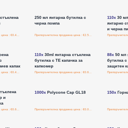
а едро
Влезте за цени на едро
Влезт
 стъклена
250 мл янтарна бутилка с
110x
30 мл
и
черна помпа
янтарно с
и черна п
Препоръчителна продажна цена : €0.45/бройка
Препоръчителна продажна цена : €2.50/бройка
а едро
Влезте за цени на едро
Влезт
рена
110x
30ml янтарна стъклена
88x
50 мл 
с
бутилка с TE капачка за
бутилка с
ниев капак
капкомер
защитен к
Препоръчителна продажна цена : €0.48/бройка
Препоръчителна продажна цена : €0.65/бройка
а едро
Влезте за цени на едро
Влезт
стъклена
1000x
Polycone Cap GL18
150x
Горна
р и
ка
Препоръчителна продажна цена : €0.62/бройка
Препоръчителна продажна цена : €0.00/бройка
а едро
Влезте за цени на едро
Влезт