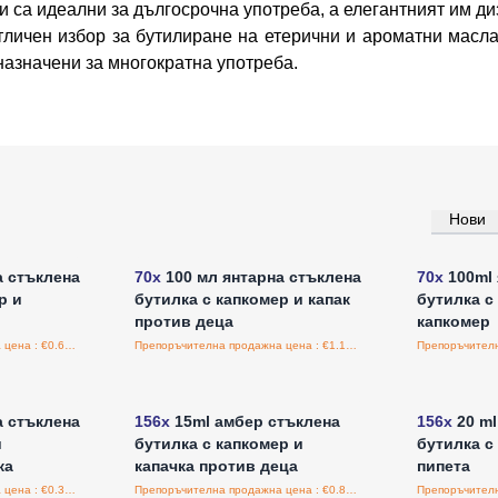
 и са идеални за дългосрочна употреба, а елегантният им д
личен избор за бутилиране на етерични и ароматни масла, 
назначени за многократна употреба.
Нови
а едро
Влезте за цени на едро
Влезт
а стъклена
70x
100 мл янтарна стъклена
70x
100ml 
р и
бутилка с капкомер и капак
бутилка с 
против деца
капкомер
Препоръчителна продажна цена : €0.65/бройка
Препоръчителна продажна цена : €1.15/бройка
а едро
Влезте за цени на едро
Влезт
а стъклена
156x
15ml амбер стъклена
156x
20 ml
и
бутилка с капкомер и
бутилка с
ка
капачка против деца
пипета
Препоръчителна продажна цена : €0.38/бройка
Препоръчителна продажна цена : €0.88/бройка