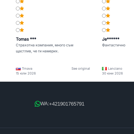
Tomas ***
Je******
Страхотна компания, много съм
Фантастично
щастлив, че ги намерих.
Trnava
See original
Lanciano
15 юли 2026
30 юни 2026
+421901765791
WA: