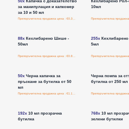
50x
Капачка с доказателство
Кехлибарено Рол-
за манипулация и капкомер
10мл
за 10 и 50 мл
Препоръчителна продажна цена : €0.37/бройка
Влезте за цени на едро
Влезте за цени н
88x
Кехлибарено Шише -
255x
Кехлибарено
50мл
5мл
Препоръчителна продажна цена : €0.84/бройка
Влезте за цени на едро
Влезте за цени н
50x
Черна капачка за
Черна помпа за ст
пръскане за бутилка от 50
бутилка от 250 мл
мл
Препоръчителна продажна цена : €1.12/бройка
Влезте за цени на едро
Влезте за цени н
192x
10 мл прозрачна
768x
10 мл прозра
бутилка
зелени бутилки