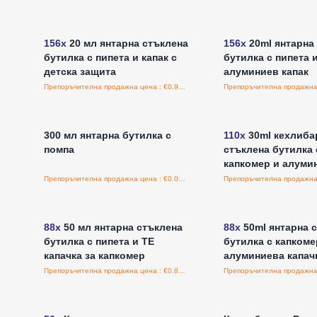
Влезте за цени на едро
Влезте за цени н
156x
20 мл янтарна стъклена
156x
20ml янтарна
бутилка с пипета и капак с
бутилка с пипета 
детска защита
алуминиев капак
Препоръчителна продажна цена : €0.96/бройка
Влезте за цени на едро
Влезте за цени н
300 мл янтарна бутилка с
110x
30ml кехлиба
помпа
стъклена бутилка 
капкомер и алуми
Препоръчителна продажна цена : €0.00/бройка
Влезте за цени на едро
Влезте за цени н
88x
50 мл янтарна стъклена
88x
50ml янтарна 
бутилка с пипета и TE
бутилка с капкоме
капачка за капкомер
алуминиева капач
Препоръчителна продажна цена : €0.80/бройка
Влезте за цени на едро
Влезте за цени н