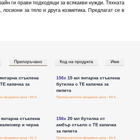
изайн ги прави подходящи за всякакви нужди. Тяхната
лосиони за тяло и друга козметика. Предлагат се в
Препоръчано
Код на продукта
Име
е за цени на едро
Влезте за цени на едро
янтарна стъклена
156x
15 мл янтарна стъклена
TE капачка за
бутилка с TE капачка за
пипета
Препоръчителна продажна цена : €0.82/бройка
Препоръчителна продажна цена : €0.55/бройка
е за цени на едро
Влезте за цени на едро
 янтарна стъклена
156x
20 мл бутилка от
 капкомер и черна
амбър стъкло с TE капачка
за пипета
Препоръчителна продажна цена : €1.30/бройка
Препоръчителна продажна цена : €0.62/бройка