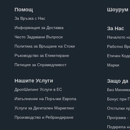
Помощ
Шоурум
За Връзка с Нас
Информация за Доставка
За Нас
Често Задавани Въпроси
Началото н
Политика за Връщане на Стоки
Работно Вр
Ръководство за Етикетиране
Етичен Код
Петиция за Справедливост
Марки
Нашите Услуги
Защо да 
ДропШипинг Услуги в ЕС
Без Минима
Изпълнение на Поръчки Европа
Бонус при 
Услуги за Дигитален Маркетинг
Отстъпки п
Производство и Ребрандиране
Програма -
Подкрепа н