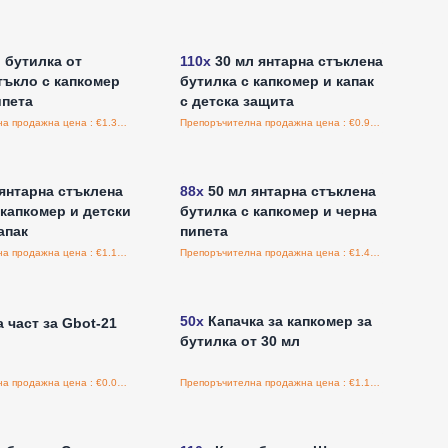
е за цени на едро
Влезте за цени на едро
 бутилка от
110x
30 мл янтарна стъклена
тъкло с капкомер
бутилка с капкомер и капак
ипета
с детска защита
Препоръчителна продажна цена : €1.30/бройка
Препоръчителна продажна цена : €0.98/бройка
е за цени на едро
Влезте за цени на едро
янтарна стъклена
88x
50 мл янтарна стъклена
 капкомер и детски
бутилка с капкомер и черна
апак
пипета
Препоръчителна продажна цена : €1.12/бройка
Препоръчителна продажна цена : €1.45/бройка
е за цени на едро
Влезте за цени на едро
50x
Капачка за капкомер за
 част за Gbot-21
бутилка от 30 мл
Препоръчителна продажна цена : €0.00/бройка
Препоръчителна продажна цена : €1.18/бройка
е за цени на едро
Влезте за цени на едро