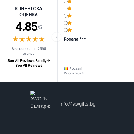
КЛИЕНТСКА
ОЦЕНКА
4.85
/5
★
★
★
★
★
★
★
★
★
★
Roxana ***
Въз основа на 2595
отзива
See All Reviews Family
See All Reviews
Focsani
15 юли 2026
info@awgifts.bg