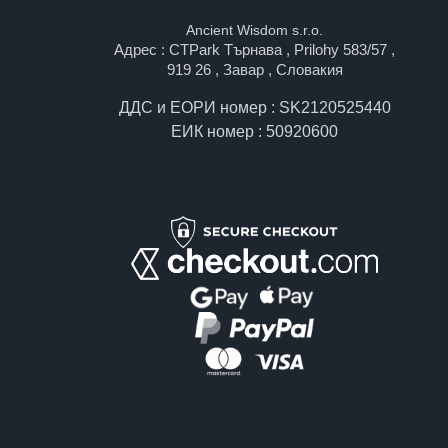
Ancient Wisdom s.r.o.
Адрес : CTPark Търнава , Prilohy 583/57 ,
919 26 , Завар , Словакия
ДДС и ЕОРИ номер : SK2120525440
ЕИК номер : 50920600