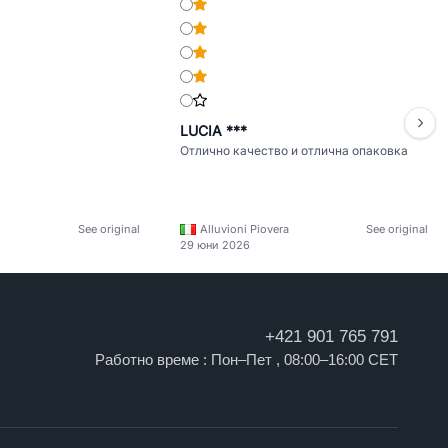
LUCIA ***
Отлично качество и отлична опаковка
See original
Alluvioni Piovera
See original
29 юни 2026
+421 901 765 791
Работно време : Пон–Пет , 08:00–16:00 CET