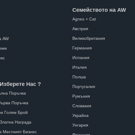
Семейството на AW
Agnes + Cat
Австрия
Великобритания
а AW
Германия
еме
Испания
екс
Италия
Полша
Изберете Нас ?
Португалия
лна Поръчка
Румъния
Първа Поръчка
Словакия
ри Голям Брой
Украйна
 Златна Награда
Унгария
а Местният Бизнес
Франция