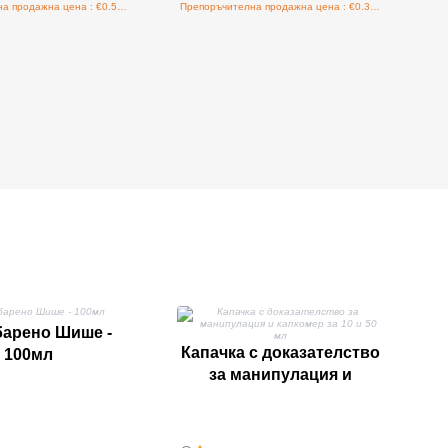
Препоръчителна продажна цена : €0.52/бройка
Препоръчителна продажна цена : €0.36/бройка
барено Шише -
Капачка с доказателство
100мл
за манипулация и
капкомер за 10 и 50 мл