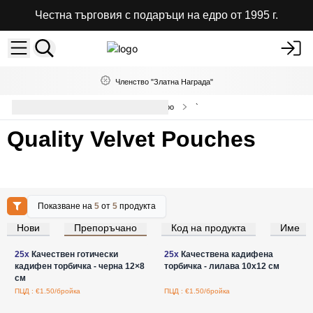
Честна търговия с подаръци на едро от 1995 г.
Членство "Златна Награда"
Торбички от плат и органза на едро
`
Quality Velvet Pouches
Показване на
5
от
5
продукта
Нови
Препоръчано
Код на продукта
Име
Влезте за цени на едро
Влезте за цени на едро
25x
Качествен готически
25x
Качествена кадифена
кадифен торбичка - черна 12×8
торбичка - лилава 10x12 см
см
ПЦД : €1.50/бройка
ПЦД : €1.50/бройка
Влезте за цени на едро
Влезте за цени на едро