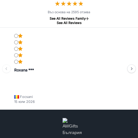
★
★
★
★
★
★
★
★
★
★
Въз основа на 2595 отзива
See All Reviews Family
See All Reviews
Roxana ***
Focsani
15 юли 2026