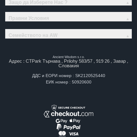
Защо да Изберете Нас ?
Правни Условия
Семейството на AW
Ancient Wisdom s.r.o.
Адрес : CTPark Търнава , Prilohy 583/57 , 919 26 , Завар ,
Словакия
ДДС и ЕОРИ номер : SK2120525440
ЕИК номер : 50920600