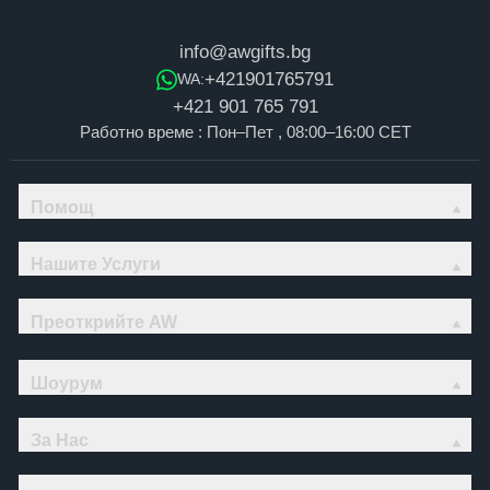
info@awgifts.bg
+421901765791
WA:
+421 901 765 791
Работно време : Пон–Пет , 08:00–16:00 CET
Помощ
Нашите Услуги
Преоткрийте AW
Шоурум
За Нас